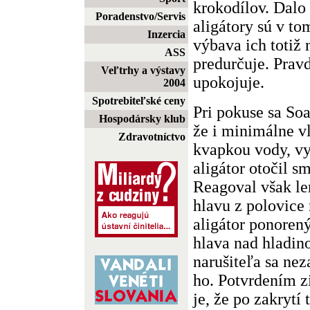
krokodílov. Dalo 
Poradenstvo/Servis
aligátory sú v to
Inzercia
výbava ich totiž 
ASS
predurčuje. Pravd
Veľtrhy a výstavy
upokojuje.
2004
Spotrebiteľské ceny
Pri pokuse sa Soa
Hospodársky klub
že i minimálne v
Zdravotníctvo
kvapkou vody, vys
aligátor otočil s
Reagoval však le
hlavu z polovice
aligátor ponoren
hlava nad hladin
narušiteľa sa nez
ho. Potvrdením z
je, že po zakryt