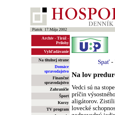
Piatok 17.Mája 2002
Archív
-
Tiráž
-
Prílohy
Vyhľadávanie
Na titulnej strane
Spať
-
Domáce
spravodajstvo
Na lov predur
Finančné
spravodajstvo
Vedci sú na stop
Zahraničie
príčin výsostnéh
Šport
aligátorov. Zistil
Kurzy
lovecké schopnost
TV program
zodpovedný jedi