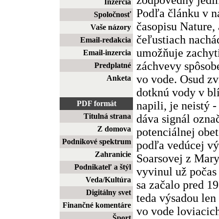
Inzercia
Podľa článku v 
Spoločnosť
časopisu Nature, 
Vaše názory
čeľustiach nachá
Email-redakcia
umožňuje zachytiť
Email-inzercia
záchvevy spôsob
Predplatné
vo vode. Osud zvi
Anketa
dotknú vody v blí
napili, je neistý 
PDF formát
Titulná strana
dáva signál ozna
Z domova
potenciálnej obe
Podnikové spektrum
podľa vedúcej v
Zahranicie
Soarsovej z Mary
Podnikateľ a štýl
vyvinul už počas
Veda/Kultúra
sa začalo pred 19
Digitálny svet
teda výsadou len 
Finančné komentáre
vo vode loviacich
Šport