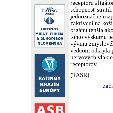
receptoru aligáto
schopnosť stratil
jednoznačne roz
zakrivení na koži
orgánu tenšia ak
tohto výskumu je 
vývinu zmyslovéh
vedcom odkryla p
nervových vláki
receptorov.
(TASR)
zač