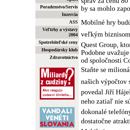
správ za cenu 80
Poradenstvo/Servis
by sa mohlo zapo
Inzercia
Mobilné hry bud
ASS
Veľtrhy a výstavy
veľkým biznisom,
2004
Spotrebiteľské ceny
Quest Group, kt
Hospodársky klub
Podobne uvažuje 
Zdravotníctvo
od spoločnosti C
Staňte se milion
našich výpočtov 
povedal Jiří Háj
neho zatiaľ nie 
dokonalé telefóny
dostatočne atrakt