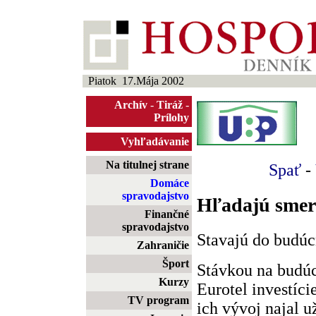
Piatok 17.Mája 2002
Archív
-
Tiráž
-
Prílohy
Vyhľadávanie
Na titulnej strane
Spať
-
Domáce
spravodajstvo
Hľadajú smer
Finančné
spravodajstvo
Stavajú do budúc
Zahraničie
Šport
Stávkou na budú
Kurzy
Eurotel investíci
TV program
ich vývoj najal u