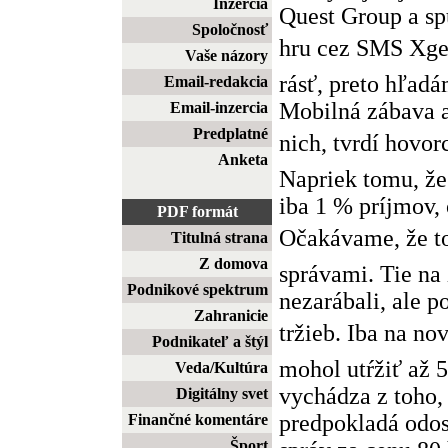
Inzercia
Quest Group a sp
Spoločnosť
hru cez SMS Xg
Vaše názory
rásť, preto hľad
Email-redakcia
Mobilná zábava a
Email-inzercia
Predplatné
nich, tvrdí hovo
Anketa
Napriek tomu, že
iba 1 % príjmov, 
PDF formát
Očakávame, že t
Titulná strana
Z domova
správami. Tie na 
Podnikové spektrum
nezarábali, ale p
Zahranicie
tržieb. Iba na n
Podnikateľ a štýl
mohol utŕžiť až 
Veda/Kultúra
vychádza z toho, 
Digitálny svet
predpokladá odos
Finančné komentáre
Šport