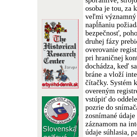
osoba je tou, za 
veľmi významný
napĺňaniu požiad
bezpečnosť, poho
druhej fázy prebi
overovanie regis
pri hraničnej kon
dochádza, keď sa 
bráne a vloží int
čítačky. Systém k
overeným regist
vstúpiť do oddele
pozrie do snímač
zosnímané údaje 
záznamom na inte
údaje súhlasia, 