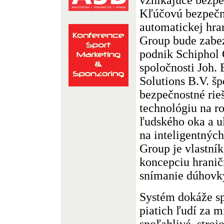
Kľúčovú bezpečn
automatickej hra
Group bude zabe
podnik Schiphol 
spoločnosti Joh.
Solutions B.V. šp
bezpečnostné rie
technológiu na 
ľudského oka a u
na inteligentných
Group je vlastní
koncepciu hranič
snímanie dúhovk
Systém dokáže sp
piatich ľudí za 
spoľahlivé, stroj