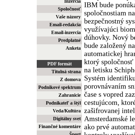
Inzercia
IBM bude ponúka
Spoločnosť
spoločnostiam na
Vaše názory
bezpečnostný sys
Email-redakcia
využívajúci biom
Email-inzercia
dúhovky. Nový b
Predplatné
bude založený na
Anketa
automatickej hra
ktorý spoločnosť
PDF formát
na letisku Schip
Titulná strana
Systém identifiku
Z domova
porovnávaním sn
Podnikové spektrum
čase s vopred z
Zahranicie
cestujúcom, ktor
Podnikateľ a štýl
zašifrovanej intel
Veda/Kultúra
Amsterdamské let
Digitálny svet
ako prvé automat
Finančné komentáre
kontroly využíva
Šport