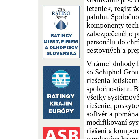
leteniek, registrá
palubu. Spoločnos
komponenty tech
zabezpečeného p
personálu do chr
cestovných a pre
V rámci dohody 
so Schiphol Grou
riešenia letiskám
spoločnostiam. B
všetky systémové
riešenie, poskyto
softvér a pomáha
modifikovaní sys
riešení a kompon
vznikajúce bezpe