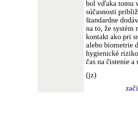
bol vďaka tomu v
súčasnosti pribli
štandardne dodá
na to, že systém
kontakt ako pri 
alebo biometrie d
hygienické rizik
čas na čistenie a
(jz)
zač