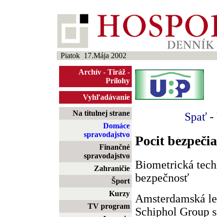
Piatok 17.Mája 2002
Archív
-
Tiráž
-
Prílohy
Vyhľadávanie
Na titulnej strane
Spať
-
Domáce
spravodajstvo
Pocit bezpeči
Finančné
spravodajstvo
Biometrická tech
Zahraničie
bezpečnosť
Šport
Kurzy
Amsterdamská le
TV program
Schiphol Group s