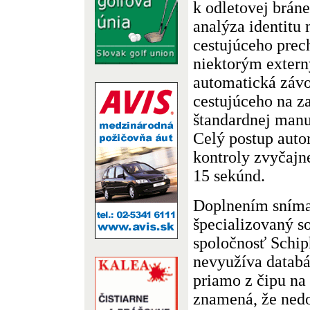
k odletovej brán
analýza identitu 
cestujúceho prec
niektorým exter
automatická záv
cestujúceho na za
štandardnej manu
Celý postup auto
kontroly zvyčajne
15 sekúnd.
Doplnením sníma
špecializovaný so
spoločnosť Schip
nevyužíva databá
priamo z čipu na 
znamená, že ned