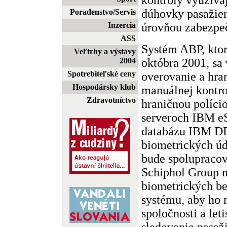
dúhovky pasažier
Poradenstvo/Servis
úrovňou zabezpe
Inzercia
ASS
Systém ABP, ktor
Veľtrhy a výstavy
októbra 2001, sa 
2004
Spotrebiteľské ceny
overovanie a hra
Hospodársky klub
manuálnej kontro
Zdravotníctvo
hraničnou políci
serveroch IBM eS
databázu IBM DB
biometrických úd
bude spolupracov
Schiphol Group n
biometrických be
systému, aby ho 
spoločnosti a leti
sledovanie pasaž