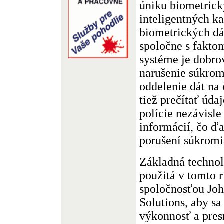
úniku biometrick
inteligentných ka
biometrických dá
spoločne s faktom
systéme je dobro
narušenie súkrom
oddelenie dát na 
tiež prečítať úda
polície nezávisl
informácií, čo ďa
porušení súkromi
Základná techno
použitá v tomto 
spoločnosťou Joh
Solutions, aby sa
výkonnosť a pres