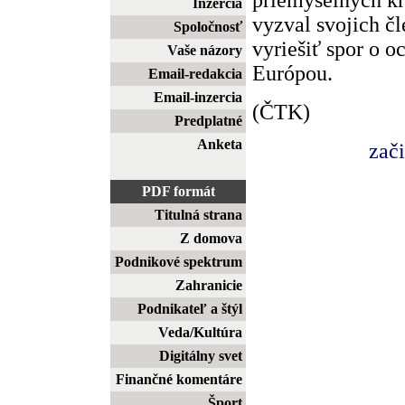
Inzercia
vyzval svojich čl
Spoločnosť
vyriešiť spor o 
Vaše názory
Európou.
Email-redakcia
Email-inzercia
(ČTK)
Predplatné
Anketa
zač
PDF formát
Titulná strana
Z domova
Podnikové spektrum
Zahranicie
Podnikateľ a štýl
Veda/Kultúra
Digitálny svet
Finančné komentáre
Šport