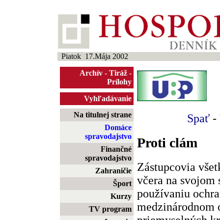
Piatok 17.Mája 2002
Archív
-
Tiráž
-
Prílohy
Vyhľadávanie
Na titulnej strane
Spať
-
Domáce
spravodajstvo
Proti clám
Finančné
spravodajstvo
Zástupcovia vše
Zahraničie
včera na svojom s
Šport
používaniu ochra
Kurzy
medzinárodnom 
TV program
priemyselných kra