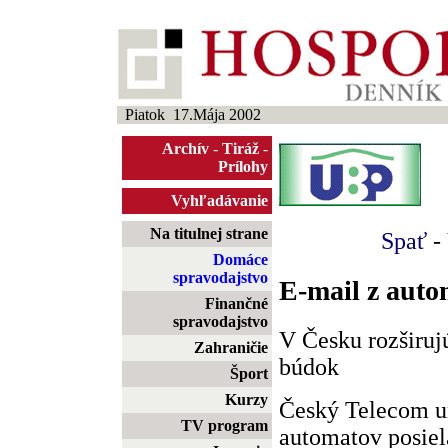
Piatok 17.Mája 2002
Archív
-
Tiráž
-
Prílohy
Vyhľadávanie
Na titulnej strane
Spať
-
Domáce
spravodajstvo
E-mail z aut
Finančné
spravodajstvo
V Česku rozširuj
Zahraničie
búdok
Šport
Kurzy
Český Telecom u
TV program
automatov posiel