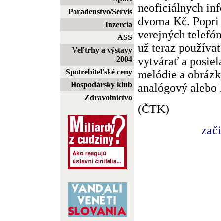
neoficiálnych in
Poradenstvo/Servis
dvoma Kč. Popri 
Inzercia
verejných telef
ASS
už teraz používat
Veľtrhy a výstavy
vytvárať a posiel
2004
Spotrebiteľské ceny
melódie a obrázk
Hospodársky klub
analógový aleb
Zdravotníctvo
(ČTK)
zač