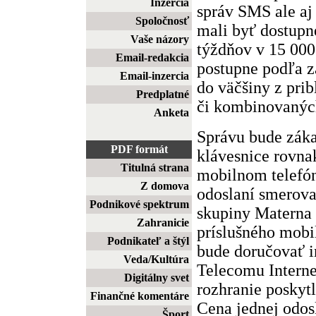
Inzercia
správ SMS ale aj
Spoločnosť
mali byť dostupn
Vaše názory
týždňov v 15 000
Email-redakcia
postupne podľa 
Email-inzercia
do väčšiny z pri
Predplatné
či kombinovanýc
Anketa
Správu bude zák
PDF formát
klávesnice rovna
Titulná strana
mobilnom telefó
Z domova
odoslaní smerova
Podnikové spektrum
skupiny Materna 
Zahranicie
príslušného mobi
Podnikateľ a štýl
bude doručovať i
Veda/Kultúra
Telecomu Interne
Digitálny svet
rozhranie poskyt
Finančné komentáre
Cena jednej odos
Šport