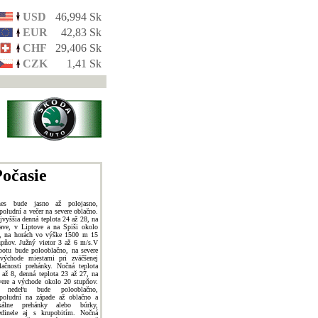
USD
46,994 Sk
EUR
42,83 Sk
CHF
29,406 Sk
CZK
1,41 Sk
očasie
es bude jasno až polojasno,
poludní a večer na severe oblačno.
jvyššia denná teplota 24 až 28, na
ave, v Liptove a na Spiši okolo
, na horách vo výške 1500 m 15
upňov. Južný vietor 3 až 6 m/s.V
botu bude polooblačno, na severe
východe miestami pri zväčšenej
lačnosti prehánky. Nočná teplota
 až 8, denná teplota 23 až 27, na
vere a východe okolo 20 stupňov.
 nedeľu bude polooblačno,
poludní na západe až oblačno a
kálne prehánky alebo búrky,
edinele aj s krupobitím. Nočná