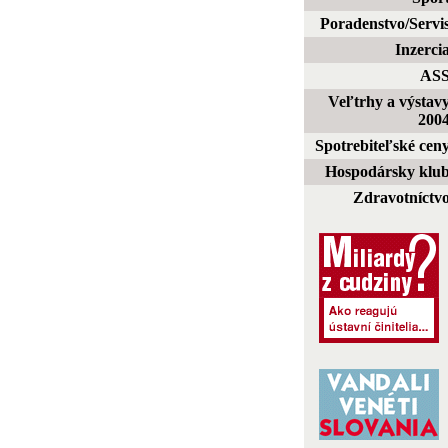
Poradenstvo/Servi
Inzerci
AS
Veľtrhy a výstav
200
Spotrebiteľské cen
Hospodársky klu
Zdravotníctv