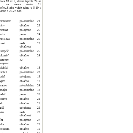
plota 13 až 9, denná teplota 24 až
8, na severe okolo 21
upňov.Slnko vyjde zajtra o 5.10 a
padne o 20.27 hod.
msterdam
polooblačno
21
tény
oblačno
29
elehrad
polojasno
26
erlín
jasno
24
atislava
polooblačno
26
rusel
malá
19
oblačnosť
udapešť
polooblačno
25
ukurešť
oblačno
24
rankfurt
22
olojasno
elsinki
oblačno
18
tanbul
polooblačno
23
odaň
polojasno
19
yjev
oblačno
17
isabon
polooblačno
24
ondýn
polooblačno
18
adrid
jasno
26
oskva
oblačno
21
slo
oblačno
17
ríž
polojasno
25
raha
malá
23
oblačnosť
ím
polojasno
27
ofia
oblačno
25
tokholm
oblačno
15