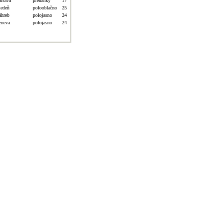
aršava
prehánky
17
iedeň
polooblačno
25
áhreb
polojasno
24
eneva
polojasno
24