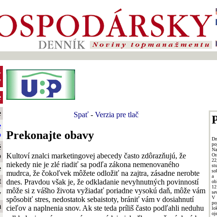
-
y
e
e
Spať
-
Verzia pre tlač
P
e
Prekonajte obavy
o
Dn
po
é
Na
Kultoví znalci marketingovej abecedy často zdôrazňujú, že
o
Or
22
niekedy nie je zlé riadiť sa podľa zákona nemenovaného
st
e
so
mudrca, že čokoľvek môžete odložiť na zajtra, zásadne nerobte
a 
t
dnes. Pravdou však je, že odkladanie nevyhnutných povinností
ob
12
môže si z vášho života vyžiadať poriadne vysokú daň, môže vám
se
y
V
spôsobiť stres, nedostatok sebaistoty, brániť vám v dosiahnutí
po
m
cieľov a naplnenia snov. Ak ste teda príliš často podľahli neduhu
lo
oj