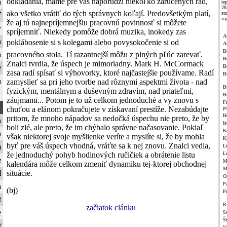
odkladania, máme pre vás naporúdzi niekoľko zaručených rád,
a
te
2
ako všetko vrátiť do tých správnych koľají. Predovšetkým platí,
st
ť
za
že aj tú najnepríjemnejšiu pracovnú povinnosť si môžete
y
spríjemniť. Niekedy pomôže dobrá muzika, inokedy zas
A
a
poklábosenie si s kolegami alebo povysokočenie si od
A
B
pracovného stola. Tí razantnejší môžu z plných pľúc zarevať.
a
B
Znalci tvrdia, že úspech je mimoriadny. Mark H. McCormack
Br
é
zasa radí spísať si výhovorky, ktoré najčastejšie používame. Radí
B
a
zamyslieť sa pri jeho tvorbe nad rôznymi aspektmi života - nad
B
fyzickým, mentálnym a duševným zdravím, nad priateľmi,
B
záujmami... Potom je to už celkom jednoduché a vy znovu s
F
chuťou a elánom pokračujete v získavaní prestíže. Nezabúdajte
p
H
pritom, že mnoho nápadov sa nedočká úspechu nie preto, že by
a
Is
boli zlé, ale preto, že im chýbalo správne načasovanie. Pokiaľ
K
a
však niektorej svoje myšlienke veríte a myslíte si, že by mohla
K
byť pre váš úspech vhodná, vráťte sa k nej znovu. Znalci vedia,
m
L
že jednoduchý pohyb hodinových ručičiek a obrátenie listu
L
e
M
kalendára môže celkom zmeniť dynamiku tej-ktorej obchodnej
M
situácie.
l
O
Pa
a
(bj)
P
t
R
začiatok clánku
e
S
Š
t