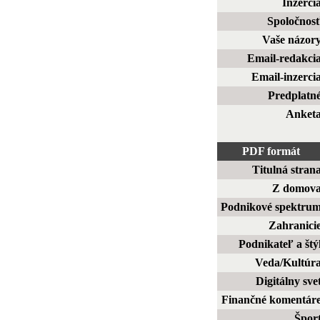
Inzerci
Spoločnos
Vaše názor
Email-redakci
Email-inzerci
Predplatn
Anket
PDF formát
Titulná stran
Z domov
Podnikové spektru
Zahranici
Podnikateľ a štý
Veda/Kultúr
Digitálny sve
Finančné komentár
Špor