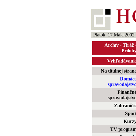
Piatok 17.Mája 2002
Archív
-
Tiráž
Príloh
Vyhľadávani
Na titulnej stran
Domác
spravodajstv
Finančn
spravodajstv
Zahraniči
Špor
Kurz
TV progra