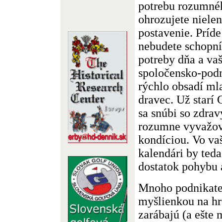
potrebu rozumnéh
ohrozujete nielen
postavenie. Príde
nebudete schopní
potreby dňa a va
spoločensko-pod
rýchlo obsadí ml
dravec. Už starí 
sa snúbi so zdrav
rozumne vyvažova
kondíciou. Vo v
kalendári by ted
dostatok pohybu 
Mnoho podnikate
myšlienkou na hr
zarábajú (a ešte 