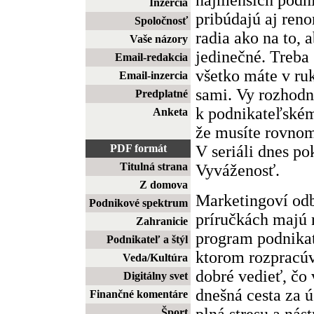
Inzercia
pribúdajú aj ren
Spoločnosť
radia ako na to, 
Vaše názory
jedinečné. Treba
Email-redakcia
všetko máte v ru
Email-inzercia
sami. Vy rozhodn
Predplatné
k podnikateľské
Anketa
že musíte rovnome
V seriáli dnes p
PDF formát
Titulná strana
Vyváženosť.
Z domova
Marketingoví odb
Podnikové spektrum
príručkách majú 
Zahranicie
program podnikat
Podnikateľ a štýl
ktorom rozpracúva
Veda/Kultúra
dobré vedieť, čo 
Digitálny svet
dnešná cesta za 
Finančné komentáre
plná stresu a nás
Šport