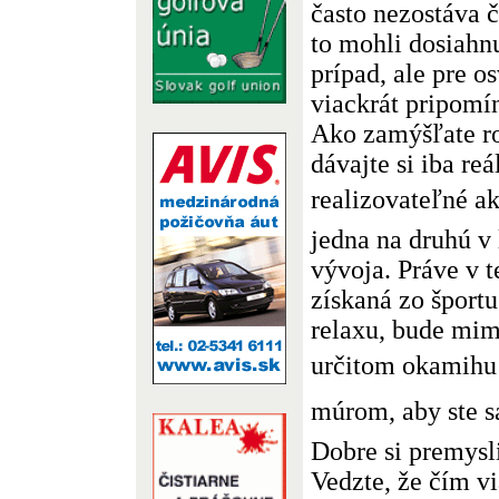
často nezostáva č
to mohli dosiahnu
prípad, ale pre o
viackrát pripomí
Ako zamýšľate ro
dávajte si iba reá
realizovateľné 
jedna na druhú v
vývoja. Práve v t
získaná zo šport
relaxu, bude mim
určitom okamihu 
múrom, aby ste s
Dobre si premysli
Vedzte, že čím v