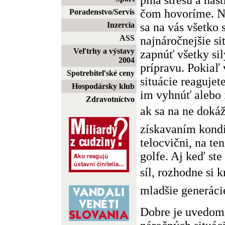
čom hovoríme. Ni
Poradenstvo/Servis
sa na vás všetko s
Inzercia
ASS
najnáročnejšie si
Veľtrhy a výstavy
zapnúť všetky si
2004
prípravu. Pokiaľ 
Spotrebiteľské ceny
situácie reagujet
Hospodársky klub
im vyhnúť alebo i
Zdravotníctvo
ak sa na ne dokáže
získavaním kondí
telocvični, na te
golfe. Aj keď ste
síl, rozhodne si k
mladšie generácie
Dobre je uvedomi