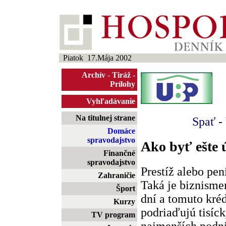
Piatok 17.Mája 2002
Archív
-
Tiráž
-
Prílohy
Vyhľadávanie
Na titulnej strane
Spať
-
Domáce
spravodajstvo
Ako byť ešte 
Finančné
spravodajstvo
Prestíž alebo pen
Zahraničie
Taká je biznisme
Šport
dní a tomuto kré
Kurzy
podriaďujú tisíc
TV program
najmenších podn