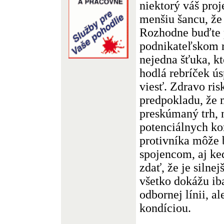
niektorý váš pro
menšiu šancu, že 
Rozhodne buďte 
podnikateľskom r
nejedna šťuka, k
hodlá rebríček ú
viesť. Zdravo ris
predpokladu, že 
preskúmaný trh, 
potenciálnych ko
protivníka môže 
spojencom, aj k
zdať, že je silnej
všetko dokážu ib
odbornej línii, a
kondíciou.