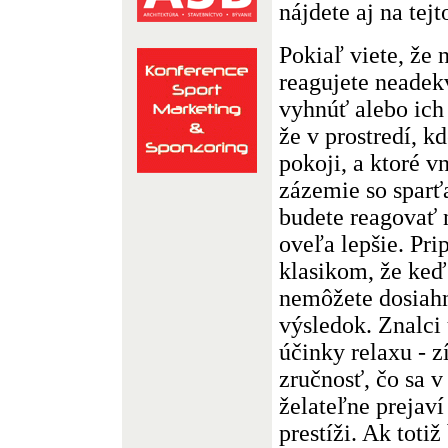
nájdete aj na tejt
Pokiaľ viete, že 
reagujete neadek
vyhnúť alebo ich 
že v prostredí, kd
pokoji, a ktoré 
zázemie so sparť
budete reagovať n
oveľa lepšie. Pri
klasikom, že keď 
nemôžete dosiahn
výsledok. Znalci
účinky relaxu - zí
zručnosť, čo sa 
želateľne prejav
prestíži. Ak toti