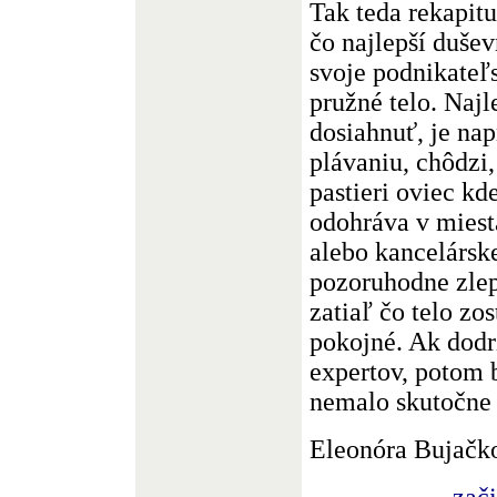
Tak teda rekapit
čo najlepší duše
svoje podnikateľs
pružné telo. Naj
dosiahnuť, je nap
plávaniu, chôdzi,
pastieri oviec kde
odohráva v miest
alebo kancelárske
pozoruhodne zlep
zatiaľ čo telo zo
pokojné. Ak dodr
expertov, potom 
nemalo skutočne u
Eleonóra Bujačk
zač