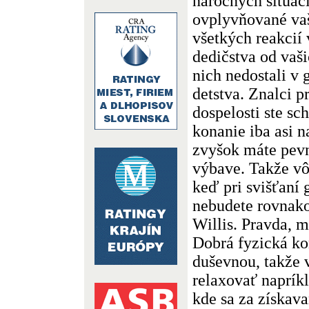
náročných situáci
ovplyvňované va
všetkých reakcií
dedičstva od vaši
nich nedostali v 
detstva. Znalci p
dospelosti ste sc
konanie iba asi n
zvyšok máte pevn
výbave. Takže vô
keď pri svišťaní 
nebudete rovnako
Willis. Pravda, m
Dobrá fyzická ko
duševnou, takže v
relaxovať napríkl
kde sa za získav