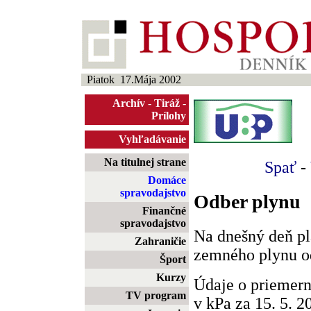
Piatok 17.Mája 2002
Archív
-
Tiráž
-
Prílohy
Vyhľadávanie
Na titulnej strane
Spať
-
Domáce
spravodajstvo
Odber plynu
Finančné
spravodajstvo
Na dnešný deň pl
Zahraničie
zemného plynu od
Šport
Kurzy
Údaje o priemer
TV program
v kPa za 15. 5. 2