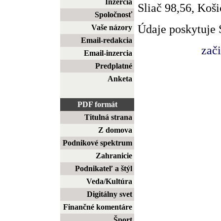
Inzercia
Sliač 98,56, Koši
Spoločnosť
Údaje poskytuje 
Vaše názory
Email-redakcia
zač
Email-inzercia
Predplatné
Anketa
PDF formát
Titulná strana
Z domova
Podnikové spektrum
Zahranicie
Podnikateľ a štýl
Veda/Kultúra
Digitálny svet
Finančné komentáre
Šport