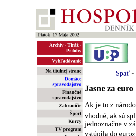
Piatok 17.Mája 2002
Archív
-
Tiráž
-
Prílohy
Vyhľadávanie
Na titulnej strane
Spať
-
Domáce
spravodajstvo
Jasne za euro
Finančné
spravodajstvo
Ak je to z náro
Zahraničie
Šport
vhodné, ak sú spl
Kurzy
jednoznačne v zá
TV program
vstúpila do euroz