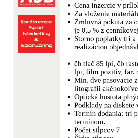
Cena inzercie v príl
Za vloženie materiálu
Zmluvná pokuta za o
je 0,5 % z cenníkovej
Storno poplatky tri 
realizáciou objednáv
čb tlač 85 lpi, čb ras
lpi, film pozitív, far
Min. dve pasovacie z
litografii akéhokoľv
Optická hustota plný
Podklady na diskete 
Termín dodania: tri 
termínom.
Počet stĺpcov 7