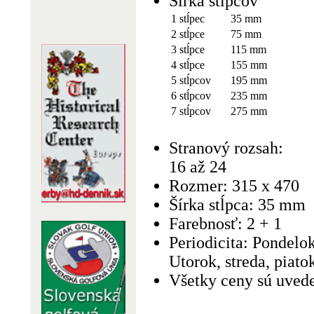
Šírka stĺpcov
1 stĺpec
35 mm
2 stĺpce
75 mm
3 stĺpce
115 mm
4 stĺpce
155 mm
5 stĺpcov
195 mm
6 stĺpcov
235 mm
7 stĺpcov
275 mm
Stranový rozsah:
16 až 24
Rozmer: 315 x 470
Šírka stĺpca: 35 mm
Farebnosť: 2 + 1
Periodicita: Pondelok
Utorok, streda, piatok
Všetky ceny sú uved