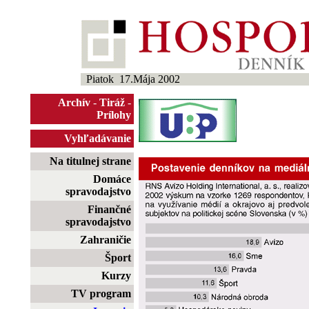
Piatok 17.Mája 2002
Archív
-
Tiráž
-
Prílohy
Vyhľadávanie
Na titulnej strane
Domáce
spravodajstvo
Finančné
spravodajstvo
Zahraničie
Šport
Kurzy
TV program