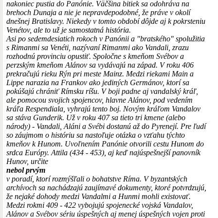
nakoniec pustia do Panónie. Väčšina bitiek sa odohráva na
brehoch Dunaja a nie je nepravdepodobné, že práve v okolí
dnešnej Bratislavy. Niekedy v tomto období dôjde aj k pokrsteniu
Venétov, ale to už je samostatná história.
Asi po sedemdesiatich rokoch v Panónii a "bratského" spolužitia
s Rimanmi sa Venéti, nazývaní Rimanmi ako Vandali, zrazu
rozhodnú provinciu opustiť. Spoločne s kmeňom Svébov a
perzským kmeňom Alánov sa vydávajú na západ. V roku 406
prekračujú rieku Rýn pri meste Mainz. Medzi riekami Main a
Lippe narazia na Frankov ako jediných Germánov, ktorí sa
pokúšajú chrániť Rímsku ríšu. V boji padne aj vandalský kráľ,
ale pomocou svojich spojencov, hlavne Alánov, pod vedením
kráľa Respendiala, vyhrajú tento boj. Novým kráľom Vandalov
sa stáva Gunderik. Už v roku 407 sa tieto tri kmene (alebo
národy) - Vandali, Aláni a Svébi dostanú až do Pyrenejí. Pre ľudí
so záujmom o históriu sa nastoľuje otázka o vzťahu týchto
kmeňov k Hunom. Uvoľnením Panónie otvorili cestu Hunom do
srdca Európy. Attila (434 - 453), aj keď najúspešnejší panovník
Hunov, určite
nebol prvým
v poradí, ktorí rozmýšľali o bohatstve Ríma. V byzantských
archívoch sa nachádzajú zaujímavé dokumenty, ktoré potvrdzujú,
že nejaké dohody medzi Vandalmi a Hunmi mohli existovať.
Medzi rokmi 409 - 422 vybojujú spojenecké vojská Vandalov,
Alánov a Svébov sériu úspešných aj menej úspešných vojen proti