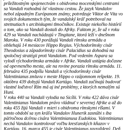
príležitostným spojenectvám s obidvoma mocenskými centrami
sa Vandali rozhodnú ísť vlastnou cestou. Že jazyk Vandalov
nebol západným Európanom známy, potvrdzuje Viktor de Vita vo
svojich dokumentoch tým, že vandalský kráľ potreboval na
stretnutiach s arcibiskupmi tlmočníkov. Existuje niekoľko histórií
o tom, ako sa Vandali dostali do Afriky. Faktom je, že už v roku
429 sa Vandali nachádzajú v Tingitane, ktorá leží v dnešnom
Maroku. V roku 430 porážajú Vandali rímsku armádu a
obliehajú 14 mesiacov Hippo Regius. Východorímsky cisár
Theodosius a západorímsky cisár Palacidius sa dohodnú na
spoločnej stratégii proti Vandalom. Pod vedením Aspara sa
vylodí východorímska armáda v Afrike. Vandali ustúpia dočasne
od opevneného mesta, ale na rovine porazia rímsku armádu. 11.
februára 435 podpíšu Vandali a východorímsky cisár
Valentinianus zmluvu v meste Hippo o vzájomnom rešpekte. 19.
októbra 439 dobyjú Vandali Kartágo. Vandali začínajú budovať
vlastné loďstvo! Rím má aj iné problémy, z ktorých nemalým sú
Huni.
V roku 440 sa Vandali vylodia na Sicílii. V roku 422 dáva cisár
Valentinianus Vandalom právo vládnuť v severnej Afrike a až do
roku 455 žijú Vandali v mieri s obidvoma rímskymi ríšami. V
tomto období sa syn kráľa Vandalov Hunerik zasnúbi s iba
päťročnou dcérou cisára Valentinianusa Eudokiou. Valentinianus
nechá Vandalov kontrolovať voľbu kresťanských kňazov v
Kartágu. 16. marca 455 je cisár Valentinianus zavraždený. Deň