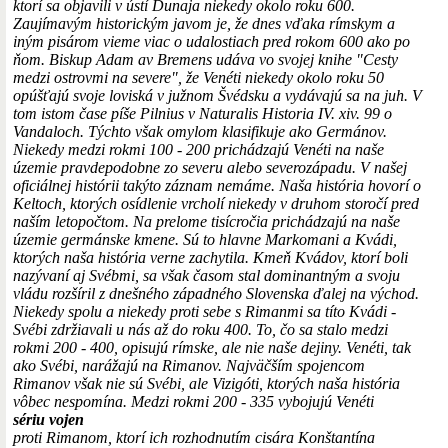
ktorí sa objavili v ústí Dunaja niekedy okolo roku 600.
Zaujímavým historickým javom je, že dnes vďaka rímskym a
iným pisárom vieme viac o udalostiach pred rokom 600 ako po
ňom. Biskup Adam av Bremens udáva vo svojej knihe "Cesty
medzi ostrovmi na severe", že Venéti niekedy okolo roku 50
opúšťajú svoje loviská v južnom Švédsku a vydávajú sa na juh. V
tom istom čase píše Pilnius v Naturalis Historia IV. xiv. 99 o
Vandaloch. Týchto však omylom klasifikuje ako Germánov.
Niekedy medzi rokmi 100 - 200 prichádzajú Venéti na naše
územie pravdepodobne zo severu alebo severozápadu. V našej
oficiálnej histórii takýto záznam nemáme. Naša história hovorí o
Keltoch, ktorých osídlenie vrcholí niekedy v druhom storočí pred
naším letopočtom. Na prelome tisícročia prichádzajú na naše
územie germánske kmene. Sú to hlavne Markomani a Kvádi,
ktorých naša história verne zachytila. Kmeň Kvádov, ktorí boli
nazývaní aj Svébmi, sa však časom stal dominantným a svoju
vládu rozšíril z dnešného západného Slovenska ďalej na východ.
Niekedy spolu a niekedy proti sebe s Rimanmi sa títo Kvádi -
Svébi zdržiavali u nás až do roku 400. To, čo sa stalo medzi
rokmi 200 - 400, opisujú rímske, ale nie naše dejiny. Venéti, tak
ako Svébi, narážajú na Rimanov. Najväčším spojencom
Rimanov však nie sú Svébi, ale Vizigóti, ktorých naša história
vôbec nespomína. Medzi rokmi 200 - 335 vybojujú Venéti
sériu vojen
proti Rimanom, ktorí ich rozhodnutím cisára Konštantína