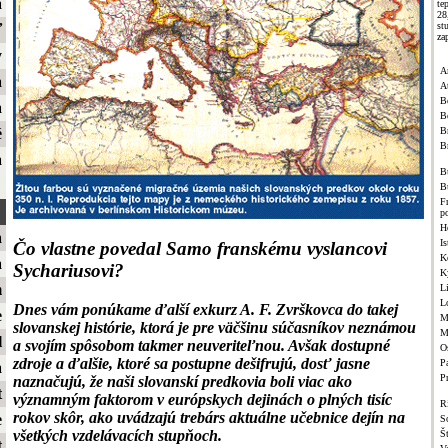
a
te
2
st
ť
za
y
A
a
A
B
a
B
Br
é
B
a
B
B
F
p
H
a
Is
Čo vlastne povedal Samo franskému vyslancovi
K
a
Sychariusovi?
K
m
L
L
Dnes vám ponúkame ďalší exkurz A. F. Zvrškovca do takej
e
M
slovanskej histórie, ktorá je pre väčšinu súčasníkov neznámou
M
l
a svojím spôsobom takmer neuveriteľnou. Avšak dostupné
O
zdroje a ďalšie, ktoré sa postupne dešifrujú, dosť jasne
Pa
a
P
naznačujú, že naši slovanskí predkovia boli viac ako
t
významným faktorom v európskych dejinách o plných tisíc
R
rokov skôr, ako uvádzajú trebárs aktuálne učebnice dejín na
e
S
všetkých vzdelávacích stupňoch.
Š
t