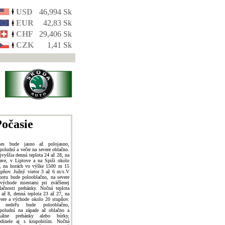
USD
46,994 Sk
EUR
42,83 Sk
CHF
29,406 Sk
CZK
1,41 Sk
očasie
es bude jasno až polojasno,
poludní a večer na severe oblačno.
jvyššia denná teplota 24 až 28, na
ave, v Liptove a na Spiši okolo
, na horách vo výške 1500 m 15
upňov. Južný vietor 3 až 6 m/s.V
botu bude polooblačno, na severe
východe miestami pri zväčšenej
lačnosti prehánky. Nočná teplota
 až 8, denná teplota 23 až 27, na
vere a východe okolo 20 stupňov.
 nedeľu bude polooblačno,
poludní na západe až oblačno a
kálne prehánky alebo búrky,
edinele aj s krupobitím. Nočná