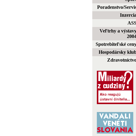
Poradenstvo/Servi
Inzerci
AS
Veľtrhy a výstav
200
Spotrebiteľské cen
Hospodársky klu
Zdravotníctv