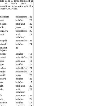
plota 13 až 9, denná teplota 24 až
8, na severe okolo 21
upňov.Slnko vyjde zajtra o 5.10 a
padne o 20.27 hod.
msterdam
polooblačno
21
tény
oblačno
29
elehrad
polojasno
26
erlín
jasno
24
atislava
polooblačno
26
rusel
malá
19
oblačnosť
udapešť
polooblačno
25
ukurešť
oblačno
24
rankfurt
22
olojasno
elsinki
oblačno
18
tanbul
polooblačno
23
odaň
polojasno
19
yjev
oblačno
17
isabon
polooblačno
24
ondýn
polooblačno
18
adrid
jasno
26
oskva
oblačno
21
slo
oblačno
17
ríž
polojasno
25
raha
malá
23
oblačnosť
ím
polojasno
27
ofia
oblačno
25
tokholm
oblačno
15