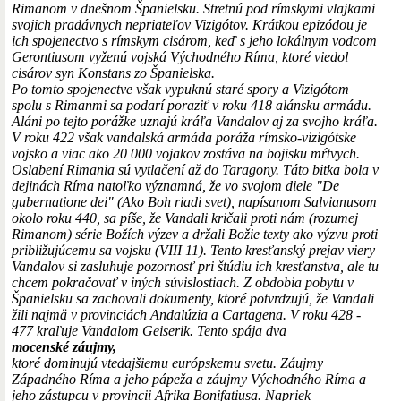
Rimanom v dnešnom Španielsku. Stretnú pod rímskymi vlajkami
svojich pradávnych nepriateľov Vizigótov. Krátkou epizódou je
ich spojenectvo s rímskym cisárom, keď s jeho lokálnym vodcom
Gerontiusom vyženú vojská Východného Ríma, ktoré viedol
cisárov syn Konstans zo Španielska.
Po tomto spojenectve však vypuknú staré spory a Vizigótom
spolu s Rimanmi sa podarí poraziť v roku 418 alánsku armádu.
Aláni po tejto porážke uznajú kráľa Vandalov aj za svojho kráľa.
V roku 422 však vandalská armáda poráža rímsko-vizigótske
vojsko a viac ako 20 000 vojakov zostáva na bojisku mŕtvych.
Oslabení Rimania sú vytlačení až do Taragony. Táto bitka bola v
dejinách Ríma natoľko významná, že vo svojom diele "De
gubernatione dei" (Ako Boh riadi svet), napísanom Salvianusom
okolo roku 440, sa píše, že Vandali kričali proti nám (rozumej
Rimanom) série Božích výzev a držali Božie texty ako výzvu proti
približujúcemu sa vojsku (VIII 11). Tento kresťanský prejav viery
Vandalov si zasluhuje pozornosť pri štúdiu ich kresťanstva, ale tu
chcem pokračovať v iných súvislostiach. Z obdobia pobytu v
Španielsku sa zachovali dokumenty, ktoré potvrdzujú, že Vandali
žili najmä v provinciách Andalúzia a Cartagena. V roku 428 -
477 kraľuje Vandalom Geiserik. Tento spája dva
mocenské záujmy,
ktoré dominujú vtedajšiemu európskemu svetu. Záujmy
Západného Ríma a jeho pápeža a záujmy Východného Ríma a
jeho zástupcu v provincii Afrika Bonifatiusa. Napriek