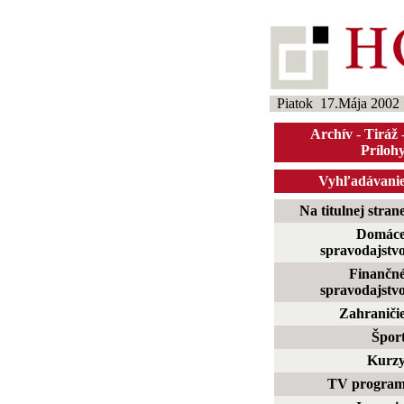
Piatok 17.Mája 2002
Archív
-
Tiráž
Príloh
Vyhľadávani
Na titulnej stran
Domác
spravodajstv
Finančn
spravodajstv
Zahraniči
Špor
Kurz
TV progra