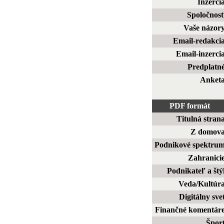
Inzerci
Spoločnos
Vaše názor
Email-redakci
Email-inzerci
Predplatn
Anket
PDF formát
Titulná stran
Z domov
Podnikové spektru
Zahranici
Podnikateľ a štý
Veda/Kultúr
Digitálny sve
Finančné komentár
Špor