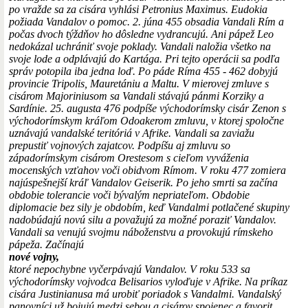
po vražde sa za cisára vyhlási Petronius Maximus. Eudokia
požiada Vandalov o pomoc. 2. júna 455 obsadia Vandali Rím a
počas dvoch týždňov ho dôsledne vydrancujú. Ani pápež Leo
nedokázal uchrániť svoje poklady. Vandali naložia všetko na
svoje lode a odplávajú do Kartága. Pri tejto operácii sa podľa
správ potopila iba jedna loď. Po páde Ríma 455 - 462 dobyjú
provincie Tripolis, Mauretániu a Maltu. V mierovej zmluve s
cisárom Majoriniusom sa Vandali stávajú pánmi Korziky a
Sardínie. 25. augusta 476 podpíše východorímsky cisár Zenon s
východorímskym kráľom Odoakerom zmluvu, v ktorej spoločne
uznávajú vandalské teritóriá v Afrike. Vandali sa zaviažu
prepustiť vojnových zajatcov. Podpíšu aj zmluvu so
západorímskym cisárom Orestesom s cieľom vyváženia
mocenských vzťahov voči obidvom Rímom. V roku 477 zomiera
najúspešnejší kráľ Vandalov Geiserik. Po jeho smrti sa začína
obdobie tolerancie voči bývalým nepriateľom. Obdobie
diplomacie bez sily je obdobím, keď Vandalmi potlačené skupiny
nadobúdajú novú silu a považujú za možné poraziť Vandalov.
Vandali sa venujú svojmu náboženstvu a provokujú rímskeho
pápeža. Začínajú
nové vojny,
ktoré nepochybne vyčerpávajú Vandalov. V roku 533 sa
východorímsky vojvodca Belisarios vyloďuje v Afrike. Na príkaz
cisára Justinianusa má urobiť poriadok s Vandalmi. Vandalský
panovníci už bojujú medzi sebou a cisárov spojenec a favorit