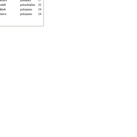
aršava
prehánky
17
iedeň
polooblačno
25
áhreb
polojasno
24
eneva
polojasno
24