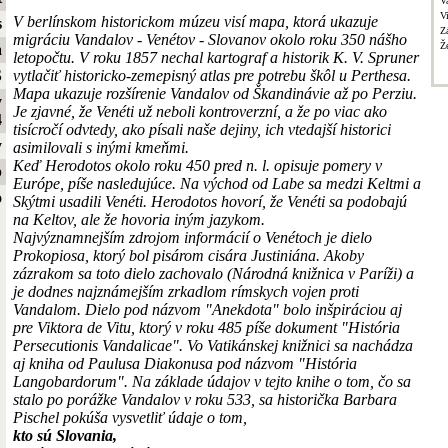
V
V
V berlínskom historickom múzeu visí mapa, ktorá ukazuje
s
Z
migráciu Vandalov - Venétov - Slovanov okolo roku 350 nášho
Ž
a
letopočtu. V roku 1857 nechal kartograf a historik K. V. Spruner
vytlačiť historicko-zemepisný atlas pre potrebu škôl u Perthesa.
S
Mapa ukazuje rozšírenie Vandalov od Škandinávie až po Perziu.
y
Je zjavné, že Venéti už neboli kontroverzní, a že po viac ako
4
tisícročí odvtedy, ako písali naše dejiny, ich vtedajší historici
y
asimilovali s inými kmeňmi.
Keď Herodotos okolo roku 450 pred n. l. opisuje pomery v
b
Európe, píše nasledujúce. Na východ od Labe sa medzi Keltmi a
o
Skýtmi usadili Venéti. Herodotos hovorí, že Venéti sa podobajú
na Keltov, ale že hovoria iným jazykom.
Najvýznamnejším zdrojom informácií o Venétoch je dielo
Prokopiosa, ktorý bol pisárom cisára Justiniána. Akoby
zázrakom sa toto dielo zachovalo (Národná knižnica v Paríži) a
je dodnes najznámejším zrkadlom rímskych vojen proti
Vandalom. Dielo pod názvom "Anekdota" bolo inšpiráciou aj
pre Viktora de Vitu, ktorý v roku 485 píše dokument "História
Persecutionis Vandalicae". Vo Vatikánskej knižnici sa nachádza
aj kniha od Paulusa Diakonusa pod názvom "História
Langobardorum". Na základe údajov v tejto knihe o tom, čo sa
stalo po porážke Vandalov v roku 533, sa historička Barbara
Pischel pokúša vysvetliť údaje o tom,
kto sú Slovania,