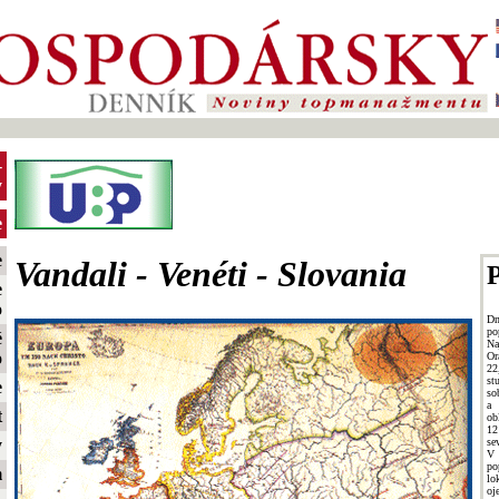
-
y
e
e
Vandali - Venéti - Slovania
P
e
o
Dn
po
é
Na
o
Or
22
st
e
so
a 
t
ob
12
se
y
V
po
m
lo
oj