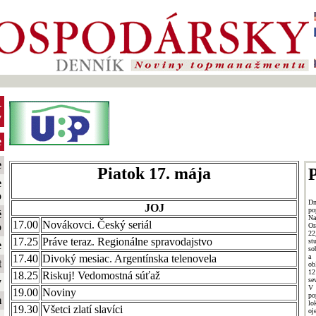
-
y
e
e
Piatok 17. mája
P
e
o
Dn
JOJ
po
é
Na
17.00
Novákovci. Český seriál
o
Or
22
17.25
Práve teraz. Regionálne spravodajstvo
st
e
so
a 
17.40
Divoký mesiac. Argentínska telenovela
t
ob
12
18.25
Riskuj! Vedomostná súťaž
se
y
V
19.00
Noviny
po
m
lo
19.30
Všetci zlatí slavíci
oj