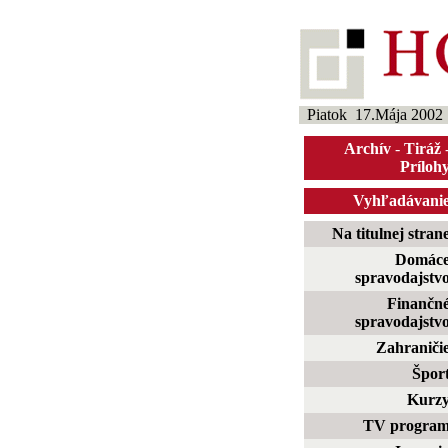
Piatok 17.Mája 2002
Archív
-
Tiráž
Príloh
Vyhľadávani
Na titulnej stran
Domác
spravodajstv
Finančn
spravodajstv
Zahraniči
Špor
Kurz
TV progra