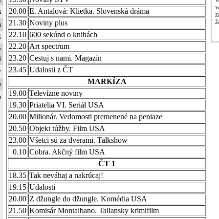
V
V
20.00
E. Antalová: Klietka. Slovenská dráma
s
Z
21.30
Noviny plus
Ž
a
22.10
600 sekúnd o knihách
S
22.20
Art spectrum
y
23.20
Cestuj s nami. Magazín
4
23.45
Udalosti z ČT
y
MARKÍZA
b
19.00
Televízne noviny
o
19.30
Priatelia VI. Seriál USA
20.00
Milionár. Vedomosti premenené na peniaze
20.50
Objekt túžby. Film USA
23.00
Všetci sú za dverami. Talkshow
0.10
Cobra. Akčný film USA
ČT 1
18.35
Tak neváhaj a nakrúcaj!
19.15
Udalosti
20.00
Z džungle do džungle. Komédia USA
21.50
Komisár Montalbano. Taliansky krimifilm