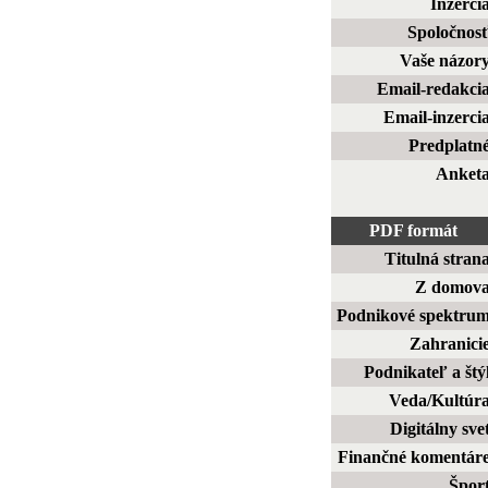
Inzerci
Spoločnos
Vaše názor
Email-redakci
Email-inzerci
Predplatn
Anket
PDF formát
Titulná stran
Z domov
Podnikové spektru
Zahranici
Podnikateľ a štý
Veda/Kultúr
Digitálny sve
Finančné komentár
Špor