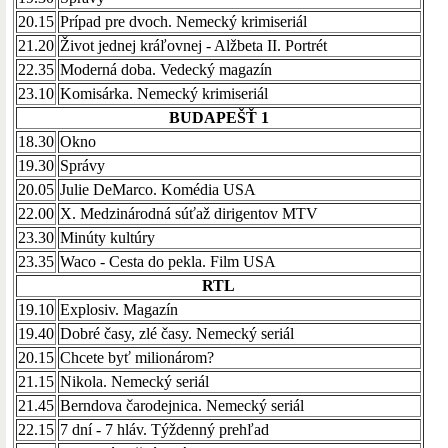
20.15
Prípad pre dvoch. Nemecký krimiseriál
21.20
Život jednej kráľovnej - Alžbeta II. Portrét
22.35
Moderná doba. Vedecký magazín
23.10
Komisárka. Nemecký krimiseriál
BUDAPEŠŤ 1
18.30
Okno
19.30
Správy
20.05
Julie DeMarco. Komédia USA
22.00
X. Medzinárodná súťaž dirigentov MTV
23.30
Minúty kultúry
23.35
Waco - Cesta do pekla. Film USA
RTL
19.10
Explosiv. Magazín
19.40
Dobré časy, zlé časy. Nemecký seriál
20.15
Chcete byť milionárom?
21.15
Nikola. Nemecký seriál
21.45
Berndova čarodejnica. Nemecký seriál
22.15
7 dní - 7 hláv. Týždenný prehľad