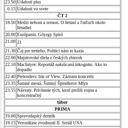
23.50
Udalosti plus
0.15
Udalosti vo svete
ČT 2
18.50
Medzi nebom a zemou. O lietaní a ľuďoch okolo
lietadiel
20.00
Európania. Göyrgy Spiró
21.00
21
21.30
Čaj pre tretieho. Politici nám to kazia
22.00
Majstrovské diela z českých zbierok
22.10
MacIntyre: Reportáž nakrúcaná inkognito. Ako to
dopadlo
22.40
Pretenders: Isle of View. Záznam koncertu
23.35
Šumné mestá. Šumný Špindlerov Mlyn
23.55
Návraty. Privítanie tých, ktorí prežili vojnu a
koncentračný
tábor
PRIMA
19.00
Spravodajský denník
19.15
Veronikine zvodnosti II. Seriál USA