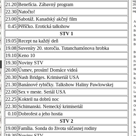
a
te
21.20
Benefícia. Zábavný program
2
st
ť
22.30
Natočto!
za
y
23.00
Sabotáž. Kanadský akčný film
A
a
0.45
Pěříčko. Erotická talkshow
A
B
a
STV 1
B
Br
é
19.05
Recept na každý deň
B
19.08
Suveníry 20. storočia. Tutanchamónova hrobka
a
B
19.10
Keno 10
B
F
19.30
Noviny STV
p
H
20.00
Úsmev, prosím! Domáce videá
a
Is
20.30
Nash Bridges. Krimiseriál USA
K
a
K
21.30
Banánové rybičky. Talkshow Haliny Pawlowskej
m
L
22.00
Sex v meste. Seriál USA
L
e
M
22.25
Kokteil na dobrú noc
M
l
O
22.30
Schimanski. Nemecký krimiseriál
Pa
a
0.10
Dobrofest a jeho hostia
P
t
STV 2
R
e
S
19.00
Família. Sonda do života súčasnej rodiny
Š
t
19.30
Noviny STV