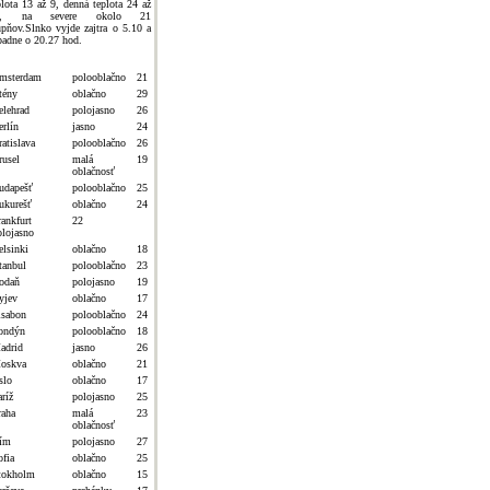
plota 13 až 9, denná teplota 24 až
8, na severe okolo 21
upňov.Slnko vyjde zajtra o 5.10 a
padne o 20.27 hod.
msterdam
polooblačno
21
tény
oblačno
29
elehrad
polojasno
26
erlín
jasno
24
atislava
polooblačno
26
rusel
malá
19
oblačnosť
udapešť
polooblačno
25
ukurešť
oblačno
24
rankfurt
22
olojasno
elsinki
oblačno
18
tanbul
polooblačno
23
odaň
polojasno
19
yjev
oblačno
17
isabon
polooblačno
24
ondýn
polooblačno
18
adrid
jasno
26
oskva
oblačno
21
slo
oblačno
17
ríž
polojasno
25
raha
malá
23
oblačnosť
ím
polojasno
27
ofia
oblačno
25
tokholm
oblačno
15