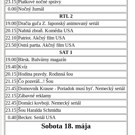
23.15
Piatkové nočné správy
0.00
Nočný žurnál
RTL 2
19.00
Dračia guľa Z. Japonský animovaný seriál
20.15
Nabitá zbraň. Komédia USA
22.10
Patriot. Akčný film USA
23.50
Ostrá partia. Akčný film USA
SAT 1
19.00
Blesk. Bulvárny magazín
19.40
Kvíz
20.15
Hodina pravdy. Rodinná šou
21.15
Čo pozeráš...! Šou
21.45
Domovník Krause - Poriadok musí byť. Nemecký seriál
22.15
Zábavné reklamy
22.45
Domáci kovboji. Nemecký seriál
23.15
Šou Haralda Schmidta
0.40
Becker. Seriál USA
Sobota 18. mája