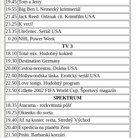
19.45
Tom a Jerry
19.55
Big Ben I. Nemecký krimiseriál
21.45
Jack Reed: Odznak cti. Krimifilm USA
23.25
K veci!
23.35
Utečenec. Seriál USA
0.20
NHL Power Week
TV 3
18.10
Total mix. Hudobný kokteil
19.30
Destination Germany
20.00
Cestou-necestou. Dráma USA
22.00
Hollywoodska láska. Erotický seriál USA
22.50
Love songs. Hudobný program
23.50
Gillette 2002 FIFA World Cup. Športový magazín
SPEKTRUM
18.35
Atacama - rozkvitnutá púšť
19.25
Okienko do sveta
19.40
Až na koniec sveta. Stredný Východ
20.40
Expedícia na planétu Zem
21.50
Piráti. Barbarskí korzári