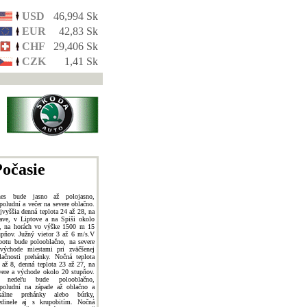
USD
46,994 Sk
EUR
42,83 Sk
CHF
29,406 Sk
CZK
1,41 Sk
očasie
es bude jasno až polojasno,
poludní a večer na severe oblačno.
jvyššia denná teplota 24 až 28, na
ave, v Liptove a na Spiši okolo
, na horách vo výške 1500 m 15
upňov. Južný vietor 3 až 6 m/s.V
botu bude polooblačno, na severe
východe miestami pri zväčšenej
lačnosti prehánky. Nočná teplota
 až 8, denná teplota 23 až 27, na
vere a východe okolo 20 stupňov.
 nedeľu bude polooblačno,
poludní na západe až oblačno a
kálne prehánky alebo búrky,
edinele aj s krupobitím. Nočná