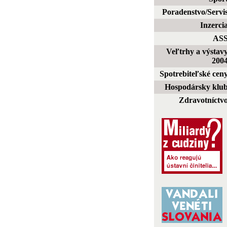
Poradenstvo/Servi
Inzerci
AS
Veľtrhy a výstav
200
Spotrebiteľské cen
Hospodársky klu
Zdravotníctv