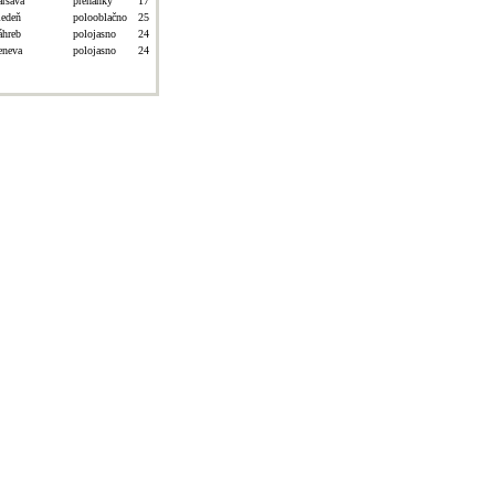
aršava
prehánky
17
iedeň
polooblačno
25
áhreb
polojasno
24
eneva
polojasno
24