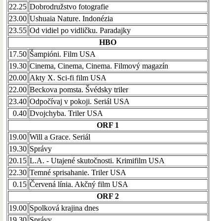
22.25
Dobrodružstvo fotografie
23.00
Ushuaia Nature. Indonézia
23.55
Od vidiel po vidličku. Paradajky
HBO
17.50
Šampióni. Film USA
19.30
Cinema, Cinema, Cinema. Filmový magazín
20.00
Akty X. Sci-fi film USA
22.00
Beckova pomsta. Švédsky triler
23.40
Odpočívaj v pokoji. Seriál USA
0.40
Dvojchyba. Triler USA
ORF 1
19.00
Will a Grace. Seriál
19.30
Správy
20.15
L.A. - Utajené skutočnosti. Krimifilm USA
22.30
Temné sprisahanie. Triler USA
0.15
Červená línia. Akčný film USA
ORF 2
19.00
Spolková krajina dnes
19.30
Správy