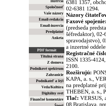
Inzercia
6381 1357, obcho
Spoločnosť
02-6381 1294.
Vaše názory
Názory čitateľo
Email-redakcia
Faxové spojenie
Email-inzercia
(predseda predst
Predplatné
šéfredaktor), 02
Anketa
spravodajstvo), 
a inzertné oddele
PDF formát
Registračné čísl
Titulná strana
ISSN 1335-4124, 
Z domova
2100.
Podnikové spektrum
Rozširujú:
PONS,
Zahranicie
KAPA, a. s., VER
Podnikateľ a štýl
na predplatné pr
Veda/Kultúra
THEBEN, a. s., P
Digitálny svet
Tlač:
VERSUS, a.
Finančné komentáre
08 Bratislava, pr
Šport