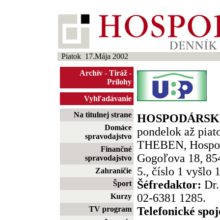
Piatok 17.Mája 2002
Archív
-
Tiráž
-
Prílohy
Vyhľadávanie
Na titulnej strane
HOSPODÁRSKY
Domáce
pondelok až piato
spravodajstvo
THEBEN, Hospod
Finančné
Gogoľova 18, 854
spravodajstvo
5., číslo 1 vyšlo 
Zahraničie
Šéfredaktor:
Dr.
Šport
02-6381 1285.
Kurzy
TV program
Telefonické spoj