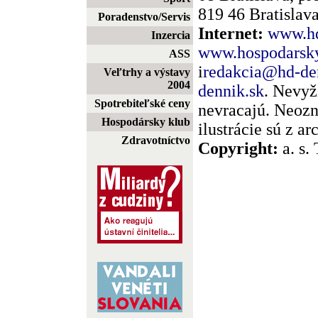
819 46 Bratislava
Poradenstvo/Servis
Internet:
www.hd
Inzercia
www.hospodarsky
ASS
i
redakcia@hd-de
Veľtrhy a výstavy
2004
dennik.sk
. Nevyž
Spotrebiteľské ceny
nevracajú. Neozn
Hospodársky klub
ilustrácie sú z a
Zdravotníctvo
Copyright:
a. s