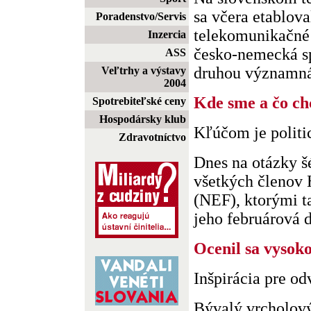
sa včera etablova
Poradenstvo/Servis
telekomunikačné 
Inzercia
česko-nemecká sp
ASS
druhou významná 
Veľtrhy a výstavy
2004
Kde sme a čo ch
Spotrebiteľské ceny
Hospodársky klub
Kľúčom je politic
Zdravotníctvo
Dnes na otázky š
všetkých členov
(NEF), ktorými t
jeho februárová di
Ocenil sa vysok
Inšpirácia pre o
Bývalý vrcholový