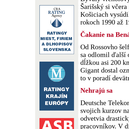
Šarišský si včer
Košiciach vysúdi
rokoch 1990 až 19
Čakanie na Ben
Od Rossovho šelf
sa odlomil ďalší
dĺžkou asi 200 k
Gigant dostal ozn
to v poradí devätn
Nehrajú sa
Deutsche Teleko
svojich kurzov na
odvetvia drastic
pracovníkov. V d