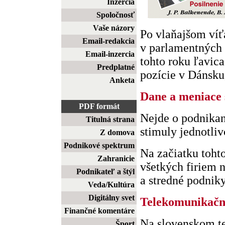
Inzercia
Spoločnosť
Vaše názory
Po vlaňajšom víť
Email-redakcia
v parlamentných 
Email-inzercia
tohto roku ľavica
Predplatné
pozície v Dánsku,
Anketa
Dane a meniace 
PDF formát
Nejde o podnikan
Titulná strana
stimuly jednotli
Z domova
Podnikové spektrum
Na začiatku toht
Zahranicie
všetkých firiem n
Podnikateľ a štýl
a stredné podniky,
Veda/Kultúra
Digitálny svet
Telekomunikačn
Finančné komentáre
Na slovenskom t
Šport