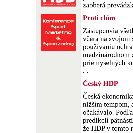
zaoberá prevádzk
Proti clám
Zástupcovia vše
včera na svojom s
používaniu ochra
medzinárodnom 
priemyselných kra
. .
Český HDP
Česká ekonomika 
nižším tempom, 
očakávalo. Podľ
predikcií pätnást
že HDP v tomto ro