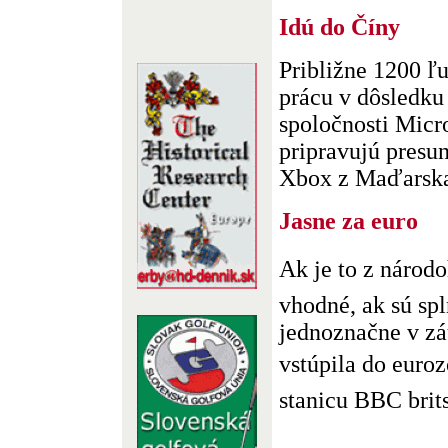
Idú do Číny
Približne 1200 ľ
prácu v dôsledku
spoločnosti Micro
pripravujú presu
Xbox z Maďarska 
Jasne za euro
Ak je to z náro
vhodné, ak sú spl
jednoznačne v zá
vstúpila do euroz
stanicu BBC brits
. . .