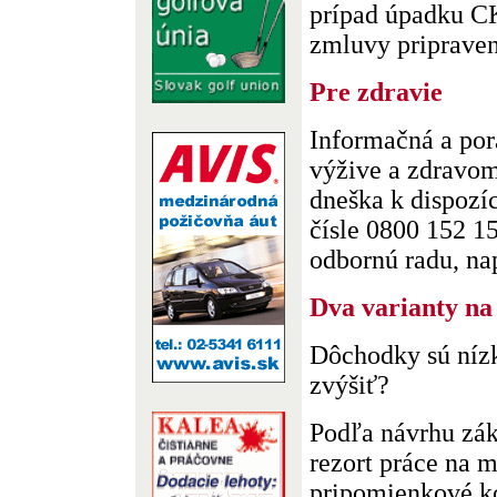
prípad úpadku C
zmluvy pripravené
Pre zdravie
Informačná a por
výžive a zdravom
dneška k dispozíc
čísle 0800 152 15
odbornú radu, napr
Dva varianty na
Dôchodky sú nízk
zvýšiť?
Podľa návrhu zák
rezort práce na 
pripomienkové ko