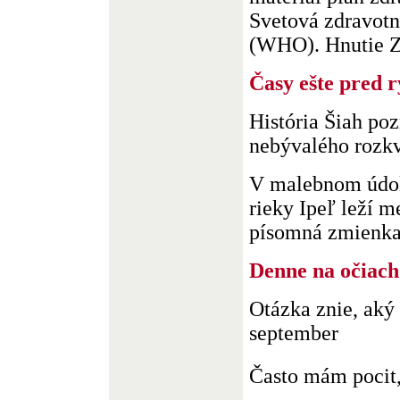
Svetová zdravotn
(WHO). Hnutie Za
Časy ešte pred 
História Šiah poz
nebývalého rozkv
V malebnom údol
rieky Ipeľ leží m
písomná zmienka o
Denne na očiach
Otázka znie, aký 
september
Často mám pocit,