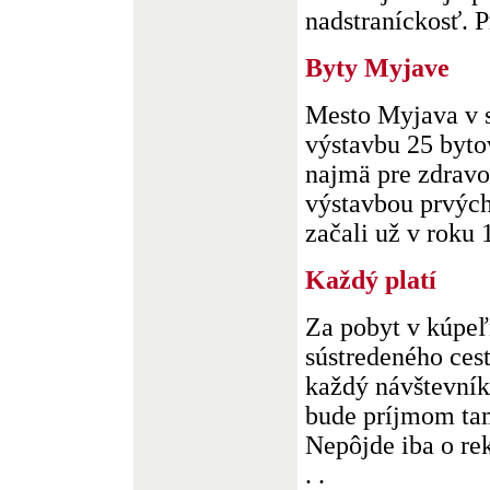
nadstraníckosť. Pr
Byty Myjave
Mesto Myjava v 
výstavbu 25 byto
najmä pre zdravo
výstavbou prvýc
začali už v roku 1
Každý platí
Za pobyt v kúpe
sústredeného ces
každý návštevník 
bude príjmom ta
Nepôjde iba o re
. .