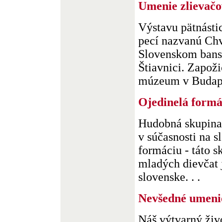
Umenie zlievačo
Výstavu pätnástic
pecí nazvanú Chvá
Slovenskom ban
Štiavnici. Zapoži
múzeum v Budapeš
Ojedinelá formá
Hudobná skupina 
v súčasnosti na 
formáciu - táto s
mladých dievčat j
slovenske. . .
Nevšedné umeni
Náš výtvarný živo