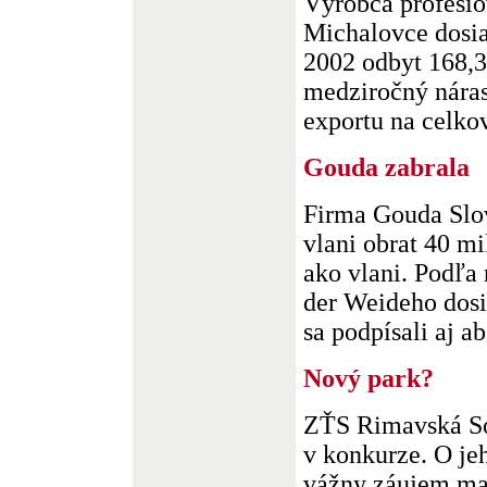
Výrobca profesio
Michalovce dosia
2002 odbyt 168,3
medziročný náras
exportu na celkov
Gouda zabrala
Firma Gouda Slov
vlani obrat 40 mi
ako vlani. Podľa
der Weideho dosi
sa podpísali aj abs
Nový park?
ZŤS Rimavská So
v konkurze. O jeh
vážny záujem ma