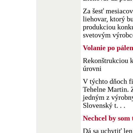
Za šesť mesiacov
liehovar, ktorý 
produkciou konk
svetovým výrobc
Volanie po pálen
Rekonštrukciou k
úrovni
V týchto dňoch f
Tehelne Martin. 
jedným z výrobný
Slovenský t. . .
Nechcel by som 
Dá sa uchytiť le