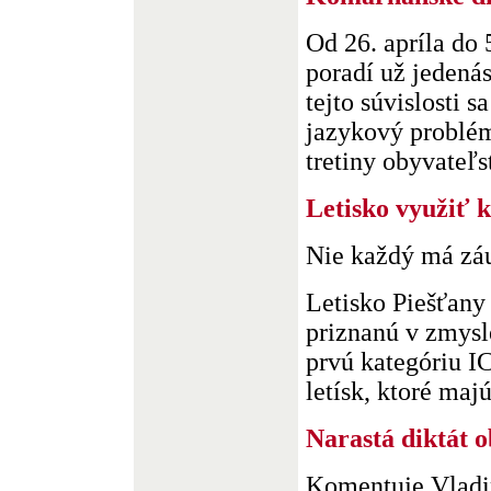
Od 26. apríla do 
poradí už jedená
tejto súvislosti 
jazykový problém
tretiny obyvateľst
Letisko využiť 
Nie každý má zá
Letisko Piešťany
priznanú v zmysl
prvú kategóriu I
letísk, ktoré majú 
Narastá diktát 
Komentuje Vladi