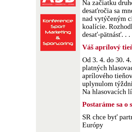
Na začiatku druh
desaťročia sa mn
nad vytýčeným ci
koalície. Rozhodl
desať-pätnásť. . .
Váš aprílový tie
Od 3. 4. do 30. 4
platných hlasovac
aprílového tieňo
uplynulom týždni
Na hlasovacích lís
Postaráme sa o 
SR chce byť part
Európy