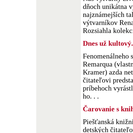
dňoch unikátna v
najznámejších ta
výtvarníkov Rena
Rozsiahla kolekcia
Dnes už kultový.
Fenomenálneho s
Remarqua (vlas
Kramer) azda ne
čitateľovi predst
príbehoch vyrást
ho. . .
Čarovanie s kni
Piešťanská knižni
detských čitateľ