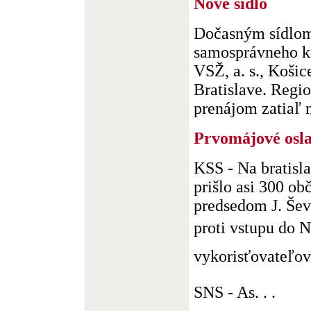
Nové sídlo
Dočasným sídlom
samosprávneho kr
VSŽ, a. s., Košic
Bratislave. Regio
prenájom zatiaľ n
Prvomájové osl
KSS - Na bratisl
prišlo asi 300 ob
predsedom J. Šev
proti vstupu do 
vykorisťovateľov
SNS - As. . .