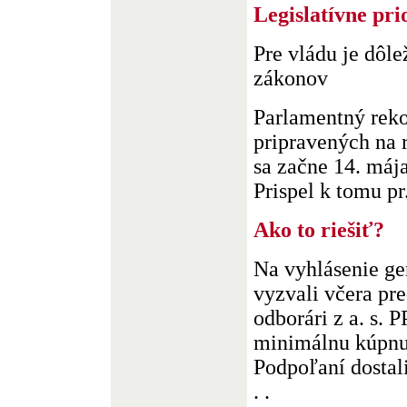
Legislatívne pri
Pre vládu je dôl
zákonov
Parlamentný reko
pripravených na 
sa začne 14. mája
Prispel k tomu pr.
Ako to riešiť?
Na vyhlásenie ge
vyzvali včera pr
odborári z a. s. 
minimálnu kúpnu 
Podpoľaní dostal
. .