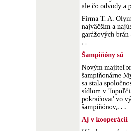
ale čo odvody a p
Firma T. A. Oly
najväčším a najú
garážových brán 
. .
Šampiňóny sú
Novým majiteľom
šampiňonárne My
sa stala spoločno
sídlom v Topoľči
pokračovať vo vý
šampiňónov,. . .
Aj v kooperácii