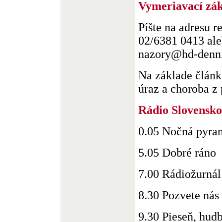
Vymeriavací zák
Píšte na adresu r
02/6381 0413 ale
nazory@hd-denni
Na základe článk
úraz a choroba z p
Rádio Slovensko
0.05 Nočná pyra
5.05 Dobré ráno
7.00 Rádiožurnál
8.30 Pozvete nás
9.30 Pieseň, hud