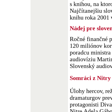
s knihou, na kto
Najčítanejšiu sl
knihu roka 2001 v
Nádej pre slove
Ročné finančné p
120 miliónov ko
poradcu ministra
audiovíziu Mart
Slovenský audiov.
Somráci z Nitry
Úlohy hercov, rež
dramaturgov prev
protagonisti Div
Nitre Adela Gábo