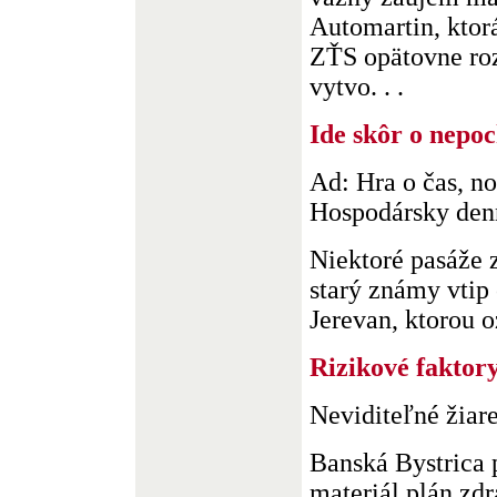
Automartin, ktor
ZŤS opätovne ro
vytvo. . .
Ide skôr o nepoc
Ad: Hra o čas, no
Hospodársky denn
Niektoré pasáže 
starý známy vtip
Jerevan, ktorou o
Rizikové faktory
Neviditeľné žiar
Banská Bystrica p
materiál plán zdr