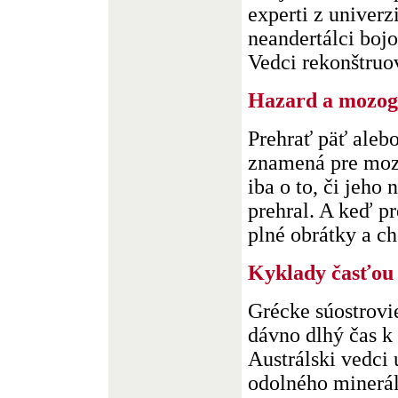
experti z univerz
neandertálci bojo
Vedci rekonštruova
Hazard a mozog
Prehrať päť aleb
znamená pre mozo
iba o to, či jeho 
prehral. A keď pr
plné obrátky a chc
Kyklady časťou
Grécke súostrovi
dávno dlhý čas k
Austrálski vedci
odolného minerál