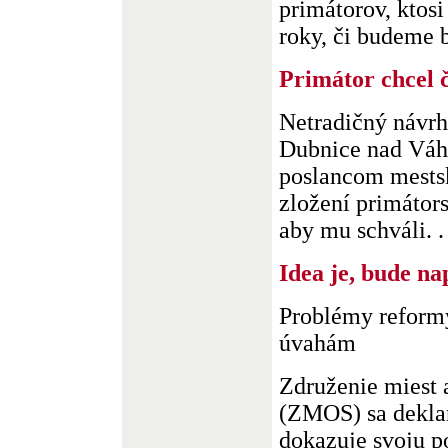
primátorov, ktosi
roky, či budeme b
Primátor chcel 
Netradičný návrh
Dubnice nad Váh
poslancom mestsk
zložení primátor
aby mu schváli. . 
Idea je, bude n
Problémy reformy
úvahám
Združenie miest 
(ZMOS) sa deklar
dokazuje svoju po