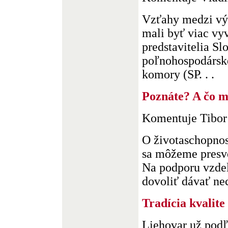
Vzťahy medzi vý
mali byť viac vyv
predstavitelia Sl
poľnohospodárske
komory (SP. . .
Poznáte? A čo m
Komentuje Tibor
O životaschopnos
sa môžeme presve
Na podporu vzde
dovoliť dávať nec
Tradícia kvalite
Liehovar už pod