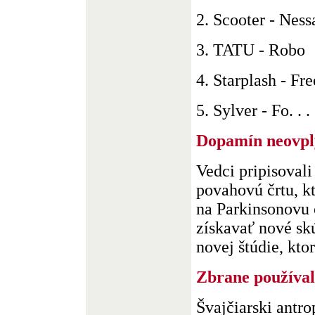
2. Scooter - Ness
3. TATU - Robo
4. Starplash - Fre
5. Sylver - Fo. . .
Dopamín neovpl
Vedci pripisovali
povahovú črtu, k
na Parkinsonovu 
získavať nové sk
novej štúdie, ktor
Zbrane používal
Švajčiarski antro