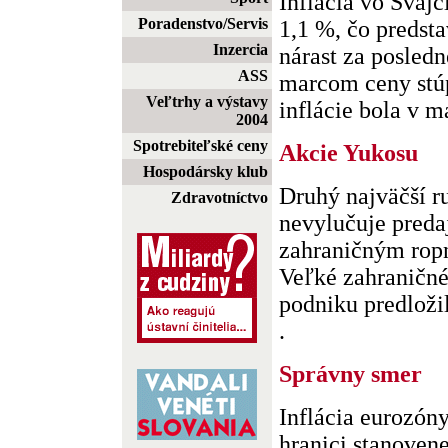
Inflácia vo Švajči
Poradenstvo/Servis
1,1 %, čo predsta
Inzercia
nárast za posled
ASS
marcom ceny stúp
Veľtrhy a výstavy
inflácie bola v ma
2004
Spotrebiteľské ceny
Akcie Yukosu
Hospodársky klub
Druhý najväčší r
Zdravotníctvo
nevylučuje preda
zahraničným rop
Veľké zahraničné
podniku predloži
.
Správny smer
Inflácia eurozóny 
hranici stanoven