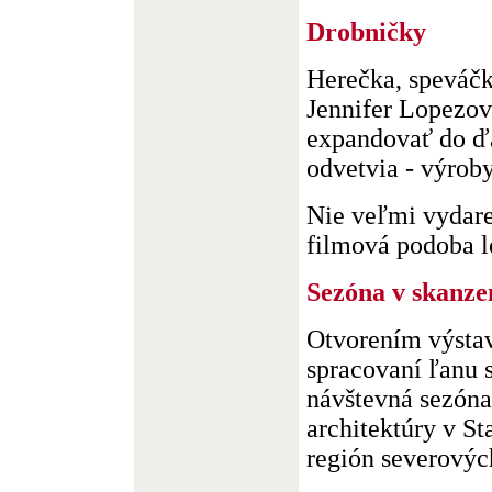
Drobničky
Herečka, speváč
Jennifer Lopezov
expandovať do ď
odvetvia - výrob
Nie veľmi vydar
filmová podoba le
Sezóna v skanze
Otvorením výstav
spracovaní ľanu s
návštevná sezóna
architektúry v St
región severových