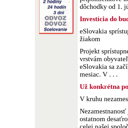
dôchodky od 1. jú
Investícia do bu
eSlovakia sprístu
žiakom
Projekt sprístupn
vrstvám obyvate
eSlovakia sa začí
mesiac. V . . .
Už konkrétna p
V kruhu nezames
Nezamestnanosť j
ostatnom desaťro
celej našej spolo