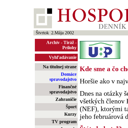
Štvrtok 2.Mája 2002
Archív
-
Tiráž
-
Prílohy
Vyhľadávanie
Na titulnej strane
Kde sme a čo ch
Domáce
spravodajstvo
Horšie ako v najv
Finančné
spravodajstvo
Dnes na otázky š
Zahraničie
všetkých členov
Šport
(NEF), ktorými t
Kurzy
jeho februárová d
TV program