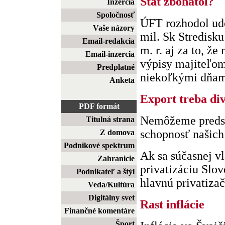
Štát zbohatol?
Inzercia
Spoločnosť
ÚFT rozhodol ude
Vaše názory
mil. Sk Stredisku
Email-redakcia
m. r. aj za to, ž
Email-inzercia
výpisy majiteľom
Predplatné
niekoľkými dňami
Anketa
Export treba di
PDF formát
Nemôžeme predsa
Titulná strana
schopnosť našich
Z domova
Podnikové spektrum
Ak sa súčasnej v
Zahranicie
privatizáciu Slov
Podnikateľ a štýl
hlavnú privatizač
Veda/Kultúra
Digitálny svet
Rast inflácie
Finančné komentáre
Šport