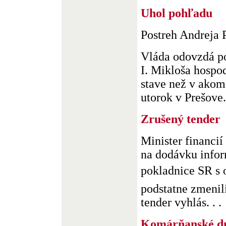
Uhol pohľadu
Postreh Andreja 
Vláda odovzdá p
I. Mikloša hospo
stave než v akom 
utorok v Prešove. 
Zrušený tender
Minister financií
na dodávku infor
pokladnice SR s 
podstatne zmenili
tender vyhlás. . .
Komárňanské d