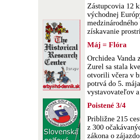
Zástupcovia 12 kr
východnej Európy
medzinárodného 
získavanie prostri
Máj = Flóra
Orchidea Vanda z
Zurel sa stala kv
otvorili včera v 
potrvá do 5. mája
vystavovateľov a 
Poistené 3/4
Približne 215 ce
z 300 očakávanýc
zákona o zájazdo