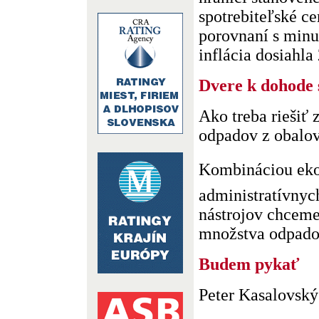
spotrebiteľské ce
porovnaní s min
inflácia dosiahla 
Dvere k dohode 
Ako treba riešiť 
odpadov z obalo
Kombináciou ek
administratívnyc
nástrojov chceme
množstva odpadov 
Budem pykať
Peter Kasalovský