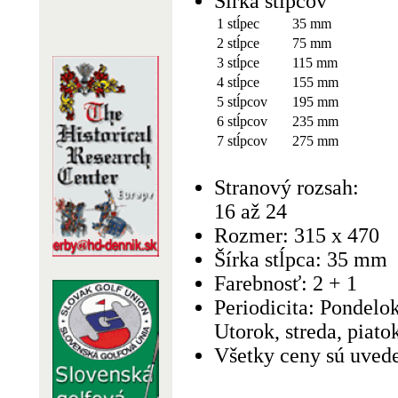
Šírka stĺpcov
1 stĺpec
35 mm
2 stĺpce
75 mm
3 stĺpce
115 mm
4 stĺpce
155 mm
5 stĺpcov
195 mm
6 stĺpcov
235 mm
7 stĺpcov
275 mm
Stranový rozsah:
16 až 24
Rozmer: 315 x 470
Šírka stĺpca: 35 mm
Farebnosť: 2 + 1
Periodicita: Pondelok
Utorok, streda, piatok
Všetky ceny sú uved