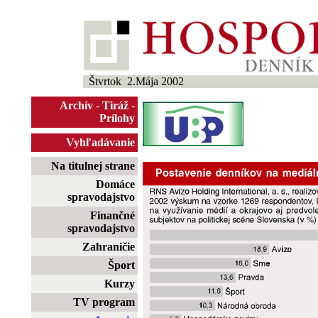
Štvrtok 2.Mája 2002
Archív
-
Tiráž
-
Prílohy
Vyhľadávanie
Na titulnej strane
Domáce
spravodajstvo
Finančné
spravodajstvo
Zahraničie
Šport
Kurzy
TV program