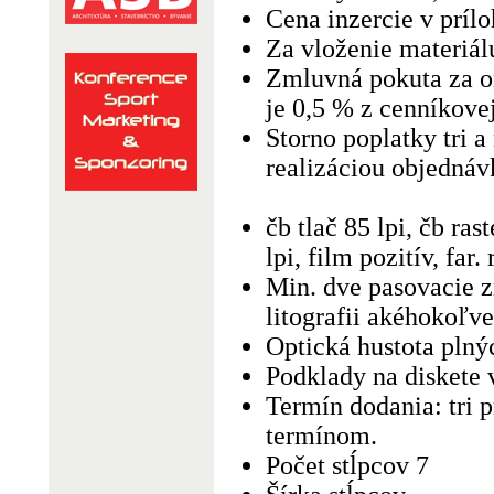
Cena inzercie v príl
Za vloženie materiálu
Zmluvná pokuta za o
je 0,5 % z cenníkovej
Storno poplatky tri 
realizáciou objednáv
čb tlač 85 lpi, čb ras
lpi, film pozitív, far
Min. dve pasovacie z
litografii akéhokoľv
Optická hustota plný
Podklady na diskete 
Termín dodania: tri 
termínom.
Počet stĺpcov 7