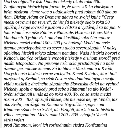
ktorí sa objavili v ústí Dunaja niekedy okolo roku 600.
Zaujímavým historickým javom je, že dnes vďaka rímskym a
iným pisárom vieme viac o udalostiach pred rokom 600 ako po
ňom. Biskup Adam av Bremens udáva vo svojej knihe "Cesty
medzi ostrovmi na severe", že Venéti niekedy okolo roku 50
opúšťajú svoje loviská v južnom Švédsku a vydávajú sa na juh. V
tom istom čase píše Pilnius v Naturalis Historia IV. xiv. 99 o
Vandaloch. Týchto však omylom klasifikuje ako Germánov.
Niekedy medzi rokmi 100 - 200 prichádzajú Venéti na naše
územie pravdepodobne zo severu alebo severozápadu. V našej
oficiálnej histórii takýto záznam nemáme. Naša história hovorí o
Keltoch, ktorých osídlenie vrcholí niekedy v druhom storočí pred
naším letopočtom. Na prelome tisícročia prichádzajú na naše
územie germánske kmene. Sú to hlavne Markomani a Kvádi,
ktorých naša história verne zachytila. Kmeň Kvádov, ktorí boli
nazývaní aj Svébmi, sa však časom stal dominantným a svoju
vládu rozšíril z dnešného západného Slovenska ďalej na východ.
Niekedy spolu a niekedy proti sebe s Rimanmi sa títo Kvádi -
Svébi zdržiavali u nás až do roku 400. To, čo sa stalo medzi
rokmi 200 - 400, opisujú rímske, ale nie naše dejiny. Venéti, tak
ako Svébi, narážajú na Rimanov. Najväčším spojencom
Rimanov však nie sú Svébi, ale Vizigóti, ktorých naša história
vôbec nespomína. Medzi rokmi 200 - 335 vybojujú Venéti
sériu vojen
proti Rimanom, ktorí ich rozhodnutím cisára Konštantína