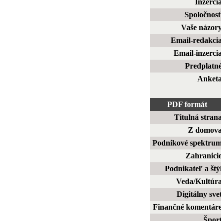
Inzerci
Spoločnos
Vaše názor
Email-redakci
Email-inzerci
Predplatn
Anket
PDF formát
Titulná stran
Z domov
Podnikové spektru
Zahranici
Podnikateľ a štý
Veda/Kultúr
Digitálny sve
Finančné komentár
Špor