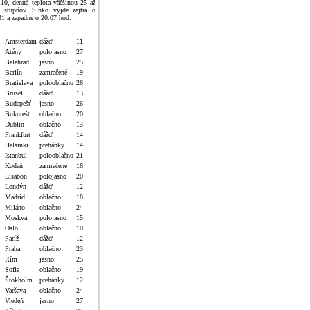
 10, denná teplota väčšinou 25 až
 stupňov. Slnko vyjde zajtra o
31 a zapadne o 20.07 hod.
Amsterdam
dážď
11
Atény
polojasno
27
Belehrad
jasno
25
Berlín
zamračené
19
Bratislava
polooblačno
26
Brusel
dážď
13
Budapešť
jasno
26
Bukurešť
oblačno
20
Dublin
oblačno
13
Frankfurt
dážď
14
Helsinki
prehánky
14
Istanbul
polooblačno
21
Kodaň
zamračené
16
Lisabon
polojasno
20
Londýn
dážď
12
Madrid
oblačno
18
Miláno
oblačno
24
Moskva
polojasno
15
Oslo
oblačno
10
Paríž
dážď
12
Praha
oblačno
23
Rím
jasno
25
Sofia
oblačno
19
Štokholm
prehánky
12
Varšava
oblačno
24
Viedeň
jasno
27