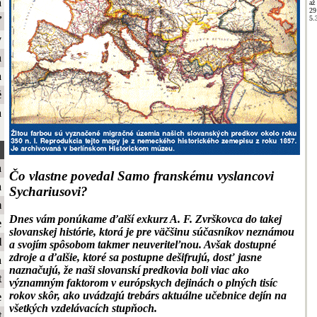
a
až
29
5.
ť
y
a
a
é
a
a
Čo vlastne povedal Samo franskému vyslancovi
a
Sychariusovi?
m
Dnes vám ponúkame ďalší exkurz A. F. Zvrškovca do takej
e
slovanskej histórie, ktorá je pre väčšinu súčasníkov neznámou
l
a svojím spôsobom takmer neuveriteľnou. Avšak dostupné
zdroje a ďalšie, ktoré sa postupne dešifrujú, dosť jasne
a
naznačujú, že naši slovanskí predkovia boli viac ako
t
významným faktorom v európskych dejinách o plných tisíc
rokov skôr, ako uvádzajú trebárs aktuálne učebnice dejín na
e
všetkých vzdelávacích stupňoch.
t