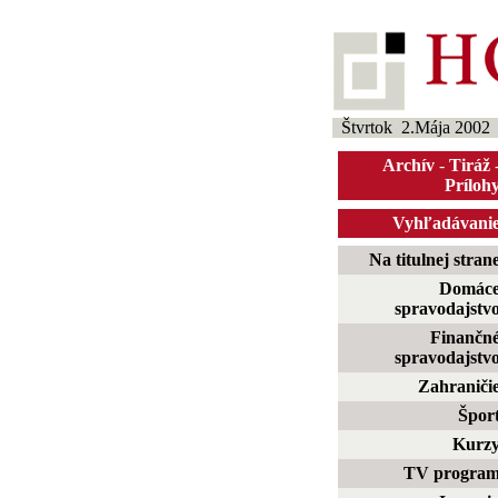
Štvrtok 2.Mája 2002
Archív
-
Tiráž
Príloh
Vyhľadávani
Na titulnej stran
Domác
spravodajstv
Finančn
spravodajstv
Zahraniči
Špor
Kurz
TV progra