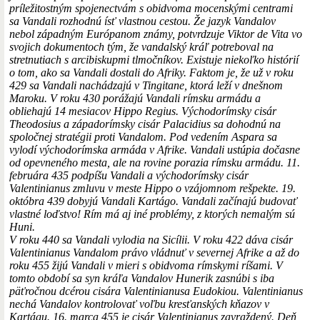
príležitostným spojenectvám s obidvoma mocenskými centrami
sa Vandali rozhodnú ísť vlastnou cestou. Že jazyk Vandalov
nebol západným Európanom známy, potvrdzuje Viktor de Vita vo
svojich dokumentoch tým, že vandalský kráľ potreboval na
stretnutiach s arcibiskupmi tlmočníkov. Existuje niekoľko histórií
o tom, ako sa Vandali dostali do Afriky. Faktom je, že už v roku
429 sa Vandali nachádzajú v Tingitane, ktorá leží v dnešnom
Maroku. V roku 430 porážajú Vandali rímsku armádu a
obliehajú 14 mesiacov Hippo Regius. Východorímsky cisár
Theodosius a západorímsky cisár Palacidius sa dohodnú na
spoločnej stratégii proti Vandalom. Pod vedením Aspara sa
vylodí východorímska armáda v Afrike. Vandali ustúpia dočasne
od opevneného mesta, ale na rovine porazia rímsku armádu. 11.
februára 435 podpíšu Vandali a východorímsky cisár
Valentinianus zmluvu v meste Hippo o vzájomnom rešpekte. 19.
októbra 439 dobyjú Vandali Kartágo. Vandali začínajú budovať
vlastné loďstvo! Rím má aj iné problémy, z ktorých nemalým sú
Huni.
V roku 440 sa Vandali vylodia na Sicílii. V roku 422 dáva cisár
Valentinianus Vandalom právo vládnuť v severnej Afrike a až do
roku 455 žijú Vandali v mieri s obidvoma rímskymi ríšami. V
tomto období sa syn kráľa Vandalov Hunerik zasnúbi s iba
päťročnou dcérou cisára Valentinianusa Eudokiou. Valentinianus
nechá Vandalov kontrolovať voľbu kresťanských kňazov v
Kartágu. 16. marca 455 je cisár Valentinianus zavraždený. Deň