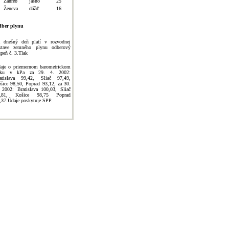
Záhreb
jasno
25
Ženeva
dážď
16
ber plynu
 dnešný deň platí v rozvodnej
stave zemného plynu odberový
upeň č. 3.Tlak
aje o priemernom barometrickom
laku v kPa za 29. 4. 2002:
atislava 99,42, Sliač 97,49,
šice 98,50, Poprad 93,12, za 30.
 2002: Bratislava 100,03, Sliač
7,81, Košice 98,75 Poprad
,37.Údaje poskytuje SPP.