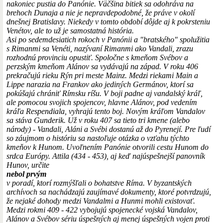
nakoniec pustia do Panónie. Väčšina bitiek sa odohráva na
brehoch Dunaja a nie je nepravdepodobné, že práve v okolí
dnešnej Bratislavy. Niekedy v tomto období dôjde aj k pokrsteniu
Venétov, ale to už je samostatná história.
Asi po sedemdesiatich rokoch v Panónii a "bratského" spolužitia
s Rimanmi sa Venéti, nazývaní Rimanmi ako Vandali, zrazu
rozhodnú provinciu opustiť. Spoločne s kmeňom Svébov a
perzským kmeňom Alánov sa vydávajú na západ. V roku 406
prekračujú rieku Rýn pri meste Mainz. Medzi riekami Main a
Lippe narazia na Frankov ako jediných Germánov, ktorí sa
pokúšajú chrániť Rímsku ríšu. V boji padne aj vandalský kráľ,
ale pomocou svojich spojencov, hlavne Alánov, pod vedením
kráľa Respendiala, vyhrajú tento boj. Novým kráľom Vandalov
sa stáva Gunderik. Už v roku 407 sa tieto tri kmene (alebo
národy) - Vandali, Aláni a Svébi dostanú až do Pyrenejí. Pre ľudí
so záujmom o históriu sa nastoľuje otázka o vzťahu týchto
kmeňov k Hunom. Uvoľnením Panónie otvorili cestu Hunom do
srdca Európy. Attila (434 - 453), aj keď najúspešnejší panovník
Hunov, určite
nebol prvým
v poradí, ktorí rozmýšľali o bohatstve Ríma. V byzantských
archívoch sa nachádzajú zaujímavé dokumenty, ktoré potvrdzujú,
že nejaké dohody medzi Vandalmi a Hunmi mohli existovať.
Medzi rokmi 409 - 422 vybojujú spojenecké vojská Vandalov,
Alánov a Svébov sériu úspešných aj menej úspešných vojen proti