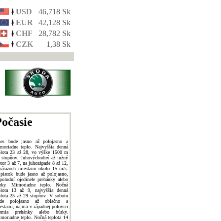
USD
46,718 Sk
EUR
42,128 Sk
CHF
28,782 Sk
CZK
1,38 Sk
očasie
es bude jasno až polojasno a
moriadne teplo. Najvyššia denná
plota 23 až 28, vo výške 1500 m
 stupňov. Juhovýchodný až južný
etor 3 až 7, na juhozápade 8 až 12,
nárazoch miestami okolo 15 m/s.
piatok bude jasno až polojasno,
poludní ojedinele prehánky alebo
rky. Mimoriadne teplo. Nočná
plota 13 až 9, najvyššia denná
plota 25 až 29 stupňov. V sobotu
ude polojasno až oblačno a
estami, najmä v západnej polovici
emia prehánky alebo búrky.
moriadne teplo. Nočná teplota 14