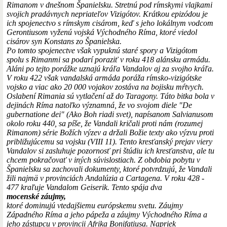
Rimanom v dnešnom Španielsku. Stretnú pod rímskymi vlajkami
svojich pradávnych nepriateľov Vizigótov. Krátkou epizódou je
ich spojenectvo s rímskym cisárom, keď s jeho lokálnym vodcom
Gerontiusom vyženú vojská Východného Ríma, ktoré viedol
cisárov syn Konstans zo Španielska.
Po tomto spojenectve však vypuknú staré spory a Vizigótom
spolu s Rimanmi sa podarí poraziť v roku 418 alánsku armádu.
Aláni po tejto porážke uznajú kráľa Vandalov aj za svojho kráľa.
V roku 422 však vandalská armáda poráža rímsko-vizigótske
vojsko a viac ako 20 000 vojakov zostáva na bojisku mŕtvych.
Oslabení Rimania sú vytlačení až do Taragony. Táto bitka bola v
dejinách Ríma natoľko významná, že vo svojom diele "De
gubernatione dei" (Ako Boh riadi svet), napísanom Salvianusom
okolo roku 440, sa píše, že Vandali kričali proti nám (rozumej
Rimanom) série Božích výzev a držali Božie texty ako výzvu proti
približujúcemu sa vojsku (VIII 11). Tento kresťanský prejav viery
Vandalov si zasluhuje pozornosť pri štúdiu ich kresťanstva, ale tu
chcem pokračovať v iných súvislostiach. Z obdobia pobytu v
Španielsku sa zachovali dokumenty, ktoré potvrdzujú, že Vandali
žili najmä v provinciách Andalúzia a Cartagena. V roku 428 -
477 kraľuje Vandalom Geiserik. Tento spája dva
mocenské záujmy,
ktoré dominujú vtedajšiemu európskemu svetu. Záujmy
Západného Ríma a jeho pápeža a záujmy Východného Ríma a
jeho zástupcu v provincii Afrika Bonifatiusa. Napriek