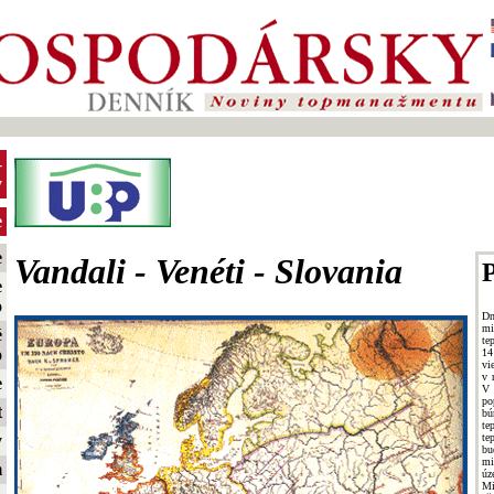
-
y
e
e
Vandali - Venéti - Slovania
P
e
o
Dn
mi
é
te
o
14
vi
v 
e
V 
po
t
bú
te
te
y
b
mi
m
úz
Mi