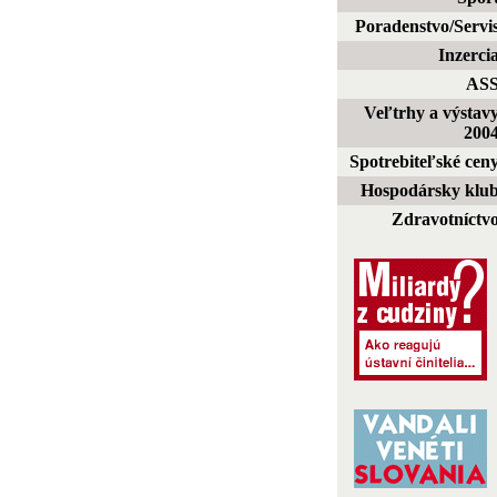
Poradenstvo/Servi
Inzerci
AS
Veľtrhy a výstav
200
Spotrebiteľské cen
Hospodársky klu
Zdravotníctv