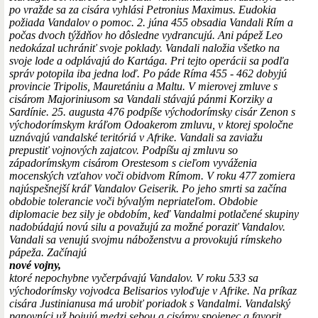
po vražde sa za cisára vyhlási Petronius Maximus. Eudokia
požiada Vandalov o pomoc. 2. júna 455 obsadia Vandali Rím a
počas dvoch týždňov ho dôsledne vydrancujú. Ani pápež Leo
nedokázal uchrániť svoje poklady. Vandali naložia všetko na
svoje lode a odplávajú do Kartága. Pri tejto operácii sa podľa
správ potopila iba jedna loď. Po páde Ríma 455 - 462 dobyjú
provincie Tripolis, Mauretániu a Maltu. V mierovej zmluve s
cisárom Majoriniusom sa Vandali stávajú pánmi Korziky a
Sardínie. 25. augusta 476 podpíše východorímsky cisár Zenon s
východorímskym kráľom Odoakerom zmluvu, v ktorej spoločne
uznávajú vandalské teritóriá v Afrike. Vandali sa zaviažu
prepustiť vojnových zajatcov. Podpíšu aj zmluvu so
západorímskym cisárom Orestesom s cieľom vyváženia
mocenských vzťahov voči obidvom Rímom. V roku 477 zomiera
najúspešnejší kráľ Vandalov Geiserik. Po jeho smrti sa začína
obdobie tolerancie voči bývalým nepriateľom. Obdobie
diplomacie bez sily je obdobím, keď Vandalmi potlačené skupiny
nadobúdajú novú silu a považujú za možné poraziť Vandalov.
Vandali sa venujú svojmu náboženstvu a provokujú rímskeho
pápeža. Začínajú
nové vojny,
ktoré nepochybne vyčerpávajú Vandalov. V roku 533 sa
východorímsky vojvodca Belisarios vyloďuje v Afrike. Na príkaz
cisára Justinianusa má urobiť poriadok s Vandalmi. Vandalský
panovníci už bojujú medzi sebou a cisárov spojenec a favorit