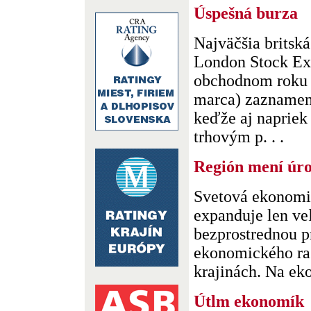
Úspešná burza
Najväčšia britsk
London Stock Ex
obchodnom roku 
marca) zaznamen
keďže aj naprie
trhovým p. . .
Región mení úr
Svetová ekonomi
expanduje len v
bezprostrednou p
ekonomického ras
krajinách. Na eko
Útlm ekonomík