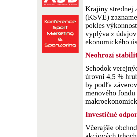
Krajiny strednej
(KSVE) zaznamen
pokles výkonnost
vyplýva z údajo
ekonomického úst
Neohrozí stabili
Schodok verejnýc
úrovni 4,5 % hr
by podľa závero
menového fondu
makroekonomickú s
Investičné odpo
Včerajšie obchod
akciových trhoch