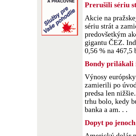
Prerušili sériu s
Akcie na pražskej
sériu strát a zami
predovšetkým ak
gigantu ČEZ. Ind
0,56 % na 467,5 b
Bondy prilákali 
Výnosy európsky
zamierili po úvo
predsa len nižši
trhu bolo, kedy 
banka a am. . .
Dopyt po jenoch
Americký dolár po