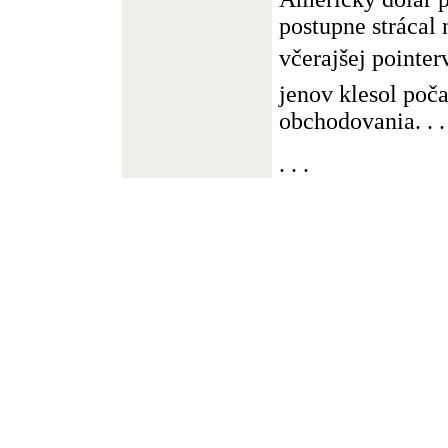
postupne strácal n
včerajšej pointe
jenov klesol poč
obchodovania. . .
. . .