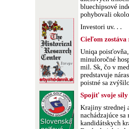
bluechipsové ind
pohybovali okolo
Investori uv. . .
Cieľom zostáva 
Uniqa poisťovňa, 
minuloročné hosp
mil. Sk, čo v me
predstavuje náras
poistné sa zvýšilo
Spojiť svoje sily
Krajiny strednej
nachádzajúce sa
kandidátskych kr