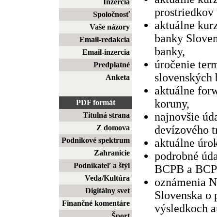
Inzercia
prostriedkov
Spoločnosť
aktuálne kur
Vaše názory
banky Sloven
Email-redakcia
banky,
Email-inzercia
úročenie ter
Predplatné
slovenských 
Anketa
aktuálne for
koruny,
PDF formát
najnovšie úd
Titulná strana
Z domova
devízového t
Podnikové spektrum
aktuálne úr
Zahranicie
podrobné úda
Podnikateľ a štýl
BCPB a BCP
Veda/Kultúra
oznámenia N
Digitálny svet
Slovenska o
Finančné komentáre
výsledkoch a
Šport