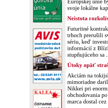
Európskej únie by
svoje lokálne kapi
Neistota rozkolí
Futuritné kontra
trhoch prerušili 
sériu, keď inves
informácií z Blí
stupňujúceho sa . 
Útoky opäť str
Akciám na tokijs
mimoriadne daril
Nikkei pri enorm
obchodovania po 
marca dostal cez 