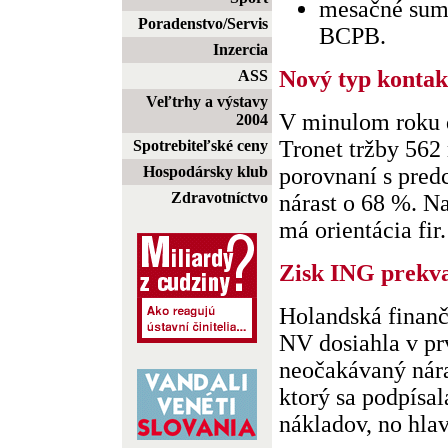
mesačné sum
Poradenstvo/Servis
BCPB.
Inzercia
Nový typ kontak
ASS
Veľtrhy a výstavy
V minulom roku 
2004
Tronet tržby 562 
Spotrebiteľské ceny
Hospodársky klub
porovnaní s pre
Zdravotníctvo
nárast o 68 %. N
má orientácia fir. 
Zisk ING prekva
Holandská finan
NV dosiahla v pr
neočakávaný nára
ktorý sa podpísa
nákladov, no hlavn