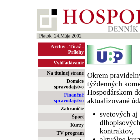
Piatok 24.Mája 2002
Archív
-
Tiráž
-
Prílohy
Vyhľadávanie
Na titulnej strane
Okrem pravideln
Domáce
týždenných komen
spravodajstvo
Hospodárskom d
Finančné
aktualizované úda
spravodajstvo
Zahraničie
svetových aj
Šport
dlhopisových
Kurzy
kontraktov,
TV program
aktuálne kur