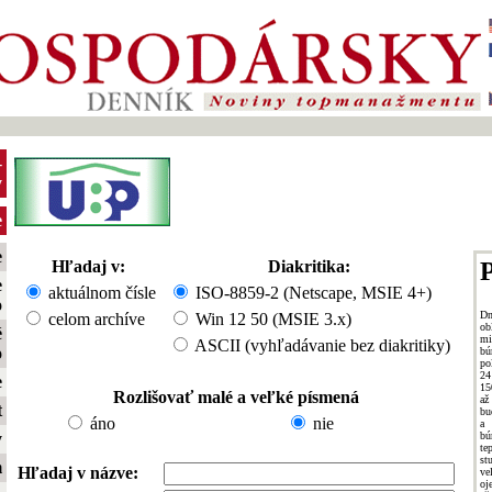
-
y
e
e
Hľadaj v:
Diakritika:
P
e
aktuálnom čísle
ISO-8859-2 (Netscape, MSIE 4+)
o
Dn
celom archíve
Win 12 50 (MSIE 3.x)
ob
é
mi
ASCII (vyhľadávanie bez diakritiky)
o
b
po
24
e
15
Rozlišovať malé a veľké písmená
až
t
bu
áno
nie
a 
bú
y
te
st
m
Hľadaj v názve:
ve
oj