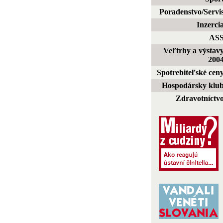
Poradenstvo/Servi
Inzerci
AS
Veľtrhy a výstav
200
Spotrebiteľské cen
Hospodársky klu
Zdravotníctv