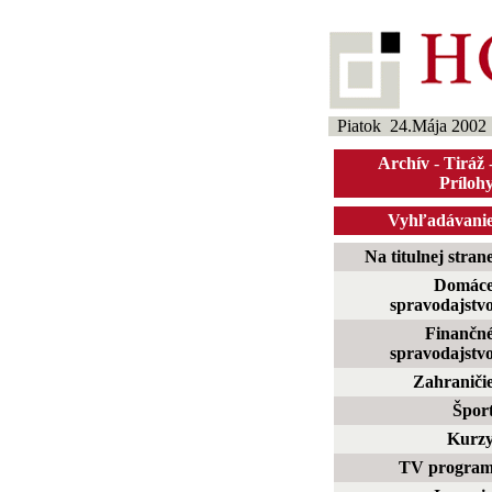
Piatok 24.Mája 2002
Archív
-
Tiráž
Príloh
Vyhľadávani
Na titulnej stran
Domác
spravodajstv
Finančn
spravodajstv
Zahraniči
Špor
Kurz
TV progra