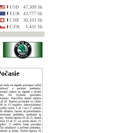
USD
47,309 Sk
EUR
43,777 Sk
CHF
30,103 Sk
CZK
1,431 Sk
očasie
es bude od západu postupne veľká
lačnosť a početné prehánky,
estami najmä na západe a severe
úrky. Na východe spočiatku
lojasno. Najvyššia denná teplota
 až 28. Teplota na horách vo výške
00 m 15 stupňov. Juhovýchodný
 južný vietor 3 až 7 m/s.V sobotu
de oblačno, časom až polooblačno
miestami prehánky, ojedinele aj
rky. Nočná teplota 16 až 12, denná
plota 23 až 27, na severe okolo 21
upňov. V nedeľu bude prevažne
ľká oblačnosť a početné prehánky,
edinele aj búrky. Nočná teplota 16