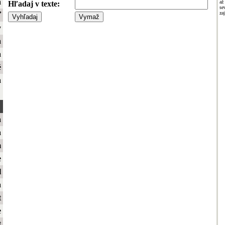
a
až
Hľadaj v texte:
se
za
ť
y
a
a
é
a
a
a
m
e
l
a
t
e
t