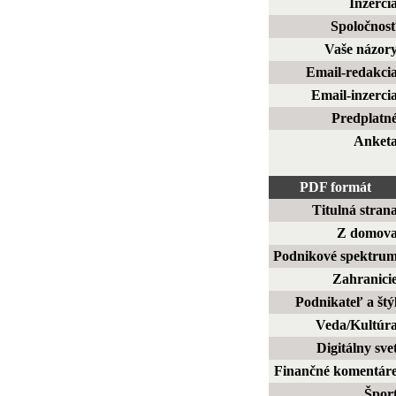
Inzerci
Spoločnos
Vaše názor
Email-redakci
Email-inzerci
Predplatn
Anket
PDF formát
Titulná stran
Z domov
Podnikové spektru
Zahranici
Podnikateľ a štý
Veda/Kultúr
Digitálny sve
Finančné komentár
Špor