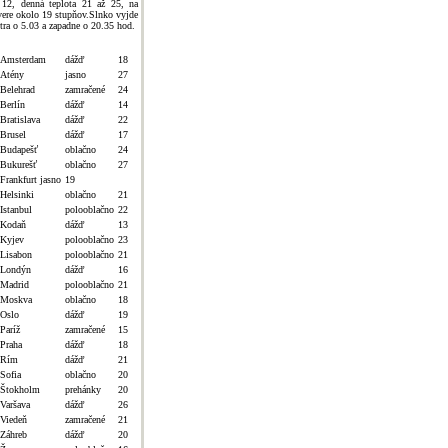
 12, denná teplota 21 až 25, na
vere okolo 19 stupňov.Slnko vyjde
jtra o 5.03 a zapadne o 20.35 hod.
Amsterdam
dážď
18
Atény
jasno
27
Belehrad
zamračené
24
Berlín
dážď
14
Bratislava
dážď
22
Brusel
dážď
17
Budapešť
oblačno
24
Bukurešť
oblačno
27
Frankfurt jasno
19
Helsinki
oblačno
21
Istanbul
polooblačno
22
Kodaň
dážď
13
Kyjev
polooblačno
23
Lisabon
polooblačno
21
Londýn
dážď
16
Madrid
polooblačno
21
Moskva
oblačno
18
Oslo
dážď
19
Paríž
zamračené
15
Praha
dážď
18
Rím
dážď
21
Sofia
oblačno
20
Štokholm
prehánky
20
Varšava
dážď
26
Viedeň
zamračené
21
Záhreb
dážď
20