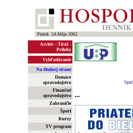
Piatok 24.Mája 2002
Archív
-
Tiráž
-
Prílohy
Vyhľadávanie
Na titulnej strane
Domáce
Spa
spravodajstvo
Finančné
...
spravodajstvo
Zahraničie
Šport
Kurzy
TV program