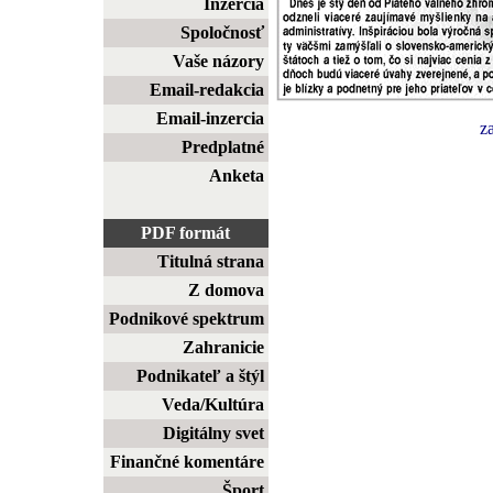
Inzercia
Spoločnosť
Vaše názory
Email-redakcia
Email-inzercia
z
Predplatné
Anketa
PDF formát
Titulná strana
Z domova
Podnikové spektrum
Zahranicie
Podnikateľ a štýl
Veda/Kultúra
Digitálny svet
Finančné komentáre
Šport