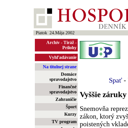
Piatok 24.Mája 2002
Archív
-
Tiráž
-
Prílohy
Vyhľadávanie
Na titulnej strane
Domáce
Spať
-
spravodajstvo
Finančné
spravodajstvo
Vyššie záruky
Zahraničie
Šport
Snemovňa reprez
Kurzy
zákon, ktorý zvy
TV program
poistených vkla