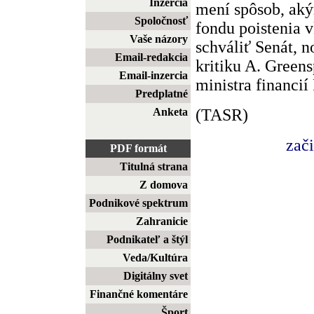
Inzercia
mení spôsob, aký
Spoločnosť
fondu poistenia 
Vaše názory
schváliť Senát, no
Email-redakcia
kritiku A. Green
Email-inzercia
ministra financií 
Predplatné
(TASR)
Anketa
zač
PDF formát
Titulná strana
Z domova
Podnikové spektrum
Zahranicie
Podnikateľ a štýl
Veda/Kultúra
Digitálny svet
Finančné komentáre
Šport