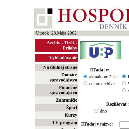
Utorok 28.Mája 2002
Archív
-
Tiráž
-
Prílohy
Vyhľadávanie
Na titulnej strane
Hľadaj v:
Domáce
aktuálnom čísle
I
spravodajstvo
celom archíve
W
Finančné
A
spravodajstvo
Zahraničie
Rozlišovať
Šport
áno
Kurzy
TV program
Hľadaj v názve: