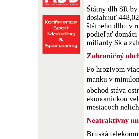
Štátny dlh SR by
dosiahnuť 448,02
štátneho dlhu v 
podieľať domáci
miliardy Sk a zah
Zahraničný obc
Po hrozivom via
manku v minulo
obchod stáva ost
ekonomickou vel
mesiacoch nelicho
Neatraktívny 
Britská telekom