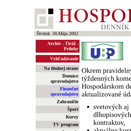
Štvrtok 30.Mája 2002
Archív
-
Tiráž
-
Prílohy
Vyhľadávanie
Na titulnej strane
Okrem pravideln
Domáce
týždenných komen
spravodajstvo
Hospodárskom d
Finančné
aktualizované úda
spravodajstvo
Zahraničie
svetových aj
Šport
dlhopisových
Kurzy
kontraktov,
TV program
aktuálne kur