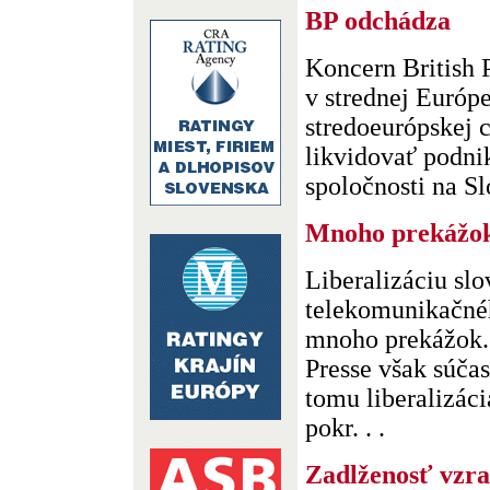
BP odchádza
Koncern British
v strednej Európe
stredoeurópskej 
likvidovať podnik
spoločnosti na Slo
Mnoho prekážo
Liberalizáciu sl
telekomunikačnéh
mnoho prekážok.
Presse však súča
tomu liberalizáci
pokr. . .
Zadlženosť vzra