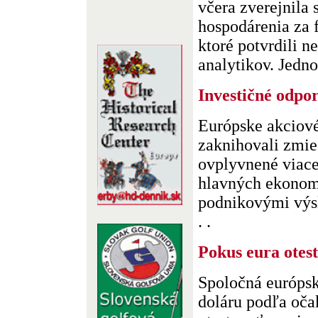
včera zverejnila 
hospodárenia za 
ktoré potvrdili n
analytikov. Jednot
Investičné odpo
Európske akciové
zaknihovali zmie
ovplyvnené viac
hlavných ekonomí
podnikovými výs
. .
Pokus eura ote
Spoločná európsk
doláru podľa oča