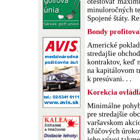
otestovať maxim
minuloročných te
Spojené štáty. Rez
Bondy profitoval
Americké pokladn
stredajšie obcho
kontraktov, keď 
na kapitálovom t
k presúvani. . .
Korekcia ovlád
Minimálne pohyby
pre stredajšie o
varšavskom akci
kľúčových úroko
jeho vývoj takmer