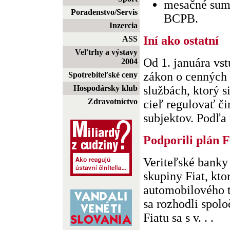
mesačné sum
Poradenstvo/Servis
BCPB.
Inzercia
Iní ako ostatní
ASS
Veľtrhy a výstavy
Od 1. januára vst
2004
zákon o cenných 
Spotrebiteľské ceny
Hospodársky klub
službách, ktorý s
Zdravotníctvo
cieľ regulovať č
subjektov. Podľa t
Podporili plán F
Veriteľské banky 
skupiny Fiat, kto
automobilového t
sa rozhodli spol
Fiatu sa s v. . .