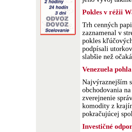
Pokles v réžii W
Trh cenných papi
zaznamenal v st
pokles kľúčových
podpísali utorkov
slabšie než očakáv
Venezuela pohla
Najvýraznejším s
obchodovania na 
zverejnenie správ
komodity z krají
pokračujúcej spolo
Investičné odpo