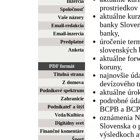
Inzercia
prostriedkov
Spoločnosť
aktuálne kur
Vaše názory
banky Sloven
Email-redakcia
banky,
Email-inzercia
úročenie ter
Predplatné
slovenských 
Anketa
aktuálne for
koruny,
PDF formát
najnovšie úd
Titulná strana
Z domova
devízového t
Podnikové spektrum
aktuálne úr
Zahranicie
podrobné úda
Podnikateľ a štýl
BCPB a BCP
Veda/Kultúra
oznámenia N
Digitálny svet
Slovenska o
Finančné komentáre
výsledkoch a
Šport