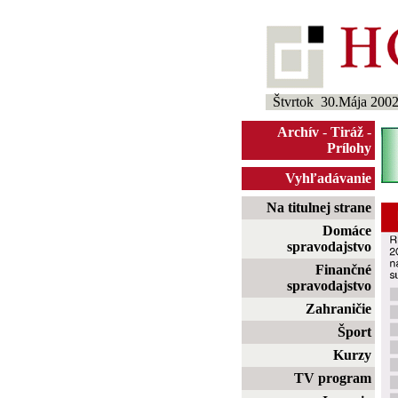
Štvrtok 30.Mája 200
Archív
-
Tiráž
-
Prílohy
Vyhľadávanie
Na titulnej strane
Domáce
spravodajstvo
Finančné
spravodajstvo
Zahraničie
Šport
Kurzy
TV program