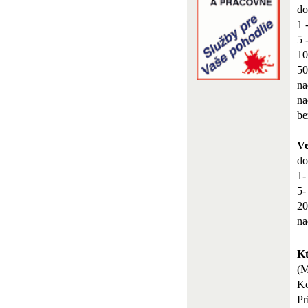
do
1 
5 
10
50
na
na
be
Ve
do
1-
5-
20
na
Kt
(
Ko
Pr