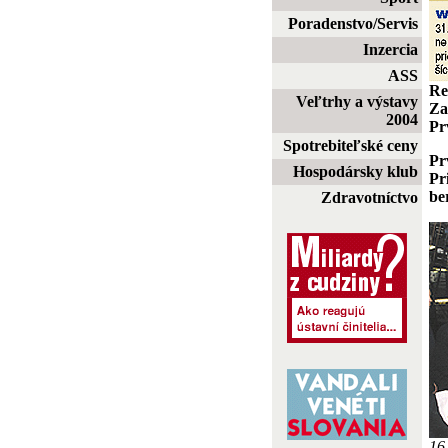
Poradenstvo/Servis
Inzercia
ASS
Re
Veľtrhy a výstavy
Za
2004
Pr
Spotrebiteľské ceny
Pr
Hospodársky klub
Pr
be
Zdravotníctvo
16