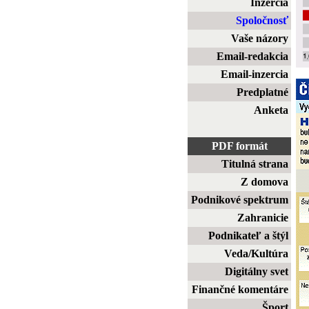
Inzercia
Spoločnosť
Vaše názory
Email-redakcia
Email-inzercia
Predplatné
Anketa
PDF formát
Titulná strana
Z domova
Podnikové spektrum
Zahranicie
Podnikateľ a štýl
Veda/Kultúra
Digitálny svet
Finančné komentáre
Šport