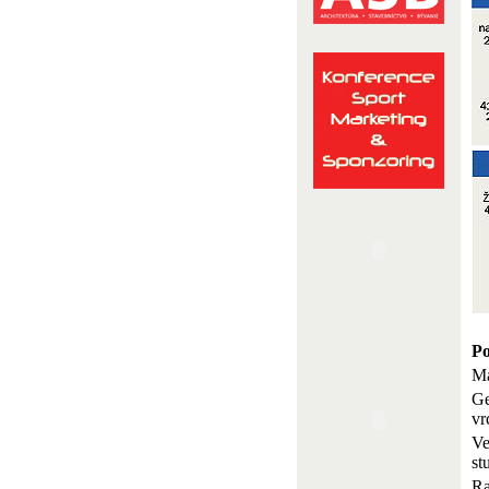
Po
Ma
Ge
vr
Ve
st
Ra