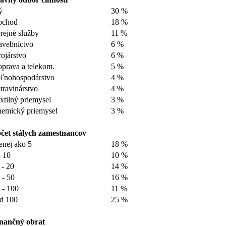
ý
30 %
bchod
18 %
rejné služby
11 %
avebníctvo
6 %
rojárstvo
6 %
prava a telekom.
5 %
ľnohospodárstvo
4 %
travinárstvo
4 %
xtilný priemysel
3 %
emický priemysel
3 %
čet stálych zamestnancov
nej ako 5
18 %
- 10
10 %
 - 20
14 %
 - 50
16 %
 - 100
11 %
d 100
25 %
nančný obrat