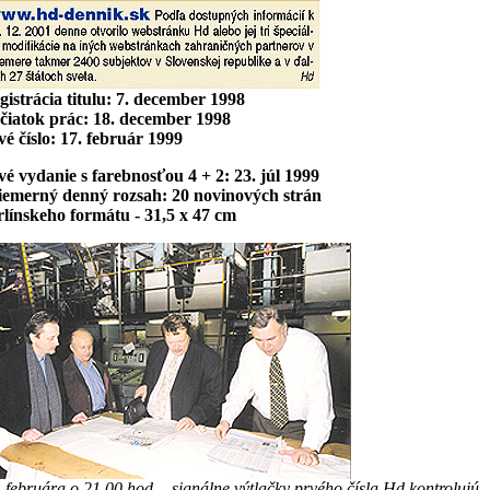
gistrácia titulu: 7. december 1998
čiatok prác: 18. december 1998
vé číslo: 17. február 1999
vé vydanie s farebnosťou 4 + 2: 23. júl 1999
iemerný denný rozsah: 20 novinových strán
rlínskeho formátu - 31,5 x 47 cm
. februára o 21.00 hod. - signálne výtlačky prvého čísla Hd kontrolujú