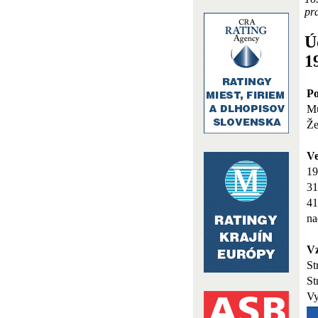
pra
Ú
1
Po
M
Že
V
19
31
41
na
Vz
St
St
Vy