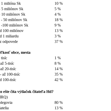
 1 milióna Sk
10 %
- 5 miliónov Sk
5 %
- 10 miliónov Sk
4 %
 - 50 miliónov Sk
18 %
 -100 miliónov Sk
9 %
d 100 miliónov
13 %
d 1 miliardu
3 %
z odpovede
37 %
ľkosť obce, mesta
 tisíc
1 %
 až 5-tisíc
8 %
 až 20-tisíc
14 %
- až 100-tisíc
35 %
d 100-tisíc
42 %
o ešte číta výtlačok čitateľa Hd?
MRQ)
legovia
80 %
iatelia
13 %