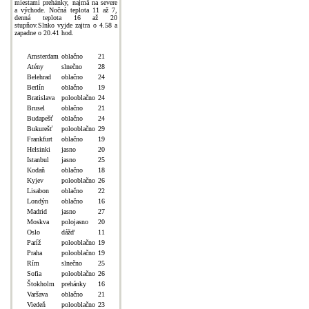
miestami prehánky, najmä na severe
a východe. Nočná teplota 11 až 7,
denná teplota 16 až 20
stupňov.Slnko vyjde zajtra o 4.58 a
zapadne o 20.41 hod.
Amsterdam
oblačno
21
Atény
slnečno
28
Belehrad
oblačno
24
Berlín
oblačno
19
Bratislava
polooblačno
24
Brusel
oblačno
21
Budapešť
oblačno
24
Bukurešť
polooblačno
29
Frankfurt
oblačno
19
Helsinki
jasno
20
Istanbul
jasno
25
Kodaň
oblačno
18
Kyjev
polooblačno
26
Lisabon
oblačno
22
Londýn
oblačno
16
Madrid
jasno
27
Moskva
polojasno
20
Oslo
dážď
11
Paríž
polooblačno
19
Praha
polooblačno
19
Rím
slnečno
25
Sofia
polooblačno
26
Štokholm
prehánky
16
Varšava
oblačno
21
Viedeň
polooblačno
23