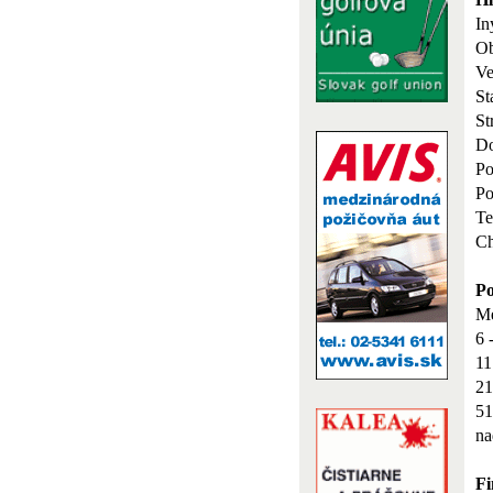
In
O
Ve
St
St
Do
Po
Po
Te
Ch
Po
Me
6 
11
21
51
na
Fi