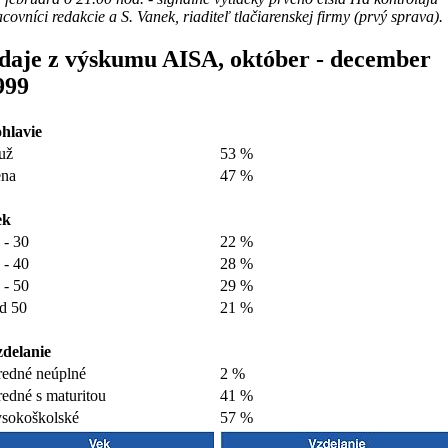
covníci redakcie a S. Vanek, riaditeľ tlačiarenskej firmy (prvý sprava).
daje z výskumu AISA, október - december
999
hlavie
už
53 %
na
47 %
ek
 - 30
22 %
 - 40
28 %
 - 50
29 %
d 50
21 %
delanie
redné neúplné
2 %
redné s maturitou
41 %
sokoškolské
57 %