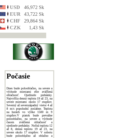
USD
46,972 Sk
EUR
43,722 Sk
CHF
29,864 Sk
CZK
1,43 Sk
Počasie
Dnes bude polooblačno, na severe a
východe miestami ešte zväčšená
oblačnosť. Ojedinele prehánky.
Najvyššia denná teplota 19 až 23, na
severe miestami okolo 17 stupňov.
Severný až severozápadný vietor 4 až
8 m/s popoludní zoslabne. Teplota
na horách vo výške 1500 m 9
stupňov.V piatok bude prevažne
polooblačno, na severe a východe
časom zväčšená oblačnosť a
ojedinele prehánky. Nočná teplota 12
až 8, denná teplota 19 až 23, na
severe okolo 17 stupňov. V sobotu
bude polooblačno až oblačno a