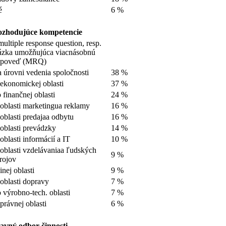
é
6 %
zhodujúce kompetencie
multiple response question, resp.
ázka umožňujúca viacnásobnú
dpoveď (MRQ)
 úrovni vedenia spoločnosti
38 %
ekonomickej oblasti
37 %
 finančnej oblasti
24 %
oblasti marketingua reklamy
16 %
oblasti predajaa odbytu
16 %
oblasti prevádzky
14 %
oblasti informácií a IT
10 %
oblasti vzdelávaniaa ľudských
9 %
rojov
inej oblasti
9 %
oblasti dopravy
7 %
 výrobno-tech. oblasti
7 %
právnej oblasti
6 %
avný odbor činnosti