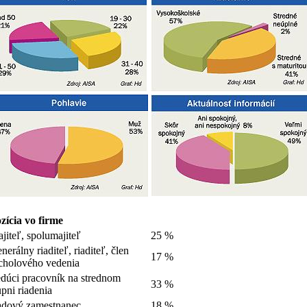
zícia vo firme
jiteľ, spolumajiteľ
25 %
nerálny riaditeľ, riaditeľ, člen
17 %
cholového vedenia
dúci pracovník na strednom
33 %
upni riadenia
dový zamestnanec
18 %