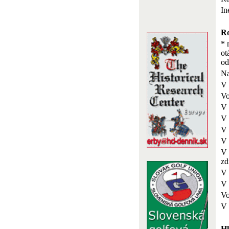
In
Ro
* 
ot
o
Na
V 
Vo
V 
V 
V 
V 
V 
zd
V 
V 
Vo
V 
Hl