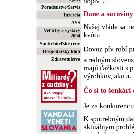
objav. . .
Poradenstvo/Servis
Dane a suroviny
Inzercia
ASS
Našej vláde sa n
Veľtrhy a výstavy
kvótu
2004
Spotrebiteľské ceny
Dovoz pív robí 
Hospodársky klub
stredným sloven
Zdravotníctvo
majú ťažkosti s 
výrobkov, ako a. .
Čo si to šenkári
Je za konkurenciu
K spotrebným da
aktuálnym probl