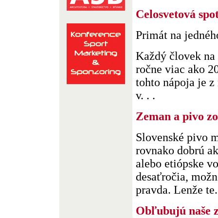
Celosvetová spot
Primát na jednéh
Každý človek na 
ročne viac ako 20
tohto nápoja je z
v. . .
Zeman a pivo z
Slovenské pivo m
rovnako dobrú ak
alebo etiópske v
desaťročia, možno
pravda. Lenže te. 
Obľubujú naše 