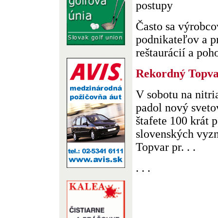
postupy
Často sa výrobcov
podnikateľov a 
reštaurácií a poho
Rekordný Topv
V sobotu na nit
padol nový svetov
štafete 100 krát 
slovenských vyz
Topvar pr. . .
. . .