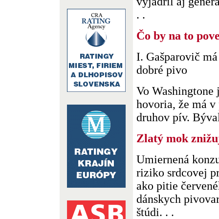
vyjadril aj generá
. .
Čo by na to pov
I. Gašparovič má
dobré pivo
Vo Washingtone j
hovoria, že má v
druhov pív. Býval
Zlatý mok znižuj
Umiernená konzu
riziko srdcovej p
ako pitie červené
dánskych pivovar
štúdi. . .