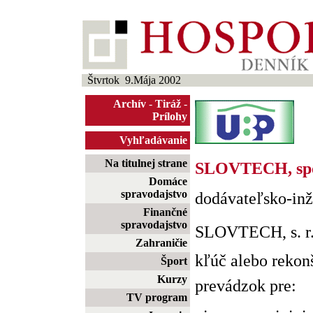
Štvrtok 9.Mája 2002
Archív
-
Tiráž
-
Prílohy
Vyhľadávanie
Na titulnej strane
SLOVTECH, spol.
Domáce
spravodajstvo
dodávateľsko-inž
Finančné
spravodajstvo
SLOVTECH, s. r. 
Zahraničie
kľúč alebo rekon
Šport
Kurzy
prevádzok pre:
TV program