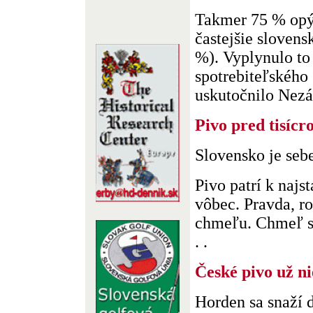
Takmer 75 % opý
častejšie slovens
%). Vyplynulo to
spotrebiteľského 
uskutočnilo Nezávi
Pivo pred tisícr
Slovensko je seb
Pivo patrí k naj
vôbec. Pravda, ro
chmeľu. Chmeľ s
. .
České pivo už nie
Horden sa snaží 