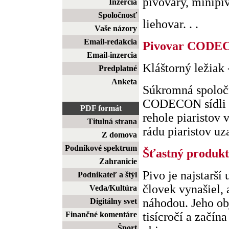
pivovary, minipi
Inzercia
Spoločnosť
liehovar. . .
Vaše názory
Email-redakcia
Pivovar CODE
Email-inzercia
Kláštorný ležiak
Predplatné
Anketa
Súkromná spoločn
CODECON sídli v 
PDF formát
rehole piaristov
Titulná strana
rádu piaristov uza
Z domova
Podnikové spektrum
Šťastný produk
Zahranicie
Pivo je najstarší
Podnikateľ a štýl
človek vynašiel,
Veda/Kultúra
náhodou. Jeho obj
Digitálny svet
Finančné komentáre
tisícročí a začín
Šport