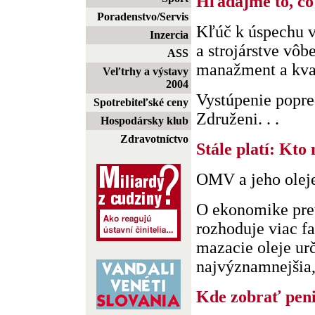
Hľadajme to, čo
Poradenstvo/Servis
Kľúč k úspechu 
Inzercia
a strojárstve vôb
ASS
manažment a kval
Veľtrhy a výstavy
2004
Vystúpenie popre
Spotrebiteľské ceny
Združeni. . .
Hospodársky klub
Zdravotníctvo
Stále platí: Kto 
OMV a jeho oleje
O ekonomike pre
rozhoduje viac f
mazacie oleje urč
najvýznamnejšia, a
Kde zobrať peni