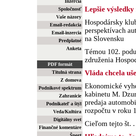
Inzercia
Lepšie výsledky 
Spoločnosť
Vaše názory
Hospodársky klub
Email-redakcia
perspektívach a
Email-inzercia
na Slovensku
Predplatné
Anketa
Témou 102. podu
združenia Hospodá
PDF formát
Vláda chcela uše
Titulná strana
Z domova
Ekonomické vyho
Podnikové spektrum
kabinetu M. Dzur
Zahranicie
predaja automobi
Podnikateľ a štýl
rozpočtu v roku 
Veda/Kultúra
Digitálny svet
Cieľom tejto št. . 
Finančné komentáre
Šport