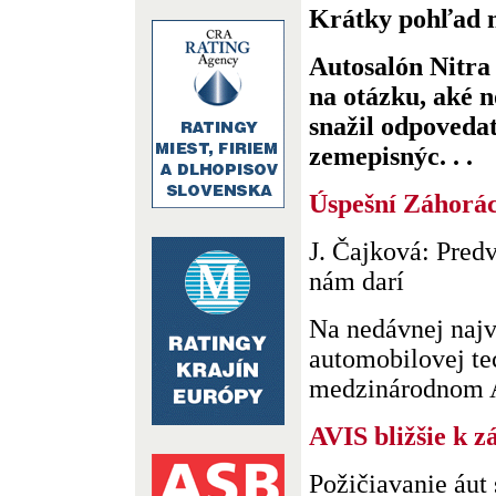
Krátky pohľad n
Autosalón Nitra
na otázku, aké n
snažil odpovedať
zemepisnýc. . .
Úspešní Záhoráci
J. Čajková: Predv
nám darí
Na nedávnej najv
automobilovej te
medzinárodnom Au
AVIS bližšie k 
Požičiavanie áut 