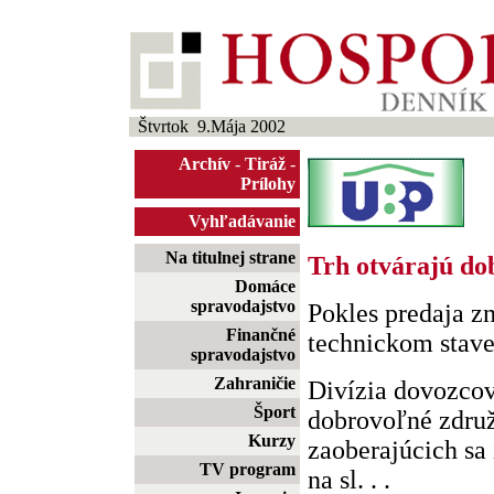
Štvrtok 9.Mája 2002
Archív
-
Tiráž
-
Prílohy
Vyhľadávanie
Na titulnej strane
Trh otvárajú do
Domáce
spravodajstvo
Pokles predaja z
Finančné
technickom stav
spravodajstvo
Zahraničie
Divízia dovozcov
Šport
dobrovoľné združ
Kurzy
zaoberajúcich s
TV program
na sl. . .