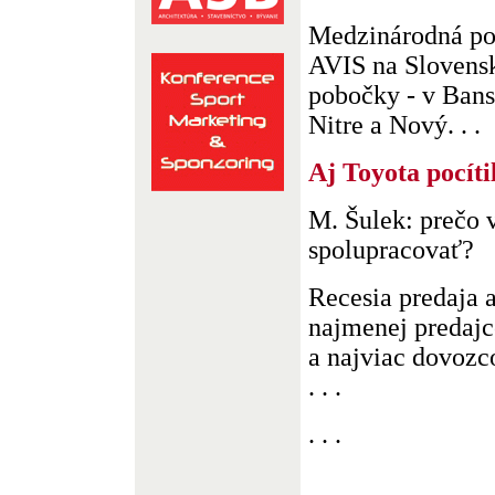
Medzinárodná po
AVIS na Slovensk
pobočky - v Bansk
Nitre a Nový. . .
Aj Toyota pocíti
M. Šulek: prečo 
spolupracovať?
Recesia predaja 
najmenej predaj
a najviac dovoz
. . .
. . .