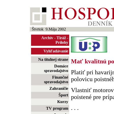
Štvrtok 9.Mája 2002
Archív
-
Tiráž
-
Prílohy
Vyhľadávanie
Na titulnej strane
Mať kvalitnú po
Domáce
spravodajstvo
Platiť pri havari
Finančné
polovicu poistné
spravodajstvo
Zahraničie
Vlastniť motorov
Šport
poistené pre prípa
Kurzy
. . .
TV program