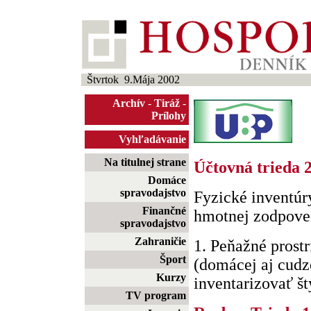
Štvrtok 9.Mája 2002
Archív
-
Tiráž
-
Prílohy
Vyhľadávanie
Na titulnej strane
Účtovná trieda 2
Domáce
spravodajstvo
Fyzické inventúr
Finančné
hmotnej zodpove
spravodajstvo
Zahraničie
1. Peňažné prostr
Šport
(domácej aj cudz
Kurzy
inventarizovať štyr
TV program