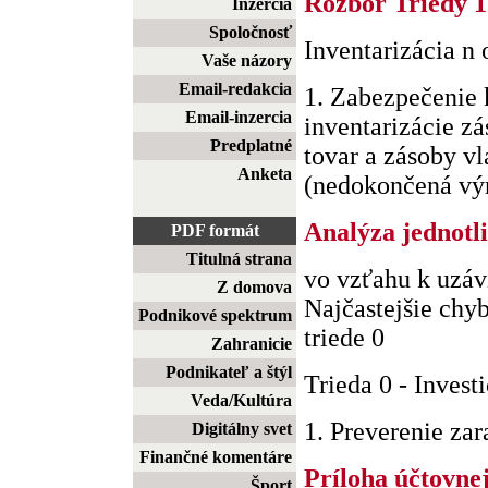
Rozbor Triedy 1
Inzercia
Spoločnosť
Inventarizácia n
Vaše názory
Email-redakcia
1. Zabezpečenie
Email-inzercia
inventarizácie zá
Predplatné
tovar a zásoby vl
Anketa
(nedokončená výro
Analýza jednotl
PDF formát
Titulná strana
vo vzťahu k uzá
Z domova
Najčastejšie chyb
Podnikové spektrum
triede 0
Zahranicie
Podnikateľ a štýl
Trieda 0 - Invest
Veda/Kultúra
1. Preverenie zara
Digitálny svet
Finančné komentáre
Príloha účtovne
Šport