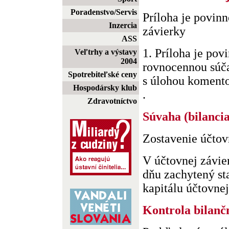
Poradenstvo/Servis
Príloha je povin
Inzercia
závierky
ASS
1. Príloha je pov
Veľtrhy a výstavy
2004
rovnocennou súča
Spotrebiteľské ceny
s úlohou komentov
Hospodársky klub
.
Zdravotníctvo
Súvaha (bilancia
Zostavenie účtov
V účtovnej závie
dňu zachytený st
kapitálu účtovnej
Kontrola bilanč