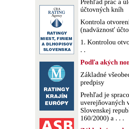
Prehľad prác a ú
účtovných kníh
Kontrola otvoren
(nadväznosť účto
1. Kontrolou otv
. .
Podľa akých no
Základné všeobe
predpisy
Prehľad je sprac
uverejňovaných 
Slovenskej republ
160/2000) a . . .