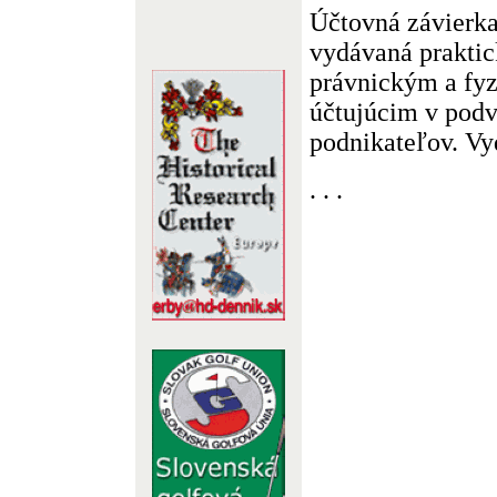
Účtovná závierka
vydávaná prakti
právnickým a fy
účtujúcim v podv
podnikateľov. Vyd
. . .