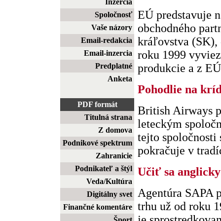
Inzercia
EÚ predstavuje 
Spoločnosť
obchodného part
Vaše názory
kráľovstva (SK), 
Email-redakcia
roku 1999 vyviez
Email-inzercia
Predplatné
produkcie a z EÚ p
Anketa
Pohodlie na krí
PDF formát
British Airways p
Titulná strana
leteckým spoločn
Z domova
tejto spoločnosti 
Podnikové spektrum
pokračuje v tradíc
Zahranicie
Podnikateľ a štýl
Učiť sa anglicky
Veda/Kultúra
Agentúra SAPA p
Digitálny svet
trhu už od roku 
Finančné komentáre
je sprostredkova
Šport