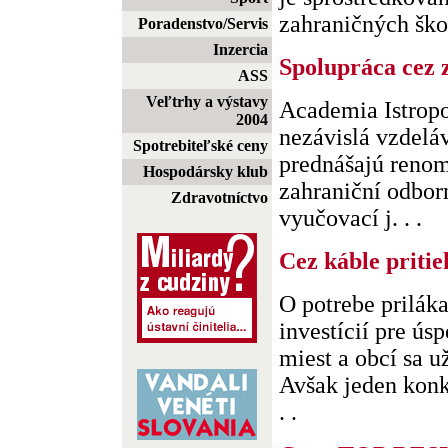
zahraničných škol
Poradenstvo/Servis
Inzercia
Spolupráca cez 
ASS
Veľtrhy a výstavy
Academia Istropo
2004
nezávislá vzdeláv
Spotrebiteľské ceny
prednášajú reno
Hospodársky klub
zahraniční odborn
Zdravotníctvo
vyučovací j. . .
Cez káble pritie
O potrebe prilák
investícií pre ús
miest a obcí sa u
Avšak jeden konk
. .