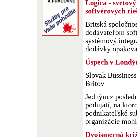
Logica - svetov
softvérových rie
Britská spoločno
dodávateľom soft
systémový integrá
dodávky opakovat
Úspech v Londý
Slovak Bussiness
Britov
Jedným z posled
podujatí, na kto
podnikateľské sub
organizácie mohli
Dvojsmerná kri