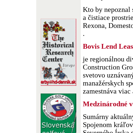
Kto by nepoznal
a čistiace prostr
Rexona, Domestos
.
Bovis Lend Leas
je regionálnou di
Construction Gro
svetovo uznávan
manažérskych spo
zamestnáva viac a
Medzinárodné ve
Sumárny aktuálny
Spojenom kráľovs
Severného Írska 