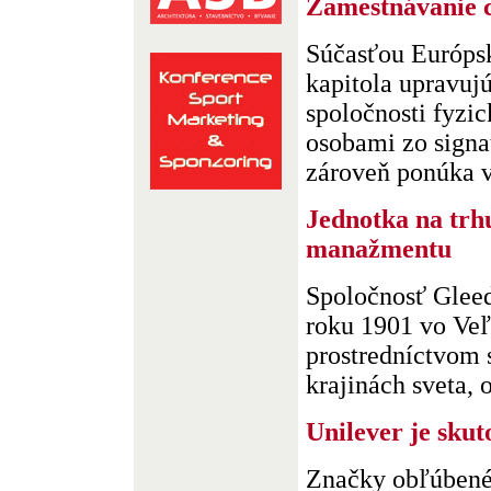
Zamestnávanie 
Súčasťou Európs
kapitola upravuj
spoločnosti fyzi
osobami zo signa
zároveň ponúka v 
Jednotka na trh
manažmentu
Spoločnosť Gleed
roku 1901 vo Veľk
prostredníctvom 
krajinách sveta, o
Unilever je skut
Značky obľúbené