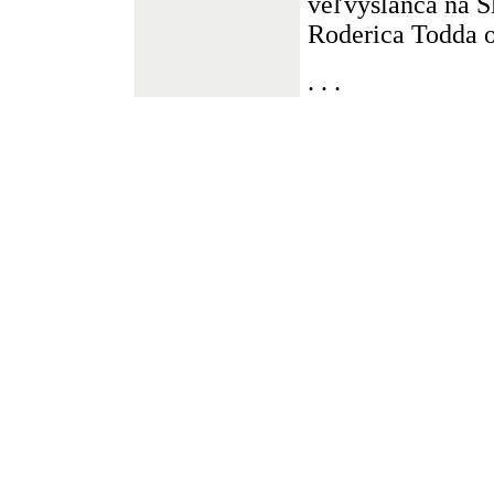
veľvyslanca na 
Roderica Todda od
. . .