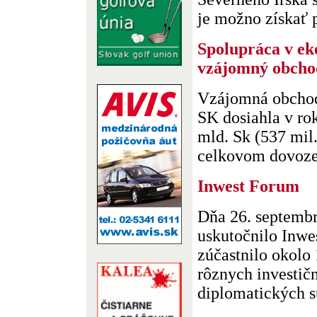
je možno získať p
Spolupráca v ek
vzájomný obcho
Vzájomná obcho
SK dosiahla v ro
mld. Sk (537 mil
celkovom dovoze 
Inwest Forum
Dňa 26. septemb
uskutočnilo Inwe
zúčastnilo okolo
rôznych investič
diplomatických su