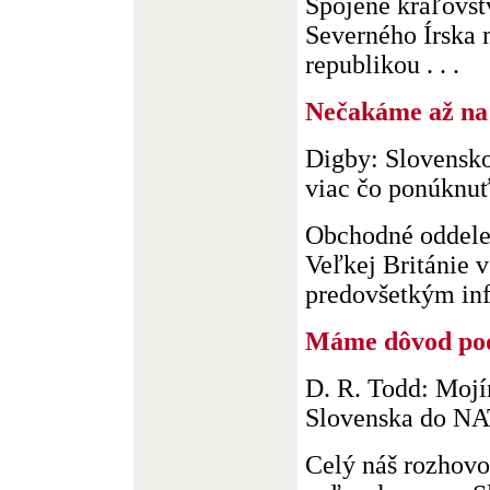
Spojené kráľovst
Severného Írska
republikou . . .
Nečakáme až na
Digby: Slovensk
viac čo ponúknu
Obchodné oddele
Veľkej Británie 
predovšetkým info
Máme dôvod po
D. R. Todd: Mojí
Slovenska do N
Celý náš rozhovor