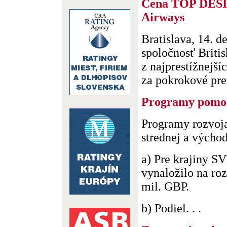
Cena TOP DESIG
Airways
Bratislava, 14. 
spoločnosť Briti
z najprestížnejší
za pokrokové prev
Programy pomo
Programy rozvoja
strednej a výcho
a) Pre krajiny S
vynaložilo na roz
mil. GBP.
b) Podiel. . .