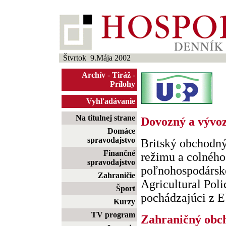
Štvrtok 9.Mája 2002
Archív
-
Tiráž
-
Prílohy
Vyhľadávanie
Na titulnej strane
Dovozný a vývo
Domáce
spravodajstvo
Britský obchodn
Finančné
režimu a colného
spravodajstvo
poľnohospodársk
Zahraničie
Agricultural Pol
Šport
pochádzajúci z EÚ
Kurzy
TV program
Zahraničný obc