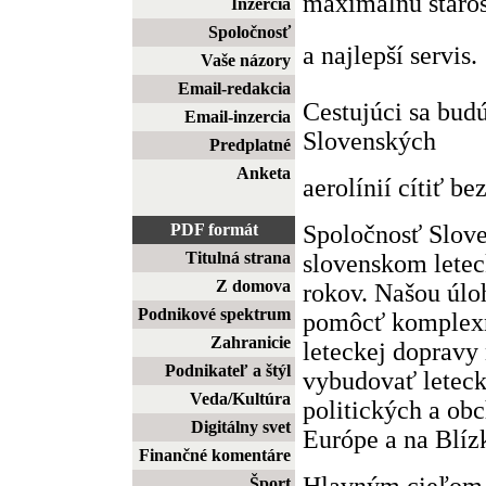
maximálnu staros
Inzercia
Spoločnosť
a najlepší servis.
Vaše názory
Email-redakcia
Cestujúci sa budú
Email-inzercia
Slovenských
Predplatné
Anketa
aerolínií cítiť b
Spoločnosť Slove
PDF formát
Titulná strana
slovenskom letec
Z domova
rokov. Našou úlo
Podnikové spektrum
pomôcť komplexn
Zahranicie
leteckej dopravy
Podnikateľ a štýl
vybudovať leteck
Veda/Kultúra
politických a ob
Digitálny svet
Európe a na Blí
Finančné komentáre
Hlavným cieľom s
Šport