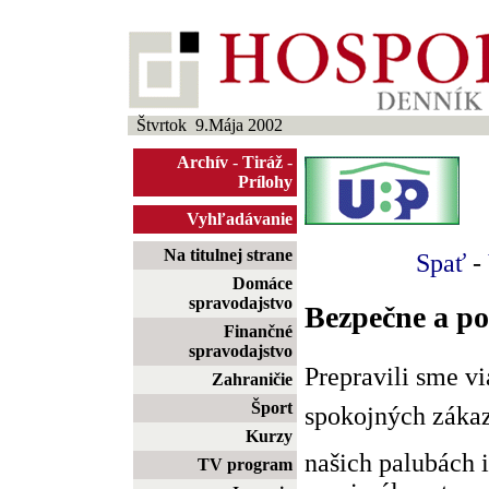
Štvrtok 9.Mája 2002
Archív
-
Tiráž
-
Prílohy
Vyhľadávanie
Na titulnej strane
Spať
-
Domáce
spravodajstvo
Bezpečne a po
Finančné
spravodajstvo
Prepravili sme vi
Zahraničie
Šport
spokojných záka
Kurzy
našich palubách 
TV program