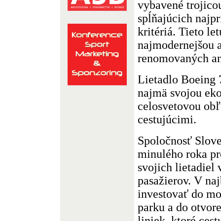
vybavené trojico
spĺňajúcich najpr
kritériá. Tieto l
najmodernejšou 
renomovaných am
Lietadlo Boeing 
najmä svojou ek
celosvetovou ob
cestujúcimi.
Spoločnosť Slove
minulého roka pr
svojich lietadiel 
pasažierov. V na
investovať do mo
parku a do otvor
liniek, ktoré cest