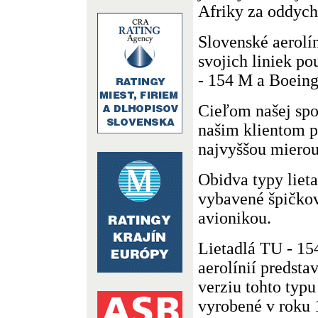
Afriky za oddyc
Slovenské aerolí
svojich liniek po
- 154 M a Boeing
Cieľom našej spo
našim klientom p
najvyššou mierou
Obidva typy liet
vybavené špičko
avionikou.
Lietadlá TU - 1
aerolínií predsta
verziu tohto typu 
vyrobené v roku 