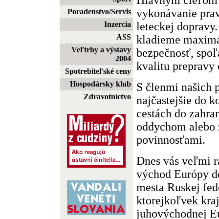
vykonávanie prav
Poradenstvo/Servis
leteckej dopravy.
Inzercia
ASS
kladieme maximá
Veľtrhy a výstavy
bezpečnosť, spoľa
2004
kvalitu prepravy 
Spotrebiteľské ceny
Hospodársky klub
S členmi našich 
Zdravotníctvo
najčastejšie do k
cestách do zahran
oddychom alebo 
povinnosťami.
Dnes vás veľmi r
východ Európy d
mesta Ruskej fed
ktorejkoľvek kraj
juhovýchodnej Eu