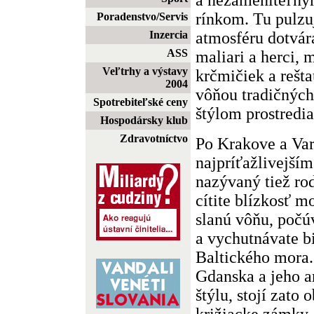
rínkom. Tu pulzu
Poradenstvo/Servis
atmosféru dotvár
Inzercia
ASS
maliari a herci,
Veľtrhy a výstavy
krčmičiek a rešta
2004
vôňou tradičných 
Spotrebiteľské ceny
štýlom prostredia
Hospodársky klub
Zdravotníctvo
Po Krakove a Var
najpríťažlivejší
nazývaný tiež ro
cítite blízkosť m
slanú vôňu, počú
a vychutnávate b
Baltického mora.
Gdanska a jeho a
štýlu, stojí zato 
križiacke zámky, 