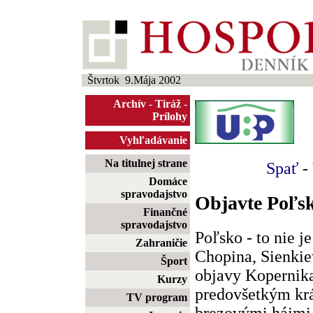
Štvrtok 9.Mája 2002
Archív
-
Tiráž
-
Prílohy
Vyhľadávanie
Na titulnej strane
Spať
-
Domáce
spravodajstvo
Objavte Poľsk
Finančné
spravodajstvo
Poľsko - to nie j
Zahraničie
Chopina, Sienki
Šport
objavy Kopernika
Kurzy
predovšetkým krá
TV program
brezovými hájmi