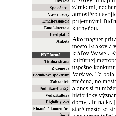
Inzercia
zámkami, nádher
Spoločnosť
atmosférou svojic
Vaše názory
príjemnými ľuďmi
Email-redakcia
kuchyňou.
Email-inzercia
Predplatné
Ako magnet priťa
Anketa
mesto Krakov a v
kráľov Wawel. Kr
PDF formát
kultúrnej metrop
Titulná strana
úspešne konkuru
Z domova
Varšave. Tá bola 
Podnikové spektrum
zničená, no mest
Zahranicie
a dnes si tu môž
Podnikateľ a štýl
historicky význa
Veda/Kultúra
domy, ale najkraj
Digitálny svet
staré mesto so st
Finančné komentáre
a nezameniteľný
Šport