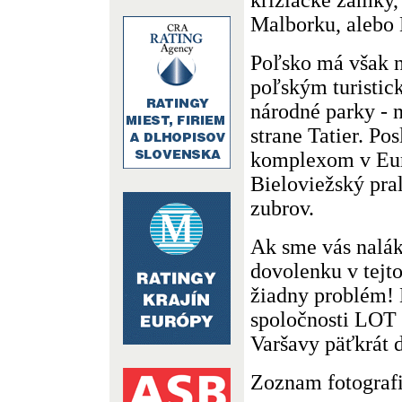
Malborku, alebo 
Poľsko má však ni
poľským turistic
národné parky - 
strane Tatier. P
komplexom v Eur
Bieloviežský pra
zubrov.
Ak sme vás naláka
dovolenku v tejto
žiadny problém! 
spoločnosti LOT 
Varšavy päťkrát 
Zoznam fotografi