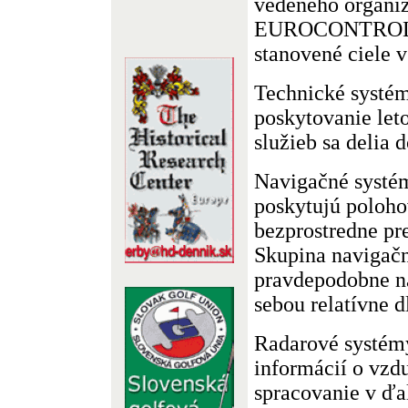
vedeného organi
EUROCONTROL, 
stanovené ciele 
Technické systé
poskytovanie le
služieb sa delia 
Navigačné systém
poskytujú poloho
bezprostredne pre
Skupina navigačn
pravdepodobne na
sebou relatívne d
Radarové systém
informácií o vzdu
spracovanie v ďa