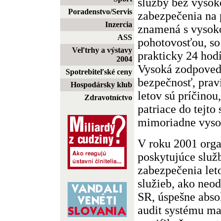
služby bez vysok
Poradenstvo/Servis
zabezpečenia na 
Inzercia
znamená s vysok
ASS
pohotovosťou, so
Veľtrhy a výstavy
prakticky 24 hod
2004
Vysoká zodpoved
Spotrebiteľské ceny
bezpečnosť, prav
Hospodársky klub
letov sú príčinou
Zdravotníctvo
patriace do tejto
mimoriadne vyso
V roku 2001 orga
poskytujúce služ
zabezpečenia le
služieb, ako neo
SR, úspešne abso
audit systému ma