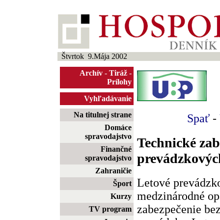
Štvrtok 9.Mája 2002
Archív
-
Tiráž
-
Prílohy
Vyhľadávanie
Na titulnej strane
Spať
-
Domáce
spravodajstvo
Technické zab
Finančné
prevádzkových
spravodajstvo
Zahraničie
Letové prevádzk
Šport
medzinárodné op
Kurzy
zabezpečenie bez
TV program