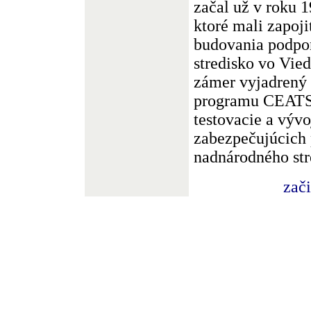
začal už v roku 
ktoré mali zapoj
budovania podpor
stredisko vo Vied
zámer vyjadrený 
programu CEATS 
testovacie a výv
zabezpečujúcich
nadnárodného str
zač