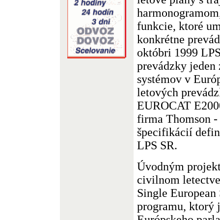
harmonogramom, 
funkcie, ktoré um
konkrétne prevád
októbri 1999 LPS
prevádzky jeden 
systémov v Euró
letových prevádz
EUROCAT E2000 
firma Thomson - 
špecifikácií def
LPS SR.
Úvodným projekt
civilnom letectve
Single European 
programu, ktorý 
Európskeho parla