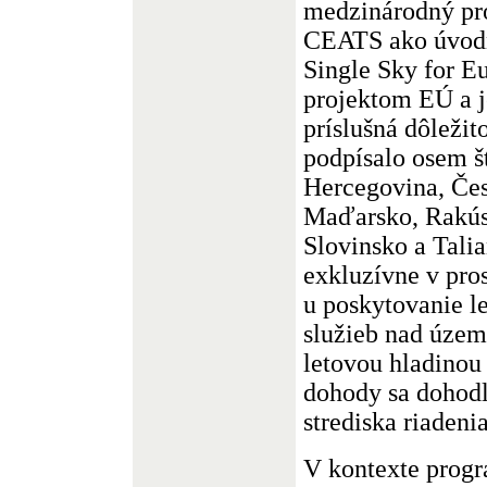
medzinárodný p
CEATS ako úvodn
Single Sky for E
projektom EÚ a j
príslušná dôleži
podpísalo osem š
Hercegovina, Čes
Maďarsko, Rakús
Slovinsko a Tali
exkluzívne v p
u poskytovanie 
služieb nad úze
letovou hladinou 
dohody sa dohodl
strediska riadeni
V kontexte prog