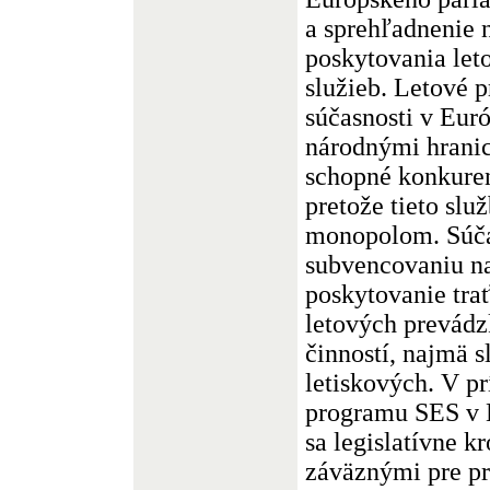
a sprehľadnenie 
poskytovania le
služieb. Letové 
súčasnosti v Eu
národnými hranic
schopné konkuren
pretože tieto slu
monopolom. Súča
subvencovaniu n
poskytovanie tra
letových prevádz
činností, najmä s
letiskových. V p
programu SES v 
sa legislatívne k
záväznými pre prí