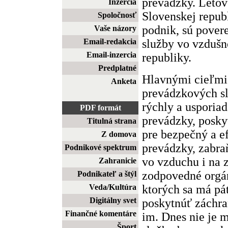
prevádzky. Letov
Inzercia
Slovenskej repub
Spoločnosť
podnik, sú pover
Vaše názory
služby vo vzdušn
Email-redakcia
Email-inzercia
republiky.
Predplatné
Hlavnými cieľmi
Anketa
prevádzkových sl
rýchly a usporiad
PDF formát
prevádzky, posky
Titulná strana
pre bezpečný a ef
Z domova
prevádzky, zabra
Podnikové spektrum
vo vzduchu i na 
Zahranicie
zodpovedné orgán
Podnikateľ a štýl
ktorých sa má pá
Veda/Kultúra
Digitálny svet
poskytnúť záchr
Finančné komentáre
im. Dnes nie je 
Šport