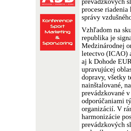
prevádzkových sl
procese riadenia 
správy vzdušného
Vzhľadom na sku
republika je sig
Medzinárodnej or
letectvo (ICAO) a
aj k Dohode E
upravujúcej oblas
dopravy, všetky 
nainštalované, n
prevádzkované v 
odporúčaniami t
organizácií. V rá
harmonizácie pos
prevádzkových s