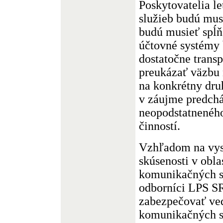
Poskytovatelia l
služieb budú musi
budú musieť spĺňa
účtovné systémy
dostatočne trans
preukázať väzbu 
na konkrétny dru
v záujme predch
neopodstatnenéh
činností.
Vzhľadom na vys
skúsenosti v obla
komunikačných 
odborníci LPS SR
zabezpečovať ved
komunikačných s