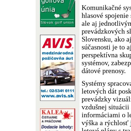
Komunikačné sys
hlasové spojenie 
ale aj jednotlivý
prevádzkových slu
Slovensku, ako a
súčasnosti je to a
perspektívna skup
systémov, zabezp
dátové prenosy.
Systémy spracova
letových dát posk
prevádzky vizuál
vzdušnej situácii
informáciami o l
výška a rýchlosť 
letové plány s tr