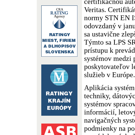
certifikačnou au
Veritas. Certifik
normy STN EN IS
odovzdaný v janu
sa ustavične zle
Týmto sa LPS SR
prístupu k prevá
systémov medzi 
poskytovateľov 
služieb v Európe.
Aplikácia systé
techniky, dátový
systémov spraco
informácií, letov
navigačných sys
podmienky na po