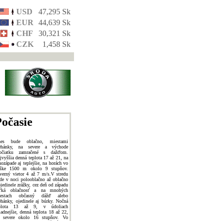
USD
47,295 Sk
EUR
44,639 Sk
CHF
30,321 Sk
CZK
1,458 Sk
očasie
nes bude oblačno, miestami
ehánky, na severe a východe
očiatku zamračené s dažďom.
jvyššia denná teplota 17 až 21, na
hozápade aj teplejšie, na horách vo
ške 1500 m okolo 9 stupňov.
verný vietor 4 až 7 m/s.V stredu
de v noci polooblačno až oblačno
ojedinele zrážky, cez deň od západu
ľká oblačnosť a na mnohých
iestach občasný dážď alebo
ehánky, ojedinele aj búrky. Nočná
eplota 13 až 9, v údoliach
ladnejšie, denná teplota 18 až 22,
 severe okolo 16 stupňov. Vo