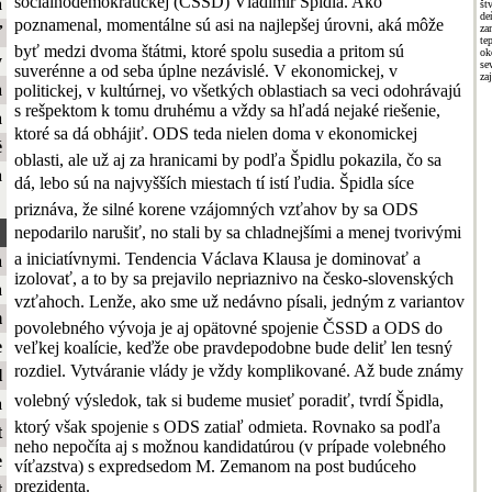
sociálnodemokratickej (ČSSD) Vladimír Špidla. Ako
a
št
de
poznamenal, momentálne sú asi na najlepšej úrovni, aká môže
za
ť
te
byť medzi dvoma štátmi, ktoré spolu susedia a pritom sú
ok
y
se
suverénne a od seba úplne nezávislé. V ekonomickej, v
za
a
politickej, v kultúrnej, vo všetkých oblastiach sa veci odohrávajú
s rešpektom k tomu druhému a vždy sa hľadá nejaké riešenie,
a
ktoré sa dá obhájiť. ODS teda nielen doma v ekonomickej
é
oblasti, ale už aj za hranicami by podľa Špidlu pokazila, čo sa
a
dá, lebo sú na najvyšších miestach tí istí ľudia. Špidla síce
priznáva, že silné korene vzájomných vzťahov by sa ODS
nepodarilo narušiť, no stali by sa chladnejšími a menej tvorivými
a iniciatívnymi. Tendencia Václava Klausa je dominovať a
a
izolovať, a to by sa prejavilo nepriaznivo na česko-slovenských
a
vzťahoch. Lenže, ako sme už nedávno písali, jedným z variantov
m
povolebného vývoja je aj opätovné spojenie ČSSD a ODS do
e
veľkej koalície, keďže obe pravdepodobne bude deliť len tesný
rozdiel. Vytváranie vlády je vždy komplikované. Až bude známy
l
volebný výsledok, tak si budeme musieť poradiť, tvrdí Špidla,
a
ktorý však spojenie s ODS zatiaľ odmieta. Rovnako sa podľa
t
neho nepočíta aj s možnou kandidatúrou (v prípade volebného
e
víťazstva) s expredsedom M. Zemanom na post budúceho
prezidenta.
t