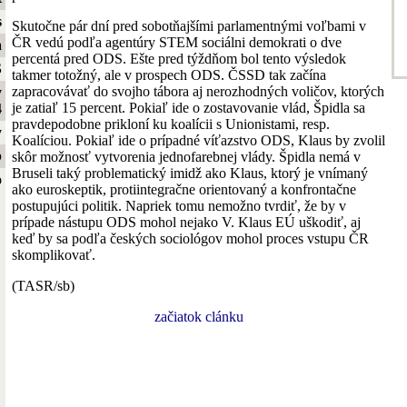
s
Skutočne pár dní pred sobotňajšími parlamentnými voľbami v
ČR vedú podľa agentúry STEM sociálni demokrati o dve
a
percentá pred ODS. Ešte pred týždňom bol tento výsledok
S
takmer totožný, ale v prospech ODS. ČSSD tak začína
zapracovávať do svojho tábora aj nerozhodných voličov, ktorých
y
je zatiaľ 15 percent. Pokiaľ ide o zostavovanie vlád, Špidla sa
4
pravdepodobne prikloní ku koalícii s Unionistami, resp.
y
Koalíciou. Pokiaľ ide o prípadné víťazstvo ODS, Klaus by zvolil
b
skôr možnosť vytvorenia jednofarebnej vlády. Špidla nemá v
Bruseli taký problematický imidž ako Klaus, ktorý je vnímaný
o
ako euroskeptik, protiintegračne orientovaný a konfrontačne
postupujúci politik. Napriek tomu nemožno tvrdiť, že by v
prípade nástupu ODS mohol nejako V. Klaus EÚ uškodiť, aj
keď by sa podľa českých sociológov mohol proces vstupu ČR
skomplikovať.
(TASR/sb)
začiatok clánku