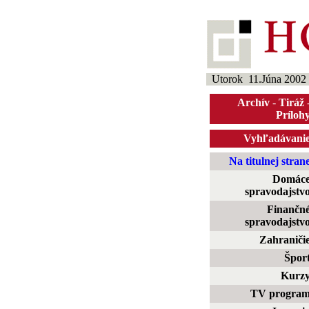
Utorok 11.Júna 2002
Archív
-
Tiráž
Príloh
Vyhľadávani
Na titulnej stran
Domác
spravodajstv
Finančn
spravodajstv
Zahraniči
Špor
Kurz
TV progra