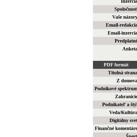
Inzerci
Spoločnos
Vaše názor
Email-redakci
Email-inzerci
Predplatn
Anket
PDF formát
Titulná stran
Z domov
Podnikové spektru
Zahranici
Podnikateľ a štý
Veda/Kultúr
Digitálny sve
Finančné komentár
Špor