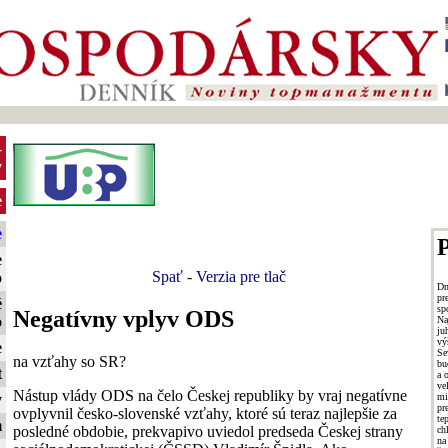
-
y
e
e
P
e
Spať
-
Verzia pre tlač
o
D
pr
é
sp
Negatívny vplyv ODS
o
Na
ju
vý
e
Se
na vzťahy so SR?
bu
t
a 
ve
Nástup vlády ODS na čelo Českej republiky by vraj negatívne
m
y
pr
ovplyvnil česko-slovenské vzťahy, ktoré sú teraz najlepšie za
t
m
posledné obdobie, prekvapivo uviedol predseda Českej strany
ch
na