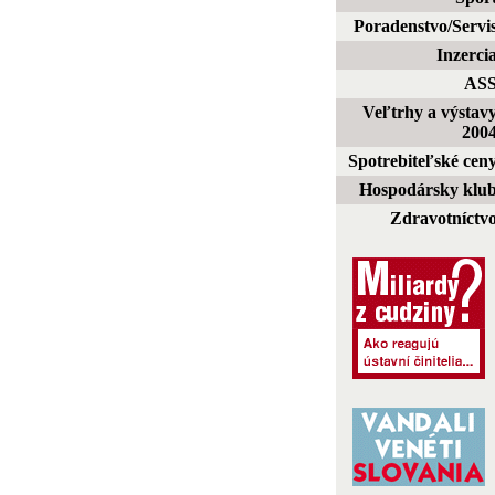
Poradenstvo/Servi
Inzerci
AS
Veľtrhy a výstav
200
Spotrebiteľské cen
Hospodársky klu
Zdravotníctv