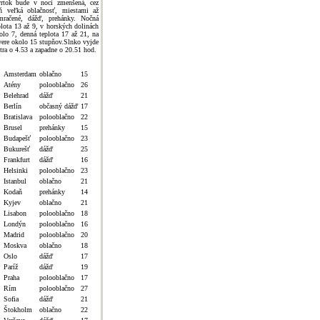
vrtok bude v noci zmenšená, cez
ň veľká oblačnosť, miestami až
mračené, dážď, prehánky. Nočná
plota 13 až 9, v horských dolinách
olo 7, denná teplota 17 až 21, na
vere okolo 15 stupňov.Slnko vyjde
jtra o 4.53 a zapadne o 20.51 hod.
Amsterdam
oblačno
15
Atény
polooblačno
26
Belehrad
dážď
21
Berlín
občasný dážď
17
Bratislava
polooblačno
22
Brusel
prehánky
15
Budapešť
polooblačno
23
Bukurešť
dážď
25
Frankfurt
dážď
16
Helsinki
polooblačno
23
Istanbul
oblačno
21
Kodaň
prehánky
14
Kyjev
oblačno
21
Lisabon
polooblačno
18
Londýn
polooblačno
16
Madrid
polooblačno
20
Moskva
oblačno
18
Oslo
dážď
17
Paríž
dážď
19
Praha
polooblačno
17
Rím
polooblačno
27
Sofia
dážď
21
Štokholm
oblačno
22