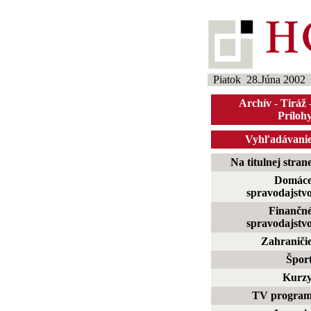
Piatok 28.Júna 2002
Archív
-
Tiráž
Príloh
Vyhľadávani
Na titulnej stran
Domác
spravodajstv
Finančn
spravodajstv
Zahraniči
Špor
Kurz
TV progra