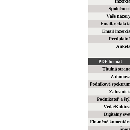
Inzerci
Spoločnos
Vaše názor
Email-redakci
Email-inzerci
Predplatn
Anket
PDF formát
Titulná stran
Z domov
Podnikové spektru
Zahranici
Podnikateľ a štý
Veda/Kultúr
Digitálny sve
Finančné komentár
Špor