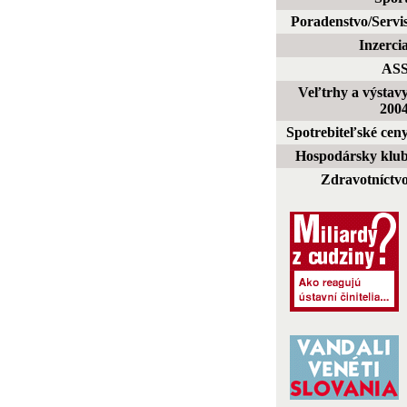
Poradenstvo/Servi
Inzerci
AS
Veľtrhy a výstav
200
Spotrebiteľské cen
Hospodársky klu
Zdravotníctv