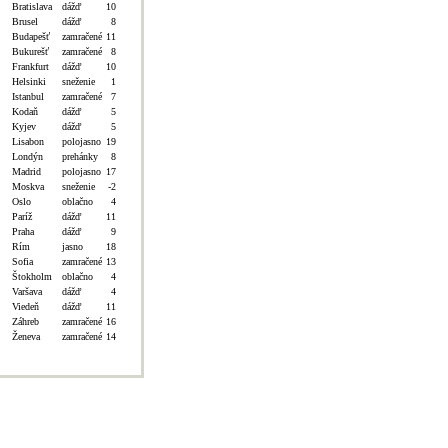
Bratislava
dážď
10
Brusel
dážď
8
Budapešť
zamračené
11
Bukurešť
zamračené
8
Frankfurt
dážď
10
Helsinki
sneženie
1
Istanbul
zamračené
7
Kodaň
dážď
5
Kyjev
dážď
5
Lisabon
polojasno
19
Londýn
prehánky
8
Madrid
polojasno
17
Moskva
sneženie
-2
Oslo
oblačno
4
Paríž
dážď
11
Praha
dážď
9
Rím
jasno
18
Sofia
zamračené
13
Štokholm
oblačno
4
Varšava
dážď
4
Viedeň
dážď
11
Záhreb
zamračené
16
Ženeva
zamračené
14