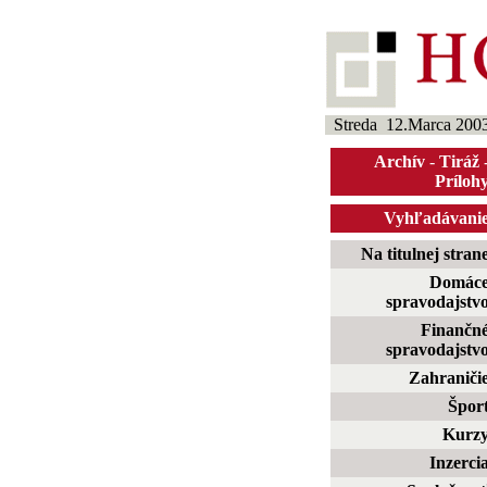
Streda 12.Marca 200
Archív
-
Tiráž
Príloh
Vyhľadávani
Na titulnej stran
Domác
spravodajstv
Finančn
spravodajstv
Zahraniči
Špor
Kurz
Inzerci