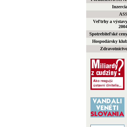
Inzerci
AS
Veľtrhy a výstav
200
Spotrebiteľské cen
Hospodársky klu
Zdravotníctv