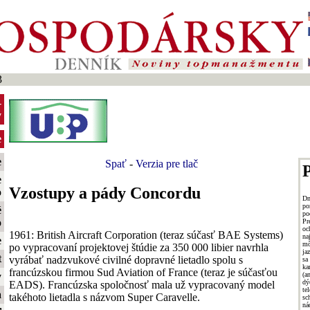
3
-
y
e
e
Spať
-
Verzia pre tlač
P
e
Vzostupy a pády Concordu
o
D
po
é
po
o
Pr
oc
1961: British Aircraft Corporation (teraz súčasť BAE Systems)
na
e
mô
po vypracovaní projektovej štúdie za 350 000 libier navrhla
ja
t
vyrábať nadzvukové civilné dopravné lietadlo spolu s
s
ka
francúzskou firmou Sud Aviation of France (teraz je súčasťou
(a
y
dý
EADS). Francúzska spoločnosť mala už vypracovaný model
te
a
takéhoto lietadla s názvom Super Caravelle.
sc
n