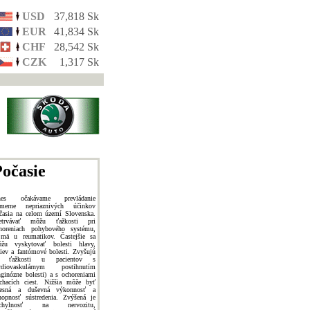
USD
37,818 Sk
EUR
41,834 Sk
CHF
28,542 Sk
CZK
1,317 Sk
očasie
nes očakávame prevládanie
merne nepriaznivých účinkov
časia na celom území Slovenska.
etrvávať môžu ťažkosti pri
horeniach pohybového systému,
jmä u reumatikov. Častejšie sa
žu vyskytovať bolesti hlavy,
ziev a fantómové bolesti. Zvyšujú
a ťažkosti u pacientov s
rdiovaskulárnym postihnutím
nginózne bolesti) a s ochoreniami
chacích ciest. Nižšia môže byť
lesná a duševná výkonnosť a
hopnosť sústredenia. Zvýšená je
áchylnosť na nervozitu,