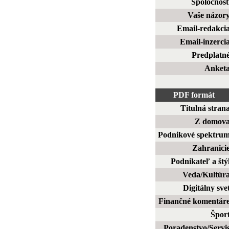
Spoločnos
Vaše názor
Email-redakci
Email-inzerci
Predplatn
Anket
PDF formát
Titulná stran
Z domov
Podnikové spektru
Zahranici
Podnikateľ a štý
Veda/Kultúr
Digitálny sve
Finančné komentár
Špor
Poradenstvo/Servi