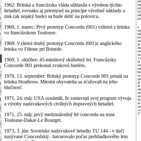
ť
pr
1962: Britská a francúzska vláda súhlasila s výrobou týchto
ne
pr
y
lietadiel, rovnako aj priemysel na princípe výrobné náklady a
oč
zd
zisk (ak nejaký bude) sa bude deliť na polovicu.
a
po
a
1969, 1. marec: Prvý prototyp Concordu (001) vzlietol z letiska
n 
za
vo francúzskom Toulouse.
é
dá
kt
zn
a
1969: Vzlietol druhý prototyp Concordu (001)z anglického
až
ok
letiska vo Filtone pri Bristole.
se
na
2 
1969, 1. október: 45-minútový skúšobný let. Francúzsky
a
Concorde 001 prekonal zvukovú bariéru.
se
a
ná
bu
a
1970, 13. september: Britský prototyp Concorde 001 pristál na
n
pr
letisku Heathrow. Miestni obyvatelia sa sťažovali na jeho
m
až
až
hlučnosť.
ok
e
ob
mi
1971, 24. máj: USA oznámili, že zastavujú svoj program vývoja
l
No
a výroby nadzvukových civilných dopravných lietadiel.
až
se
a
vy
1971, 25. máj: prvý medzinárodný let concordu na trase
17
t
Toulouse-Dakar-Le Bourget.
e
1973, 3. jún: Sovietske nadzvukové lietadlo TU 144 - v tlači
t
nazývané Concordskij - havarovalo počas prehliadkového letu
s