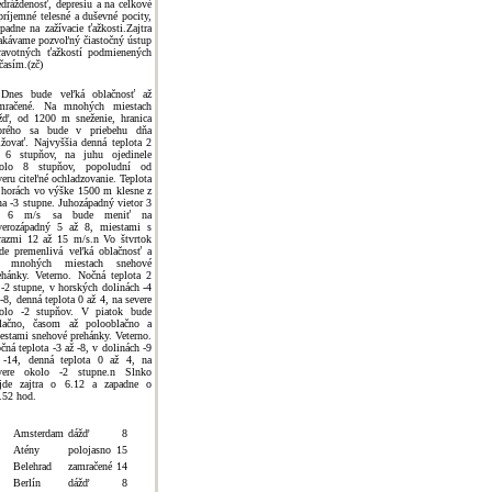
edráždenosť, depresiu a na celkové
príjemné telesné a duševné pocity,
ípadne na zažívacie ťažkosti.Zajtra
akávame pozvoľný čiastočný ústup
ravotných ťažkostí podmienených
časím.(zč)
Dnes bude veľká oblačnosť až
mračené. Na mnohých miestach
žď, od 1200 m sneženie, hranica
orého sa bude v priebehu dňa
ižovať. Najvyššia denná teplota 2
 6 stupňov, na juhu ojedinele
olo 8 stupňov, popoludní od
veru citeľné ochladzovanie. Teplota
 horách vo výške 1500 m klesne z
na -3 stupne. Juhozápadný vietor 3
ž 6 m/s sa bude meniť na
verozápadný 5 až 8, miestami s
razmi 12 až 15 m/s.n Vo štvrtok
de premenlivá veľká oblačnosť a
a mnohých miestach snehové
ehánky. Veterno. Nočná teplota 2
 -2 stupne, v horských dolinách -4
 -8, denná teplota 0 až 4, na severe
olo -2 stupňov. V piatok bude
lačno, časom až polooblačno a
estami snehové prehánky. Veterno.
čná teplota -3 až -8, v dolinách -9
 -14, denná teplota 0 až 4, na
vere okolo -2 stupne.n Slnko
jde zajtra o 6.12 a zapadne o
.52 hod.
Amsterdam
dážď
8
Atény
polojasno
15
Belehrad
zamračené
14
Berlín
dážď
8