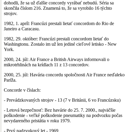
dohodli, že sa už ďalšie concordy vyrábať nebudú. Séria sa
skončila číslom 216. Znamená to, že sa vyrobilo 16 týchto
strojov.
1982, 1. apríl: Francúzi prestali lietať concordom do Rio de
Janeiro a Caracasu.
1982, 29. október: Francúzi prestali concordom lietať do
Washingtonu. Zostalo im už len jediné cieľové letisko - New
York.
2000, 24. júl: Air France a British Airways informovali o
mikrotrhlinách na krídlach 11 z 13 concordov.
2000, 25. júl: Havária concordu spoločnosti Air France neďaleko
Paríža.
Concorde v číslach:
- Prevádzkovaných strojov - 13 (7 v Británii, 6 vo Francúzsku)
- Letová bezpečnosť: Bez havárie do 25. 7. 2000., najväčšie
poškodenie - veľké poškodenie pneumatiky na podvozku počas
nevydareného pristátia v roku 1979.
- Prvý nadzvukový let - 1969