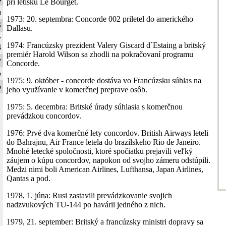
pri letisku Le Bourget.
a
1973: 20. septembra: Concorde 002 priletel do amerického
S
Dallasu.
y
1974: Francúzsky prezident Valery Giscard d´Estaing a britský
4
premiér Harold Wilson sa zhodli na pokračovaní programu
y
Concorde.
b
1975: 9. október - concorde dostáva vo Francúzsku súhlas na
o
jeho využívanie v komerčnej preprave osôb.
1975: 5. decembra: Britské úrady súhlasia s komerčnou
prevádzkou concordov.
1976: Prvé dva komerčné lety concordov. British Airways leteli
do Bahrajnu, Air France letela do brazílskeho Rio de Janeiro.
Mnohé letecké spoločnosti, ktoré spočiatku prejavili veľký
záujem o kúpu concordov, napokon od svojho zámeru odstúpili.
Medzi nimi boli American Airlines, Lufthansa, Japan Airlines,
Qantas a pod.
1978, 1. júna: Rusi zastavili prevádzkovanie svojich
nadzvukových TU-144 po havárii jedného z nich.
1979, 21. september: Britský a francúzsky ministri dopravy sa