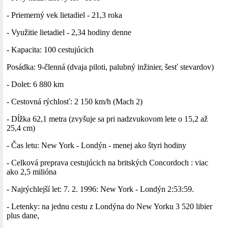
- Priemerný vek lietadiel - 21,3 roka
- Využitie lietadiel - 2,34 hodiny denne
- Kapacita: 100 cestujúcich
Posádka: 9-členná (dvaja piloti, palubný inžinier, šesť stevardov)
- Dolet: 6 880 km
- Cestovná rýchlosť: 2 150 km/h (Mach 2)
- Dĺžka 62,1 metra (zvyšuje sa pri nadzvukovom lete o 15,2 až
25,4 cm)
- Čas letu: New York - Londýn - menej ako štyri hodiny
- Celková preprava cestujúcich na britských Concordoch : viac
ako 2,5 milióna
- Najrýchlejší let: 7. 2. 1996: New York - Londýn 2:53:59.
- Letenky: na jednu cestu z Londýna do New Yorku 3 520 libier
plus dane,