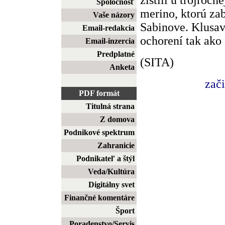
Spoločnosť
merino, ktorú zab
Vaše názory
Sabinove. Klusav
Email-redakcia
ochorení tak ako
Email-inzercia
Predplatné
(SITA)
Anketa
zač
PDF formát
Titulná strana
Z domova
Podnikové spektrum
Zahranicie
Podnikateľ a štýl
Veda/Kultúra
Digitálny svet
Finančné komentáre
Šport
Poradenstvo/Servis