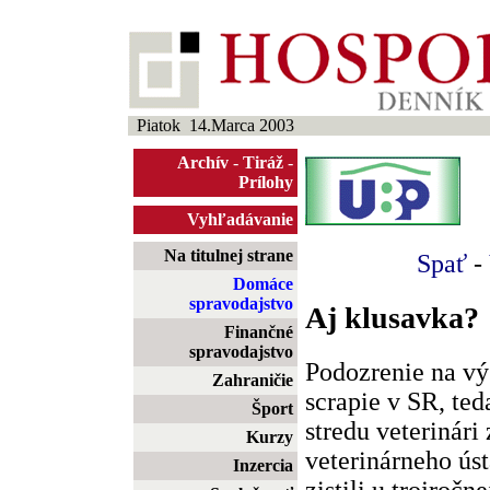
Piatok 14.Marca 2003
Archív
-
Tiráž
-
Prílohy
Vyhľadávanie
Na titulnej strane
Spať
-
Domáce
spravodajstvo
Aj klusavka?
Finančné
spravodajstvo
Podozrenie na vý
Zahraničie
scrapie v SR, ted
Šport
stredu veterinári
Kurzy
veterinárneho ús
Inzercia
zistili u trojroč