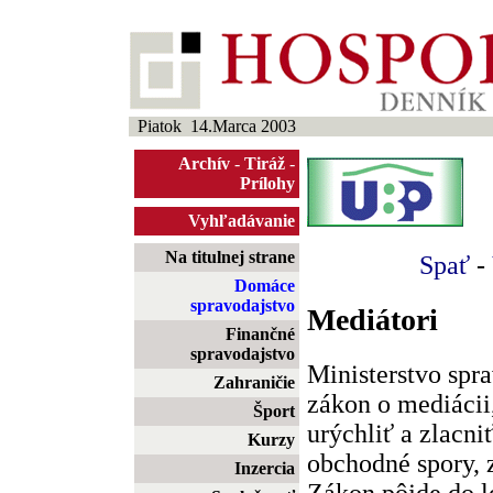
Piatok 14.Marca 2003
Archív
-
Tiráž
-
Prílohy
Vyhľadávanie
Na titulnej strane
Spať
-
Domáce
spravodajstvo
Mediátori
Finančné
spravodajstvo
Ministerstvo spra
Zahraničie
zákon o mediácii
Šport
urýchliť a zlacni
Kurzy
obchodné spory, 
Inzercia
Zákon pôjde do l