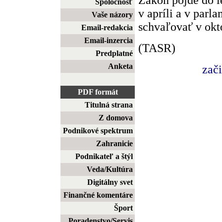
Spoločnosť
v apríli a v parl
Vaše názory
schvaľovať v okt
Email-redakcia
Email-inzercia
(TASR)
Predplatné
Anketa
zač
PDF formát
Titulná strana
Z domova
Podnikové spektrum
Zahranicie
Podnikateľ a štýl
Veda/Kultúra
Digitálny svet
Finančné komentáre
Šport
Poradenstvo/Servis