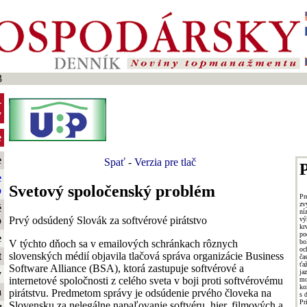
3
-
y
e
e
Spať
-
Verzia pre tlač
P
e
Svetový spoločenský problém
o
Pr
zv
é
ní
Prvý odsúdený Slovák za softvérové pirátstvo
o
v
k
po
e
V týchto dňoch sa v emailových schránkach rôznych
bo
oc
slovenských médií objavila tlačová správa organizácie Business
t
ča
ťa
Software Alliance (BSA), ktorá zastupuje softvérové a
ja
y
internetové spoločnosti z celého sveta v boji proti softvérovému
mo
ko
a
pirátstvu. Predmetom správy je odsúdenie prvého človeka na
s 
Pr
Slovensku za nelegálne napaľovanie softvéru, hier, filmových a