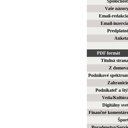
Spoločnos
Vaše názor
Email-redakci
Email-inzerci
Predplatn
Anket
PDF formát
Titulná stran
Z domov
Podnikové spektru
Zahranici
Podnikateľ a štý
Veda/Kultúr
Digitálny sve
Finančné komentár
Špor
Poradenstvo/Servi