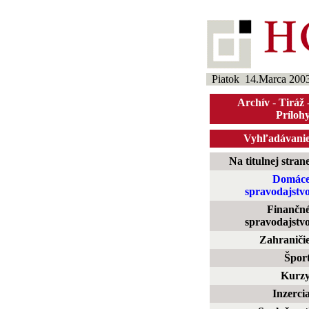
Piatok 14.Marca 200
Archív
-
Tiráž
Príloh
Vyhľadávani
Na titulnej stran
Domác
spravodajstv
Finančn
spravodajstv
Zahraniči
Špor
Kurz
Inzerci