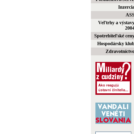
Inzerci
AS
Veľtrhy a výstav
200
Spotrebiteľské cen
Hospodársky klu
Zdravotníctv