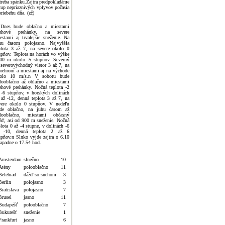
treba spánku.Zajtra predpokladáme
tup nepriaznivých vplyvov počasia
priebehu dňa. (zč)
Dnes bude oblačno a miestami
nehové prehánky, na severe
estami aj trvalejšie sneženie. Na
hu časom polojasno. Najvyššia
plota 3 až 7, na severe okolo 0
upňov. Teplota na horách vo výške
00 m okolo -5 stupňov. Severný
 severovýchodný vietor 3 až 7, na
rehroní a miestami aj na východe
olo 10 m/s.n V sobotu bude
looblačno až oblačno a miestami
ehové prehánky. Nočná teplota -2
 -6 stupňov, v horských dolinách
 až -12, denná teplota 3 až 7, na
vere okolo 0 stupňov. V nedeľu
de oblačno, na juhu časom až
looblačno, miestami občasný
žď, asi od 900 m sneženie. Nočná
plota 0 až -4 stupne, v dolinách -6
 -10, denná teplota 2 až 6
upňov.n Slnko vyjde zajtra o 6.10
zapadne o 17.54 hod.
Amsterdam
slnečno
10
Atény
polooblačno
11
Belehrad
dážď so snehom
3
Berlín
polojasno
3
Bratislava
polojasno
7
Brusel
jasno
11
Budapešť
polooblačno
7
Bukurešť
sneženie
1
Frankfurt
jasno
6