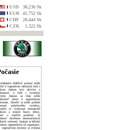
USD
38,236 Sk
EUR
41,752 Sk
CHF
28,444 Sk
CZK
1,322 Sk
očasie
evládajúce dráždivé počasie môže
ýšiť u vegetatívne labilných ľudí s
zkym tlakom krvi aktivitu a
ýkonnosť, u ľudí s vysokým
rvným tlakom sa však môže
dmieniť sklon k anginóznym
lestiam. Zhoršiť sa môže priebeh
horení pohybového systému,
stejšie sa vyskytujú reumatické
žkosti a bolesti hlavy, kĺbov,
ziev a starších poranení. Je
žnosť zhoršenia ekzematóznych
žných ochorení. Spánok je hlboký
dobrou regeneráciou síl organizmu.
i vegetatívnej dystónii je zvýšená