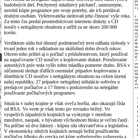
ť
po
hudobných diel. Prichytený mladistvý páchateľ, samozrejme,
ús
v 
y
nerobil kópie programov pre svoje potreby, ale ich predával
druhým osobám. Vyšetrovatelia sledovali jeho činnosť vyše roka.
n 
a
s
Za tento čas predal prostredníctvom internetu diskety a CD
mi
a
nosiče s nelegálnym obsahom a utŕžil za ne skoro 200 000
ju
te
korún.
é
st
15
až
a
Verdiktom súdu bol úhrnný podmienečný trest odňatia slobody v
Ho
ok
trvaní jeden rok s odkladom na skúšobnú dobu dvoch rokov.
po
Okrem toho prišiel aj o počítač s príslušenstvom, ktorý používal
sn
až
na napaľovanie CD nosičov a kopírovanie diskiet. Porušovanie
-7
se
autorských práv teda vyšlo tohto mladíka pomerne draho. BSA v
a
bu
súčasnosti sleduje ďalších osemnásť prípadov kopírovania a
po
a
dá
distribúcie CD nosičov s nelegálnym obsahom na celom území
te
m
až
našej republiky, 27 prípadov nelegálnej inštalácie softvéru u
st
predajcov počítačov a 17 firiem s podozrením na nelegálne
a 
e
používanie počítačových programov.
l
Situácia v našej krajine je však oveľa horšia, ako ukazujú čísla
a
od BSA. Vo svete je však tento jav rovnako bežný. Vo
t
vyspelých západných krajinách sa vyskytuje v menšom
množstve, naopak, v bývalom východnom bloku je veľmi častý.
e
Na príčine sú dva faktory - kúpna sila obyvateľstva a legislatíva.
t
V ekonomicky silných krajinách nemajú bežní používatelia
počítačov hlboko do vrecka pri kúpe softvérového vybavenia a
s