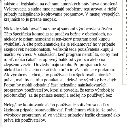
takisto aj legislatíva na ochranu autorských práv býva doriešená.
a
Vyšetrovacia a súdna moc nemajú problémy registrovať a riešiť
prípady nelegálneho kopírovania programov. V menej vyspelých
S
krajinách to je presne naopak.
y
4
Niekedy však bývajú na vine aj samotní výrobcovia softvéru.
Táto špecifická komodita sa predáva bežne v obchodoch, no
y
niekedy je priam nemožné si ten-ktorý program pred kúpou
b
vyskúšať. A ešte problematickejšie je reklamovať ho v prípade
o
akejkoľvek nedokonalosti. Veľakrát teda používatelia kupujú
mačku vo vreci. V situáciách, keď program nerobí to, čo by mal
robiť, môžu čakať na opravný balík od výrobcu alebo na
zlepšenú verziu. Dovtedy majú smolu. Pri programoch za
niekoľko tisíc alebo desaťtisíc korún to však nie je v poriadku.
Ak výrobcovia chcú, aby používatelia rešpektovali autorské
práva, mali by na trhu ponúkať aj adekvátne výrobky bez chýb.
Potom by mohli odstrániť časť nelegálne nainštalovaných
programov používateľov, ktorí si povedia, že tento výrobok je
polofunkčný, za tie peniaze nestojí a radšej ho používajú bez
Nelegálne kopírovanie alebo používanie softvéru sa nedá v
žiadnom prípade ospravedlňovať. Problémom však je, že práva
výrobcov programov sú vo väčšine prípadov lepšie chránené ako
práva ich používateľov.