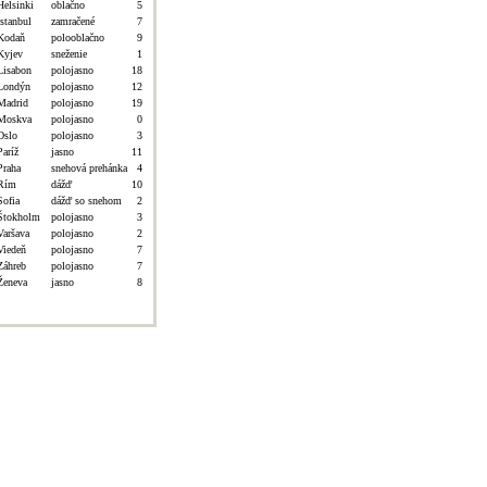
Helsinki
oblačno
5
Istanbul
zamračené
7
Kodaň
polooblačno
9
Kyjev
sneženie
1
Lisabon
polojasno
18
Londýn
polojasno
12
Madrid
polojasno
19
Moskva
polojasno
0
Oslo
polojasno
3
Paríž
jasno
11
Praha
snehová prehánka
4
Rím
dážď
10
Sofia
dážď so snehom
2
Štokholm
polojasno
3
Varšava
polojasno
2
Viedeň
polojasno
7
Záhreb
polojasno
7
Ženeva
jasno
8