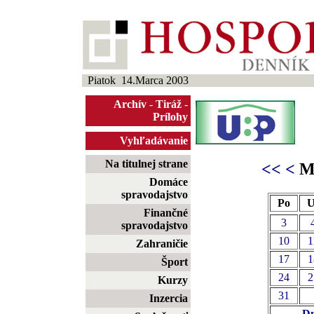
Piatok 14.Marca 2003
Archív
-
Tiráž
-
Prílohy
Vyhľadávanie
Na titulnej strane
<<
<
Ma
Domáce
spravodajstvo
Po
U
Finančné
3
spravodajstvo
10
1
Zahraničie
17
1
Šport
24
2
Kurzy
31
Inzercia
Dn