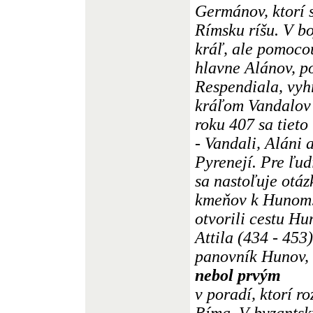
Germánov, ktorí 
Rímsku ríšu. V b
kráľ, ale pomoco
hlavne Alánov, p
Respendiala, vyh
kráľom Vandalov 
roku 407 sa tieto
- Vandali, Aláni 
Pyrenejí. Pre ľud
sa nastoľuje otáz
kmeňov k Hunom
otvorili cestu H
Attila (434 - 453
panovník Hunov, 
nebol prvým
v poradí, ktorí r
Ríma. V byzantsk