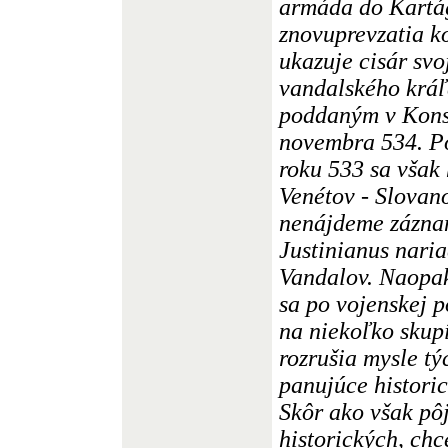
armáda do Kartá
znovuprevzatia k
ukazuje cisár svo
vandalského kráľ
poddaným v Kons
novembra 534. Po
roku 533 sa však 
Venétov - Slovan
nenájdeme záznam
Justinianus naria
Vandalov. Naopak,
sa po vojenskej p
na niekoľko skupí
rozrušia mysle tý
panujúce histori
Skôr ako však pô
historických, chc