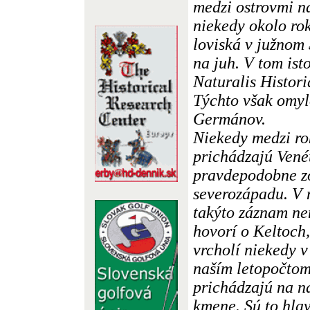
medzi ostrovmi na
niekedy okolo ro
loviská v južnom
na juh. V tom ist
Naturalis Histori
Týchto však omyl
Germánov.
Niekedy medzi ro
prichádzajú Vené
pravdepodobne zo
severozápadu. V n
takýto záznam ne
hovorí o Keltoch,
vrcholí niekedy v
naším letopočtom
prichádzajú na n
kmene. Sú to hla