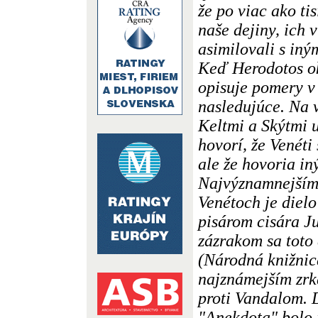
že po viac ako tis
naše dejiny, ich v
asimilovali s in
Keď Herodotos ok
opisuje pomery v
nasledujúce. Na 
Keltmi a Skýtmi u
hovorí, že Venéti
ale že hovoria i
Najvýznamnejším 
Venétoch je dielo
pisárom cisára J
zázrakom sa toto
(Národná knižnica
najznámejším zrk
proti Vandalom. 
"Anekdota" bolo 