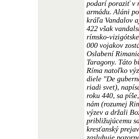
podarí poraziť v
armádu. Aláni po
kráľa Vandalov aj
422 však vandal
rímsko-vizigótske
000 vojakov zost
Oslabení Rimania
Taragony. Táto bi
Ríma natoľko výz
diele "De gubern
riadi svet), nap
roku 440, sa píše,
nám (rozumej Ri
výzev a držali Bo
približujúcemu sa
kresťanský prejav
zasluhuje pozorno