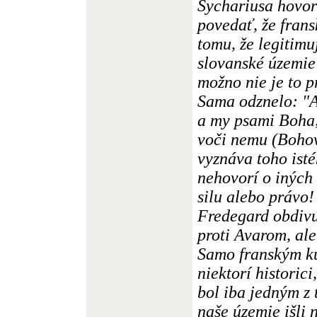
Sychariusa hovor
povedať, že frans
tomu, že legitim
slovanské územie
možno nie je to p
Sama odznelo: "A
a my psami Boha,
voči nemu (Bohov
vyznáva toho ist
nehovorí o iných 
silu alebo právo!
Fredegard obdiv
proti Avarom, ale
Samo franským ku
niektorí historic
bol iba jedným z 
naše územie išli 