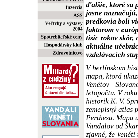
ďalšie, ktoré sa 
Inzercia
jasne naznačujú, 
ASS
predkovia boli 
Veľtrhy a výstavy
faktorom v európ
2004
tisíc rokov skôr,
Spotrebiteľské ceny
aktuálne učebnic
Hospodársky klub
Zdravotníctvo
vzdelávacích stu
V berlínskom his
mapa, ktorá ukaz
Venétov - Slovan
letopočtu. V roku
historik K. V. Spr
zemepisný atlas p
Perthesa. Mapa u
Vandalov od Škan
zjavné, že Venéti