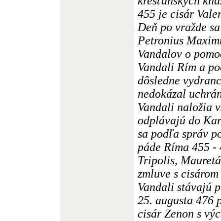
kresťanských kňa
455 je cisár Vale
Deň po vražde sa 
Petronius Maxim
Vandalov o pomoc
Vandali Rím a po
dôsledne vydranc
nedokázal uchrán
Vandali naložia v
odplávajú do Kart
sa podľa správ po
páde Ríma 455 - 
Tripolis, Mauret
zmluve s cisárom
Vandali stávajú 
25. augusta 476 
cisár Zenon s v