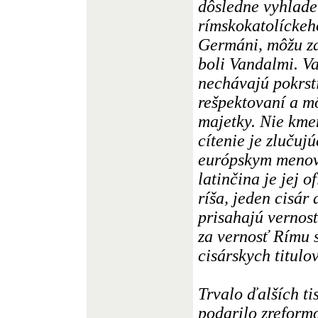
dôsledne vyhladen
rímskokatolíckeho
Germáni, môžu za
boli Vandalmi. Va
nechávajú pokrst
rešpektovaní a m
majetky. Nie kme
cítenie je zluču
európskym menova
latinčina je jej 
ríša, jeden cisár
prisahajú vernosť
za vernosť Rímu 
cisárskych titulov
Trvalo ďalších ti
podarilo zreformo