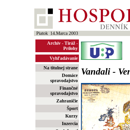
Piatok 14.Marca 2003
Archív
-
Tiráž
-
Prílohy
Vyhľadávanie
Na titulnej strane
Vandali - Ve
Domáce
spravodajstvo
Finančné
spravodajstvo
Zahraničie
Šport
Kurzy
Inzercia