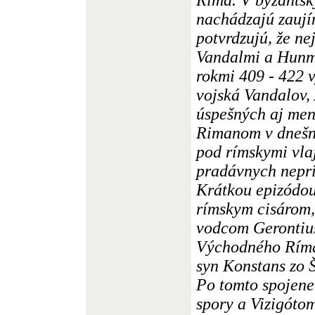
nachádzajú zaují
potvrdzujú, že n
Vandalmi a Hunmi
rokmi 409 - 422 
vojská Vandalov,
úspešných aj men
Rimanom v dnešn
pod rímskymi vla
pradávnych nepri
Krátkou epizódou
rímskym cisárom,
vodcom Gerontiu
Východného Ríma,
syn Konstans zo 
Po tomto spojene
spory a Vizigóto