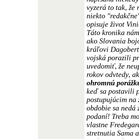
vyzerá to tak, že
niekto "redakčne
opisuje život Vin
Táto kronika nám
ako Slovania boj
kráľovi Dagobert
vojská porazili p
uvedomiť, že neu
rokov odvtedy, ak
ohromnú porážk
keď sa postavili
postupujúcim na 
obdobie sa nedá 
podaní! Treba mo
vlastne Fredegar
stretnutia Sama 