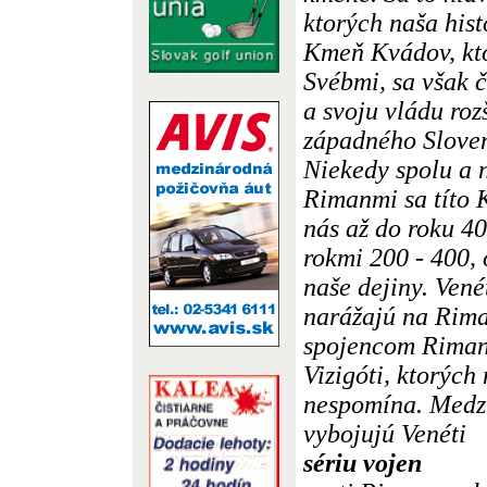
ktorých naša hist
Kmeň Kvádov, kto
Svébmi, sa však 
a svoju vládu roz
západného Sloven
Niekedy spolu a n
Rimanmi sa títo K
nás až do roku 40
rokmi 200 - 400, 
naše dejiny. Vené
narážajú na Rim
spojencom Rimano
Vizigóti, ktorých
nespomína. Medzi
vybojujú Venéti
sériu vojen