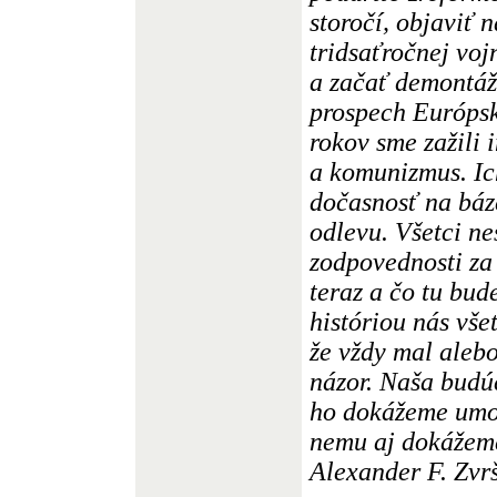
storočí, objaviť 
tridsaťročnej voj
a začať demontáž
prospech Európsk
rokov sme zažili 
a komunizmus. Ic
dočasnosť na báz
odlevu. Všetci ne
zodpovednosti za t
teraz a čo tu bud
históriou nás vše
že vždy mal aleb
názor. Naša budúc
ho dokážeme umožn
nemu aj dokážeme
Alexander F. Zvr