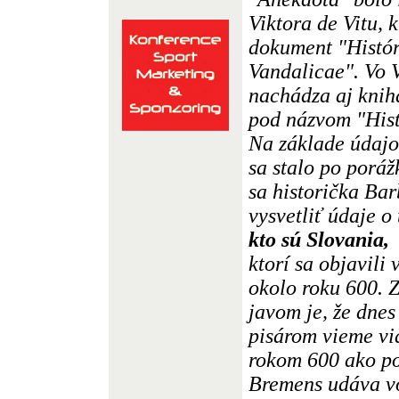
Viktora de Vitu, 
dokument "Histór
Vandalicae". Vo V
nachádza aj kni
pod názvom "His
Na základe údajov
sa stalo po poráž
sa historička Ba
vysvetliť údaje o
kto sú Slovania,
ktorí sa objavili
okolo roku 600. 
javom je, že dne
pisárom vieme vi
rokom 600 ako p
Bremens udáva vo