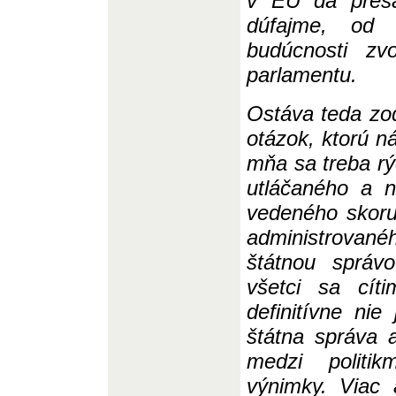
v EÚ dá presa
dúfajme, od 
budúcnosti zv
parlamentu.
Ostáva teda zo
otázok, ktorú n
mňa sa treba rýc
utláčaného a 
ved
eného skoru
administrova
štátnou správ
všetci sa cít
definitívne ni
štátna správa 
medzi politi
výnimky. Viac 