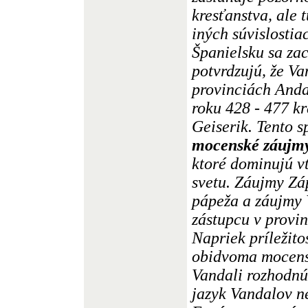
kresťanstva, ale
iných súvislostia
Španielsku sa za
potvrdzujú, že Va
provinciách Anda
roku 428 - 477 k
Geiserik. Tento s
mocenské záujmy
ktoré dominujú 
svetu. Záujmy Z
pápeža a záujmy
zástupcu v provin
Napriek príležit
obidvoma mocens
Vandali rozhodnú 
jazyk Vandalov 