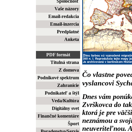
Spoločnosť
Vaše názory
Email-redakcia
Email-inzercia
Predplatné
Anketa
PDF formát
Titulná strana
Z domova
Čo vlastne pov
Podnikové spektrum
vyslancovi Sych
Zahranicie
Podnikateľ a štýl
Dnes vám ponúka
Veda/Kultúra
Zvrškovca do take
Digitálny svet
ktorá je pre väč
Finančné komentáre
neznámou a svoj
Šport
neuveriteľnou. A
Poradenstvo/Servis