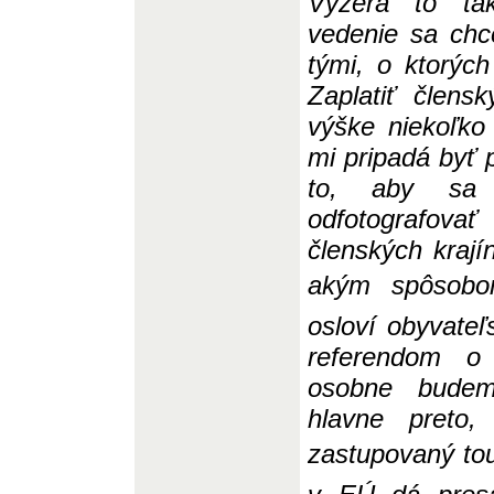
Vyzerá to tak
vede
n
ie sa chc
tými, o ktorých
Zaplatiť člen
výške niekoľko 
mi pripadá byť 
to, aby sa n
odfotografovať
člensk
ý
ch kraj
akým spôsobom 
osloví obyvateľ
referendom 
osobne budem
hlavne preto
zastupovaný tout