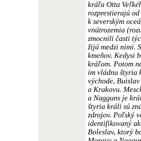
kráľa Otta Veľkéh
rozprestierajú o
k severským oce
vnútrozemia (roz
zmocnili časti tý
žijú medzi nimi.
kmeňov. Kedysi b
kráľom. Potom na
im vládnu štyria 
východe, Buisla
a Krakovu. Mesch
a Nagguns je krá
štyria králi sú zn
zdrojov. Poľský 
identifikovaný ak
Boleslav, ktorý b
Moravy a Nagguns