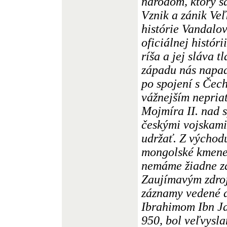
národom, ktorý s
Vznik a zánik Ve
histórie Vandalov
oficiálnej histór
ríša a jej sláva 
západu nás napad
po spojení s Čec
vážnejším nepria
Mojmíra II. nad 
českými vojskami
udržať. Z východ
mongolské kmene 
nemáme žiadne zá
Zaujímavým zdro
záznamy vedené 
Ibrahimom Ibn Ja
950, bol veľvysl