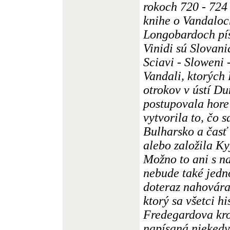
rokoch 720 - 724 
knihe o Vandaloc
Longobardoch píše
Vinidi sú Slovani
Sciavi - Sloweni 
Vandali, ktorých
otrokov v ústí Du
postupovala hore
vytvorila to, čo 
Bulharsko a časť 
alebo založila Ky
Možno to ani s n
nebude také jedn
doteraz nahovára
ktorý sa všetci hi
Fredegardova kro
napísaná niekedy