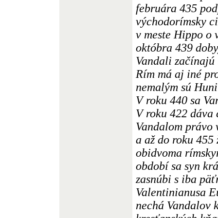
februára 435 pod
východorímsky ci
v meste Hippo o 
októbra 439 doby
Vandali začínajú
Rím má aj iné pr
nemalým sú Huni
V roku 440 sa Van
V roku 422 dáva 
Vandalom právo v
a až do roku 455 
obidvoma rímskym
období sa syn kr
zasnúbi s iba pä
Valentinianusa E
nechá Vandalov k