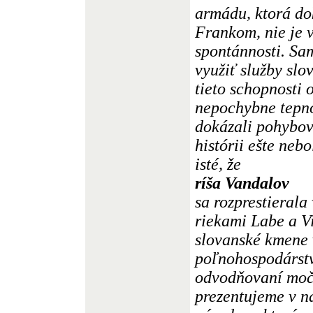
armádu, ktorá do
Frankom, nie je 
spontánnosti. S
využiť služby sl
tieto schopnosti 
nepochybne tepno
dokázali pohybov
histórii ešte neb
isté, že
ríša Vandalov
sa rozprestierala
riekami Labe a Vi
slovanské kmene 
poľnohospodárstv
odvodňovaní moča
prezentujeme v na