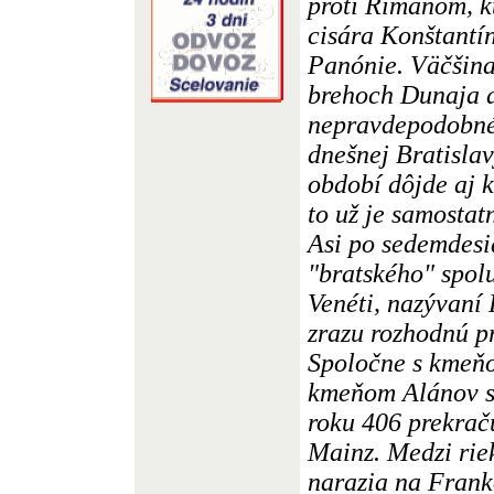
proti Rimanom, k
cisára Konštantí
Panónie. Väčšina
brehoch Dunaja a
nepravdepodobné,
dnešnej Bratisla
období dôjde aj k
to už je samostatn
Asi po sedemdesi
"bratského" spol
Venéti, nazývaní
zrazu rozhodnú pr
Spoločne s kmeň
kmeňom Alánov s
roku 406 prekrač
Mainz. Medzi rie
narazia na Frank