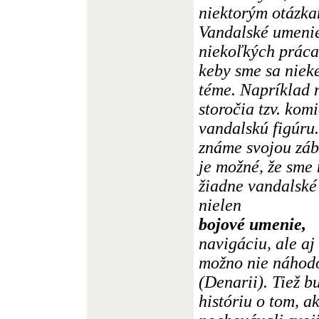
niektorým otázkam
Vandalské umenie
niekoľkých práca
keby sme sa nieke
téme. Napríklad ná
storočia tzv. ko
vandalskú figúru
známe svojou záb
je možné, že sme
žiadne vandalské
nielen
bojové umenie,
navigáciu, ale aj
možno nie náhodo
(Denarii). Tiež b
históriu o tom, 