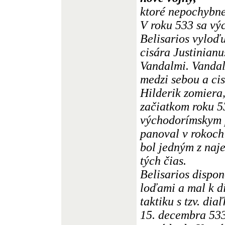
ktoré nepochybne
V roku 533 sa vý
Belisarios vyloďu
cisára Justinianu
Vandalmi. Vandal
medzi sebou a cis
Hilderik zomiera,
začiatkom roku 53
východorímskym 
panoval v rokoch
bol jedným z naje
tých čias.
Belisarios dispo
loďami a mal k d
taktiku s tzv. di
15. decembra 533