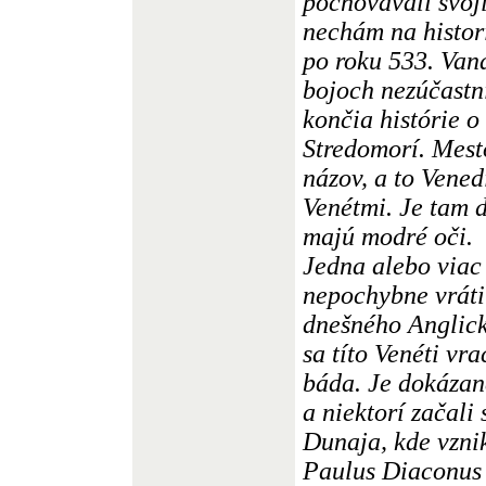
pochovávali svoj
nechám na histor
po roku 533. Vand
bojoch nezúčastni
končia histórie o
Stredomorí. Mest
názov, a to Vened
Venétmi. Je tam d
majú modré oči.
Jedna alebo viac
nepochybne vráti
dnešného Anglick
sa títo Venéti vra
báda. Je dokázané
a niektorí začali 
Dunaja, kde vzni
Paulus Diaconus 