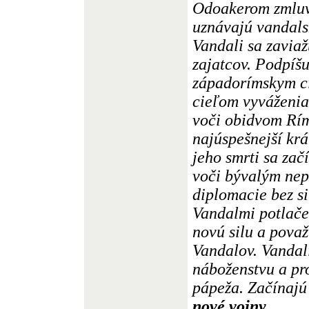
Odoakerom zmluvu
uznávajú vandalsk
Vandali sa zaviaž
zajatcov. Podpíšu
západorímskym c
cieľom vyváženi
voči obidvom Rí
najúspešnejší kr
jeho smrti sa zač
voči bývalým nep
diplomacie bez s
Vandalmi potlač
novú silu a pova
Vandalov. Vandal
náboženstvu a pr
pápeža. Začínajú
nové vojny,