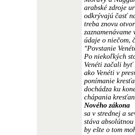
arabské zdroje ur
odkrývajú časť na
treba znovu otvor
zaznamenávame v 
údaje o niečom, 
"Povstanie Venét
Po niekoľkých sto
Venéti začali byť
ako Venéti v pres
ponímanie kresťan
dochádza ku kone
chápania kresťan
Nového zákona
sa v strednej a 
stáva absolútnou 
by ešte o tom mo