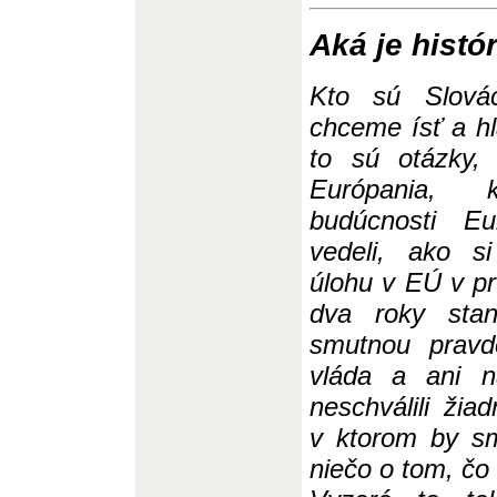
Aká je histó
Kto sú Slová
chceme ísť a h
to sú otázky, 
Európania, 
budúcnosti Eu
vedeli, ako s
úlohu v EÚ v pr
dva roky sta
smutnou pravd
vláda a ani n
neschválili žia
v ktorom by s
niečo o tom, čo