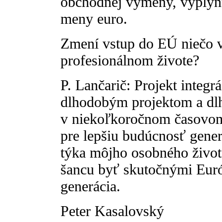
obchodnej výmeny, vyplynú 
meny euro.
Zmení vstup do EÚ niečo 
profesionálnom živote?
P. Lančarič: Projekt integ
dlhodobým projektom a dlho
v niekoľkoročnom časovom
pre lepšiu budúcnosť generá
týka môjho osobného život
šancu byť skutočnými Euró
generácia.
Peter Kasalovský