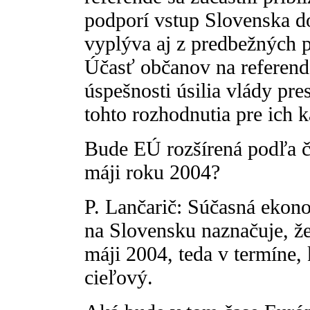
podporí vstup Slovenska do
vyplýva aj z predbežných 
Účasť občanov na referend
úspešnosti úsilia vlády pre
tohto rozhodnutia pre ich 
Bude EÚ rozšírená podľa ča
máji roku 2004?
P. Lančarič: Súčasná ekono
na Slovensku naznačuje, že
máji 2004, teda v termíne,
cieľový.