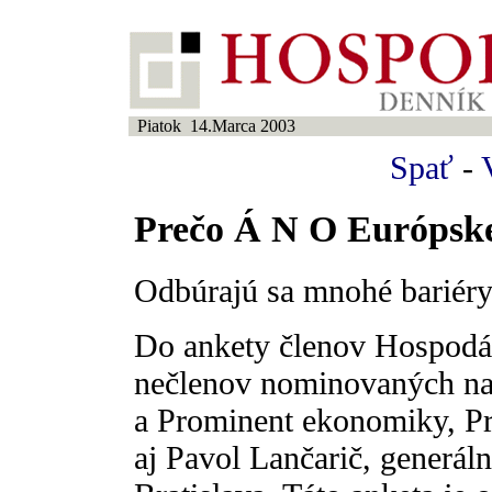
Piatok 14.Marca 2003
Spať
-
Prečo Á N O Európskej
Odbúrajú sa mnohé bariér
Do ankety členov Hospodá
nečlenov nominovaných na j
a Prominent ekonomiky, Pr
aj Pavol Lančarič, generálny