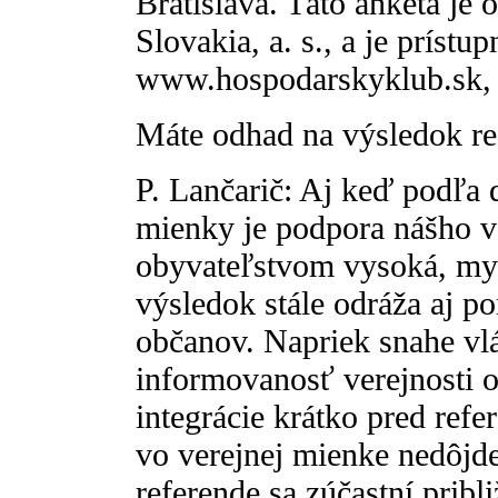
Bratislava. Táto anketa je
Slovakia, a. s., a je prístu
www.hospodarskyklub.sk, 
Máte odhad na výsledok r
P. Lančarič: Aj keď podľa 
mienky je podpora nášho 
obyvateľstvom vysoká, mysl
výsledok stále odráža aj 
občanov. Napriek snahe vlád
informovanosť verejnosti o
integrácie krátko pred re
vo verejnej mienke nedôjde
referende sa zúčastní prib