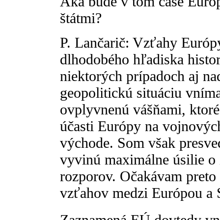
Aká bude v tom čase Európ
štátmi?
P. Lančarič: Vzťahy Európy
dlhodobého hľadiska histo
niektorých prípadoch aj n
geopolitickú situáciu vní
ovplyvnenú vášňami, ktoré 
účasti Európy na vojnovýc
východe. Som však presved
vyvinú maximálne úsilie o i
rozporov. Očakávam preto 
vzťahov medzi Európou a 
Zaznamená EÚ dovtedy vnú