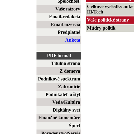
Spoločnosť
Celkové výsledky anke
Vaše názory
Hi-Tech
Email-redakcia
Vaše politické strany
Email-inzercia
Múdry politik
Predplatné
Anketa
PDF formát
Titulná strana
Z domova
Podnikové spektrum
Zahranicie
Podnikateľ a štýl
Veda/Kultúra
Digitálny svet
Finančné komentáre
Šport
Poradenstvo/Servis