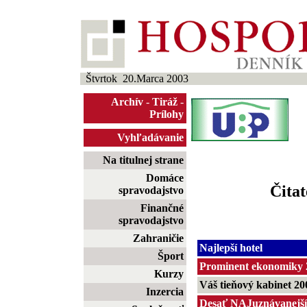
Štvrtok 20.Marca 2003
Archív
-
Tiráž
-
Prílohy
Vyhľadávanie
Na titulnej strane
Domáce
Čitat
spravodajstvo
Finančné
spravodajstvo
Zahraničie
Najlepší hotel
Šport
Prominent ekonomiky 
Kurzy
Váš tieňový kabinet 20
Inzercia
Desať NAJuznávanejší