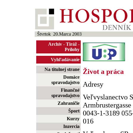
Štvrtok 20.Marca 2003
Archív
-
Tiráž
-
Prílohy
Vyhľadávanie
Na titulnej strane
Život a práca
Domáce
spravodajstvo
Adresy
Finančné
spravodajstvo
Veľvyslanectvo 
Zahraničie
Armbrustergasse 
Šport
0043-1-3189 055
Kurzy
016
Inzercia