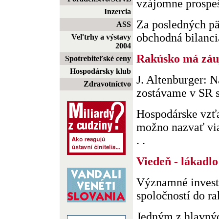
vzájomne prospe
Inzercia
Za posledných p
ASS
obchodná bilancia
Veľtrhy a výstavy
2004
Rakúsko má záu
Spotrebiteľské ceny
Hospodársky klub
J. Altenburger: 
Zdravotníctvo
zostávame v SR 
Hospodárske vzť
možno nazvať via
. .
Viedeň - lákadl
Významné invest
spoločností do r
Jedným z hlavný