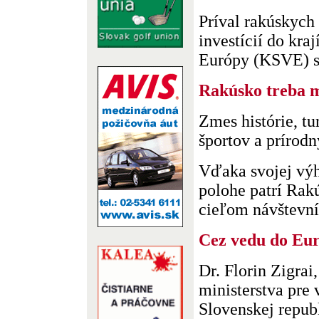
Príval rakúskych
investícií do kra
Európy (KSVE) sa
Rakúsko treba 
Zmes histórie, tu
športov a prírodn
Vďaka svojej výh
polohe patrí Ra
cieľom návštevník
Cez vedu do Eur
Dr. Florin Zigrai
ministerstva pre
Slovenskej repub