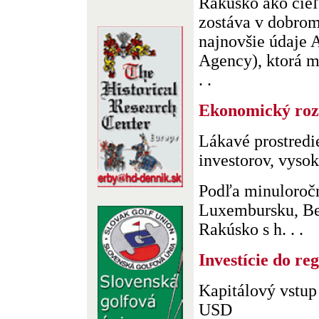
Rakúsko ako cieľ
zostáva v dobrom
najnovšie údaje 
Agency), ktorá m
. .
Ekonomický roz
Lákavé prostredi
investorov, vys
Podľa minuloroč
Luxembursku, Be
Rakúsko s h. . .
Investície do r
Kapitálový vstup 
USD