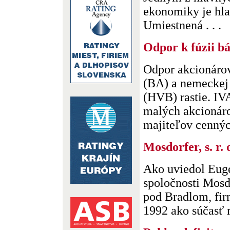
ekonomiky je hla
Umiestnená . . .
Odpor k fúzii b
Odpor akcionárov
(BA) a nemeckej
(HVB) rastie. I
malých akcionár
majiteľov cenných
Mosdorfer, s. r.
Ako uviedol Eug
spoločnosti Mosdo
pod Bradlom, fir
1992 ako súčasť r