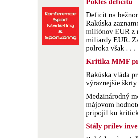
Pokles deficitu
Deficit na bežno
Rakúska zaznamen
miliónov EUR z 
miliardy EUR. Za
polroka však . . .
Kritika MMF pr
Rakúska vláda pr
výraznejšie škrty
Medzinárodný me
májovom hodnote
pripojil ku kriti
Stály prílev inve