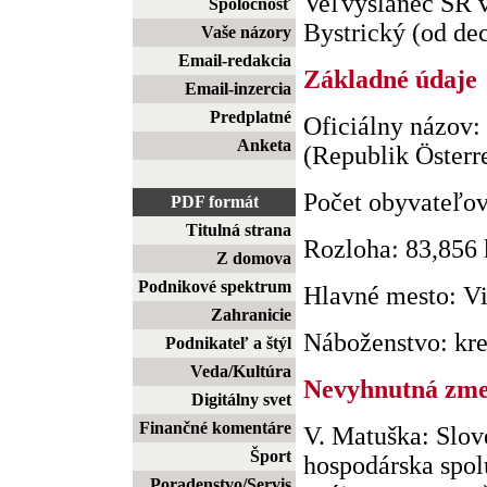
Veľvyslanec SR v
Spoločnosť
Bystrický (od dec
Vaše názory
Email-redakcia
Základné údaje
Email-inzercia
Predplatné
Oficiálny názov:
Anketa
(Republik Österr
Počet obyvateľov
PDF formát
Titulná strana
Rozloha: 83,856
Z domova
Podnikové spektrum
Hlavné mesto: Vi
Zahranicie
Náboženstvo: kre.
Podnikateľ a štýl
Veda/Kultúra
Nevyhnutná zmen
Digitálny svet
Finančné komentáre
V. Matuška: Slov
Šport
hospodárska spol
Poradenstvo/Servis