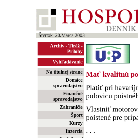
Štvrtok 20.Marca 2003
Archív
-
Tiráž
-
Prílohy
Vyhľadávanie
Na titulnej strane
Mať kvalitnú po
Domáce
spravodajstvo
Platiť pri havari
Finančné
polovicu poistné
spravodajstvo
Zahraničie
Vlastniť motorov
Šport
poistené pre prípa
Kurzy
. . .
Inzercia