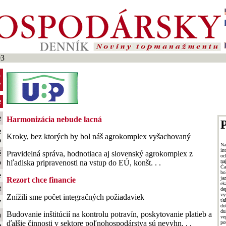
03
-
y
e
e
Harmonizácia nebude lacná
P
e
Kroky, bez ktorých by bol náš agrokomplex vyšachovaný
o
N
i
é
Pravidelná správa, hodnotiaca aj slovenský agrokomplex z
oc
o
n
hľadiska pripravenosti na vstup do EÚ, konšt. . .
Ča
bo
e
ja
Rezort chce financie
ek
t
de
vy
Znížili sme počet integračných požiadaviek
ťa
y
do
du
Budovanie inštitúcií na kontrolu potravín, poskytovanie platieb a
a
ve
ďalšie činnosti v sektore poľnohospodárstva sú nevyhn. . .
po