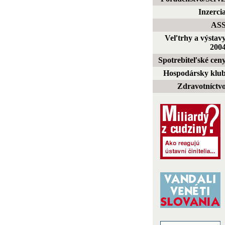
Inzerci
AS
Veľtrhy a výstav
200
Spotrebiteľské cen
Hospodársky klu
Zdravotníctv