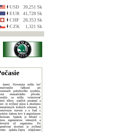
USD
39,251 Sk
EUR
41,728 Sk
CHF
28,353 Sk
CZK
1,321 Sk
očasie
a území Slovenska môžu byť
ntenzívnejšie ťažkosti pri
horeniach pohybového systému,
ajmä reumatického pôvodu.
stejšie sa môžu vyskytovať
lesti kĺbov, starších poranení a
ziev. Je zvýšený sklon k zhoršeniu
zematóznych kožných ochorení, k
presívnym stavom a u ľudí s
sokým tlakom krvi k anginóznym
žkostiam. Spánok je hlboký s
brou regeneráciou telesných a
ševných síl organizmu. Pri
getatívnej dystónii je zvýšená
treba spánku.Zajtra očakávame