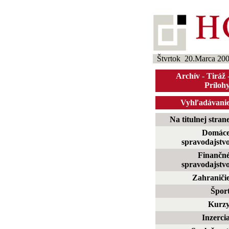
Štvrtok 20.Marca 20
Archív
-
Tiráž
Príloh
Vyhľadávani
Na titulnej stran
Domác
spravodajstv
Finančn
spravodajstv
Zahraniči
Špor
Kurz
Inzerci