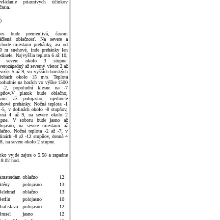
evládanie priaznivých účinkov
časia.
)
nes bude premenlivá, časom
äčšená oblačnosť. Na severe a
chode miestami prehánky, asi od
0 m snehové, inde prehánky len
edinele. Najvyššia teplota 6 až 10,
a severe okolo 3 stupne.
verozápadný až severný vietor 2 až
 večer 5 až 9, vo vyšších horských
lohách okolo 15 m/s. Teplota
poludnie na horách vo výške 1500
-2, popoludní klesne na -7
upňov.V piatok bude oblačno,
som až polojasno, ojedinele
ehové prehánky. Nočná teplota -1
 -5, v dolinách okolo -8 stupňov,
nná 4 až 9, na severe okolo 2
upne. V sobotu bude jasno až
lojasno, na severe miestami až
lačno. Nočná teplota -2 až -7, v
linách -8 až -12 stupňov, denná 4
 8, na severe okolo 2 stupne.
nko vyjde zajtra o 5.58 a zapadne
18.02 hod.
Amsterdam
oblačno
12
Atény
polojasno
13
Belehrad
oblačno
13
Berlín
polojasno
10
ratislava
polojasno
12
Brusel
jasno
12