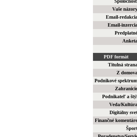
Spoločnos
Vaše názor
Email-redakci
Email-inzerci
Predplatn
Anket
PDF formát
Titulná stran
Z domov
Podnikové spektru
Zahranici
Podnikateľ a štý
Veda/Kultúr
Digitálny sve
Finančné komentár
Špor
Poradenstvo/Servi