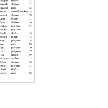
Budapešť
slnečno
12
Bukurešť
oblačno
12
Frankfurt
jasno
13
Helsinki
snehové prehánky
-4
stanbul
oblačno
10
Kodaň
oblačno
11
Kyjev
oblačno
4
Lisabon
polojasno
17
Londýn
polojasno
12
Madrid
slnečno
15
Moskva
oblačno
3
Oslo
polojasno
8
aríž
jasno
13
Praha
polojasno
10
Rím
polojasno
17
Sofia
slnečno
10
Štokholm
oblačno
3
Varšava
oblačno
10
Viedeň
polojasno
13
Záhreb
slnečno
12
Ženeva
jasno
13