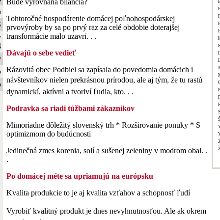
Bude vyrovnaná bilancia?
a
Tohtoročné hospodárenie domácej poľnohospodárskej
S
prvovýroby by sa po prvý raz za celé obdobie doterajšej
I
transformácie malo uzavri. . .
y
4
Dávajú o sebe vedieť
y
Rázovitá obec Podbiel sa zapísala do povedomia domácich i
b
návštevníkov nielen prekrásnou prírodou, ale aj tým, že tu rastú
o
P
dynamickí, aktívni a tvoriví ľudia, kto. . .
Podravka sa riadi túžbami zákazníkov
Mimoriadne dôležitý slovenský trh * Rozširovanie ponuky * S
optimizmom do budúcnosti
Jedinečná zmes korenia, solí a sušenej zeleniny v modrom obal. .
.
Po domácej méte sa upriamujú na európsku
Kvalita produkcie to je aj kvalita vzťahov a schopnosť ľudí
Vyrobiť kvalitný produkt je dnes nevyhnutnosťou. Ale ak okrem