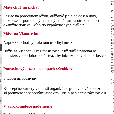
ť
pr
po
Máte chuť na plcha?
y
(zč
a
Ležiac na pohodlnom lôžku, dráždivé jedlá na dosah ruky,
D
obkolesení sporo odetými mladými dámami a otrokmi, ktorí
a
zv
vý
okamžite dolievali víno do vyprázdnených čiaš a p. . .
70
é
oj
n
Mäso na Vianoce bude
a
Se
5,
po
Napriek obchodným akciám je odbyt menší
na
m 
st
Blížia sa Vianoce. Zväz mäsiarov SR už dlhšie naliehal na
ča
a
sn
ministerstvo pôdohospodárstva, aby iniciovalo uvoľnenie bezco.
až
de
. .
a
st
po
m
ob
Potravinový dozor po stopách výrobkov
do
e
až
S lupou na potraviny
l
Sl
o 
a
Koncepčné zámery v oblasti organizácie potravinového dozoru
sú podmienené viacerými aspektmi. Ide o naplnenie záverov Au.
t
. .
e
V agrokomplexe nádejnejšie
t
B
s