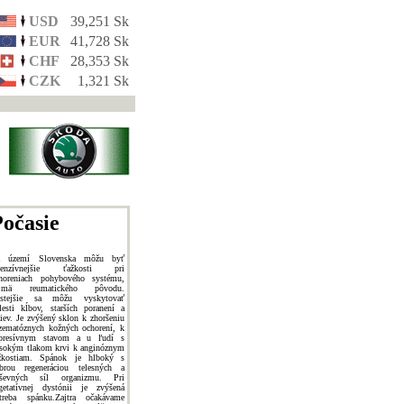
USD
39,251 Sk
EUR
41,728 Sk
CHF
28,353 Sk
CZK
1,321 Sk
očasie
a území Slovenska môžu byť
ntenzívnejšie ťažkosti pri
horeniach pohybového systému,
ajmä reumatického pôvodu.
stejšie sa môžu vyskytovať
lesti kĺbov, starších poranení a
ziev. Je zvýšený sklon k zhoršeniu
zematóznych kožných ochorení, k
presívnym stavom a u ľudí s
sokým tlakom krvi k anginóznym
žkostiam. Spánok je hlboký s
brou regeneráciou telesných a
ševných síl organizmu. Pri
getatívnej dystónii je zvýšená
treba spánku.Zajtra očakávame