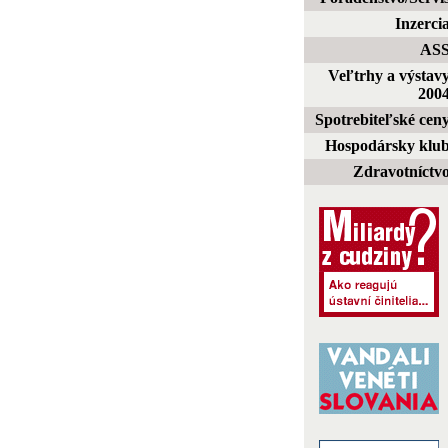
Inzerci
AS
Veľtrhy a výstav
200
Spotrebiteľské cen
Hospodársky klu
Zdravotníctv