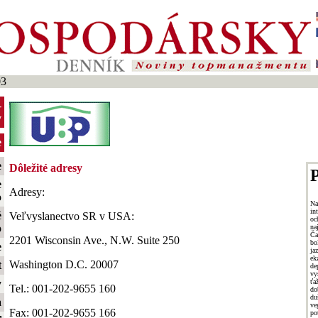
03
-
y
e
e
Dôležité adresy
P
e
Adresy:
o
N
i
é
Veľvyslanectvo SR v USA:
oc
o
n
Ča
2201 Wisconsin Ave., N.W. Suite 250
bo
e
ja
ek
Washington D.C. 20007
t
de
vy
ťa
y
Tel.: 001-202-9655 160
do
du
a
ve
Fax: 001-202-9655 166
po