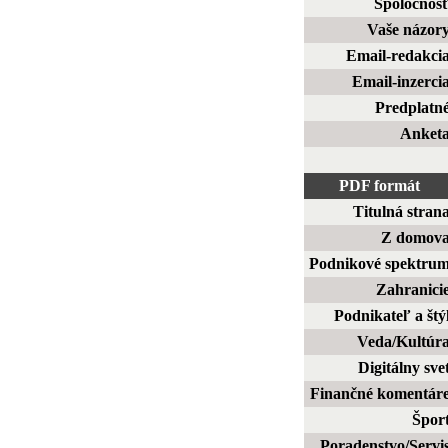
Spoločnos
Vaše názor
Email-redakci
Email-inzerci
Predplatn
Anket
PDF formát
Titulná stran
Z domov
Podnikové spektru
Zahranici
Podnikateľ a štý
Veda/Kultúr
Digitálny sve
Finančné komentár
Špor
Poradenstvo/Servi