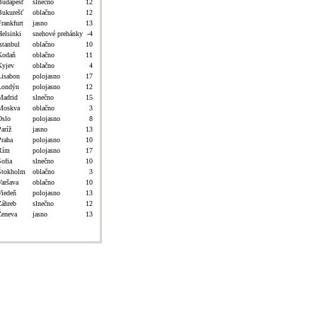
Budapešť
slnečno
12
Bukurešť
oblačno
12
Frankfurt
jasno
13
Helsinki
snehové prehánky
-4
stanbul
oblačno
10
Kodaň
oblačno
11
Kyjev
oblačno
4
Lisabon
polojasno
17
Londýn
polojasno
12
Madrid
slnečno
15
Moskva
oblačno
3
Oslo
polojasno
8
aríž
jasno
13
Praha
polojasno
10
Rím
polojasno
17
Sofia
slnečno
10
Štokholm
oblačno
3
Varšava
oblačno
10
Viedeň
polojasno
13
Záhreb
slnečno
12
Ženeva
jasno
13