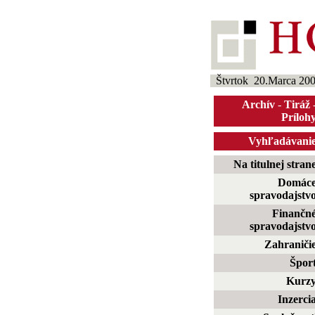
Štvrtok 20.Marca 20
Archív
-
Tiráž
Príloh
Vyhľadávani
Na titulnej stran
Domác
spravodajstv
Finančn
spravodajstv
Zahraniči
Špor
Kurz
Inzerci