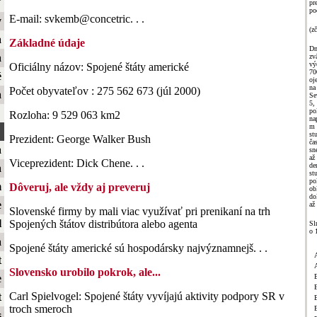
ť
pr
po
E-mail: svkemb@concetric. . .
y
(zč
a
Základné údaje
D
a
zv
vý
Oficiálny názov: Spojené štáty americké
70
é
oj
n
Počet obyvateľov : 275 562 673 (júl 2000)
a
Se
5,
po
Rozloha: 9 529 063 km2
na
m 
st
Prezident: George Walker Bush
ča
a
sn
až
Viceprezident: Dick Chene. . .
de
a
st
po
m
Dôveruj, ale vždy aj preveruj
ob
do
e
až
Slovenské firmy by mali viac využívať pri prenikaní na trh
l
Spojených štátov distribútora alebo agenta
Sl
o 
a
Spojené štáty americké sú hospodársky najvýznamnejš. . .
t
Slovensko urobilo pokrok, ale...
e
Carl Spielvogel: Spojené štáty vyvíjajú aktivity podpory SR v
t
B
troch smeroch
s