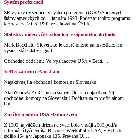
Systém preferencií
SR využíva Všeobecný systém preferencií (GSP) Spojených
štátov amerických od 1. januára 1993. Podstatou tohto programu,
ktorý sa od 29. 5. 1991 vzťahoval na ČSFR, . . .
Štatistiky nie sú vždy zrkadlom vzájomného obchodu
Mark Bocchetti: Slovensko je dobré miesto na investície, len
vysiela stále slabý signál
Obchodné oddelenie Veľvyslanectva USA v Brati. . .
Veľký záujem o AmCham
Najaktívnejšia obchodná komora na Slovensku
Ako členovia AmCham sa stanete členom najaktívnejšej
obchodnej komory na Slovensku! Dočítate sa to v oficiálnom
bul. . .
Značky made in USA vládnu svetu
Z 1000 najväčších firiem na svete bolo v máji 2000 podľa
informácií týždenníka Business Week 494 z USA, v EÚ ich
sídlilo 164 a v Japonsku 135. Prevaha U. . .