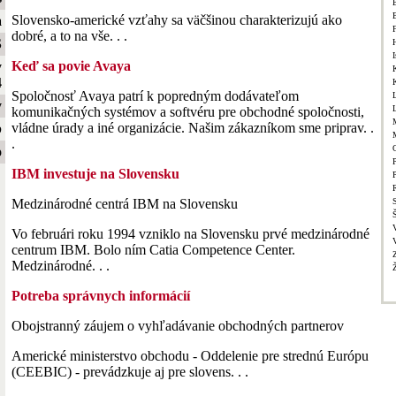
Slovensko-americké vzťahy sa väčšinou charakterizujú ako
a
dobré, a to na vše. . .
S
I
Keď sa povie Avaya
y
4
Spoločnosť Avaya patrí k popredným dodávateľom
y
komunikačných systémov a softvéru pre obchodné spoločnosti,
vládne úrady a iné organizácie. Našim zákazníkom sme priprav. .
b
.
o
P
IBM investuje na Slovensku
Medzinárodné centrá IBM na Slovensku
Vo februári roku 1994 vzniklo na Slovensku prvé medzinárodné
centrum IBM. Bolo ním Catia Competence Center.
Medzinárodné. . .
Potreba správnych informácií
Obojstranný záujem o vyhľadávanie obchodných partnerov
Americké ministerstvo obchodu - Oddelenie pre strednú Európu
(CEEBIC) - prevádzkuje aj pre slovens. . .