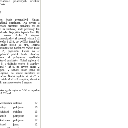
evládanie priaznivých účinkov
časia.
)
nes bude premenlivá, časom
äčšená oblačnosť. Na severe a
chode miestami prehánky, asi od
0 m snehové, inde prehánky len
edinele. Najvyššia teplota 6 až 10,
a severe okolo 3 stupne.
verozápadný až severný vietor 2 až
 večer 5 až 9, vo vyšších horských
lohách okolo 15 m/s. Teplota
poludnie na horách vo výške 1500
-2, popoludní klesne na -7
upňov.V piatok bude oblačno,
som až polojasno, ojedinele
ehové prehánky. Nočná teplota -1
 -5, v dolinách okolo -8 stupňov,
nná 4 až 9, na severe okolo 2
upne. V sobotu bude jasno až
lojasno, na severe miestami až
lačno. Nočná teplota -2 až -7, v
linách -8 až -12 stupňov, denná 4
 8, na severe okolo 2 stupne.
nko vyjde zajtra o 5.58 a zapadne
18.02 hod.
Amsterdam
oblačno
12
Atény
polojasno
13
Belehrad
oblačno
13
Berlín
polojasno
10
ratislava
polojasno
12
Brusel
jasno
12