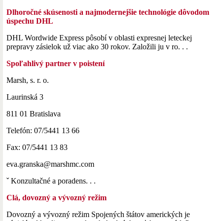
Dlhoročné skúsenosti a najmodernejšie technológie dôvodom
úspechu DHL
DHL Wordwide Express pôsobí v oblasti expresnej leteckej
prepravy zásielok už viac ako 30 rokov. Založili ju v ro. . .
Spoľahlivý partner v poistení
Marsh, s. r. o.
Laurinská 3
811 01 Bratislava
Telefón: 07/5441 13 66
Fax: 07/5441 13 83
eva.granska@marshmc.com
ˇ Konzultačné a poradens. . .
Clá, dovozný a vývozný režim
Dovozný a vývozný režim Spojených štátov amerických je