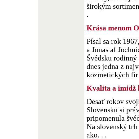
širokým sortimen
.
Krása menom O
Písal sa rok 1967
a Jonas af Jochni
Švédsku rodinný 
dnes jedna z naj
kozmetických firie
Kvalita a imidž
Desať rokov svoj
Slovensku si prá
pripomenula švé
Na slovenský trh 
ako. . .