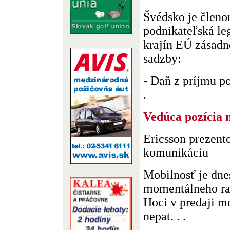
Švédsko je členo
podnikateľská leg
krajín EÚ zásadn
sadzby:
- Daň z príjmu p
.
Vedúca pozícia 
Ericsson prezen
komunikáciu
Mobilnosť je dn
momentálneho ras
Hoci v predaji m
nepat. . .