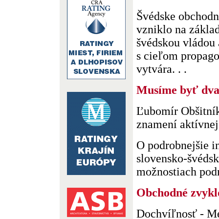
Švédske obchodné
vzniklo na zákla
švédskou vládou
s cieľom propago
vytvára. . .
Musíme byť dva
Ľubomír Obšitník
znamení aktívnej
O podrobnejšie 
slovensko-švéds
možnostiach podn.
Obchodné zvyklo
Dochvíľnosť - M