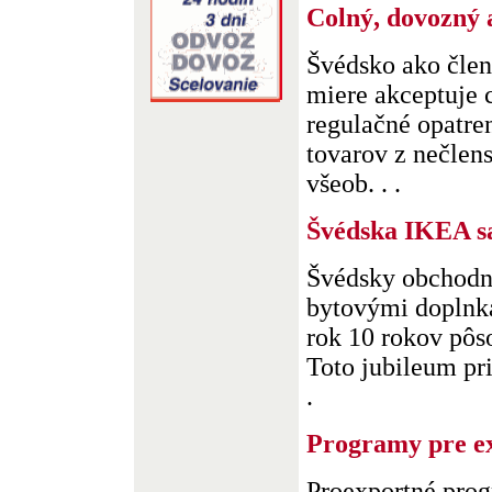
Colný, dovozný 
Švédsko ako člen
miere akceptuje c
regulačné opatre
tovarov z nečlen
všeob. . .
Švédska IKEA sa
Švédsky obchodn
bytovými doplnk
rok 10 rokov pôs
Toto jubileum pr
.
Programy pre ex
Proexportné pro