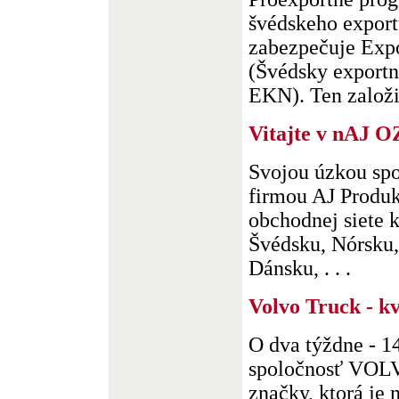
švédskeho export
zabezpečuje Exp
(Švédsky exportn
EKN). Ten založili
Vitajte v nAJ 
Svojou úzkou spo
firmou AJ Produk
obchodnej siete 
Švédsku, Nórsku,
Dánsku, . . .
Volvo Truck - kv
O dva týždne - 14
spoločnosť VOLV
značky, ktorá je