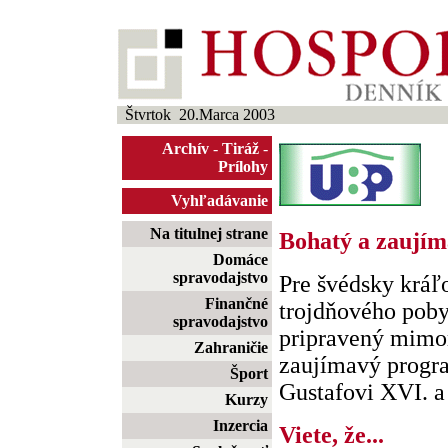
Štvrtok 20.Marca 2003
Archív
-
Tiráž
-
Prílohy
Vyhľadávanie
Na titulnej strane
Bohatý a zaují
Domáce
spravodajstvo
Pre švédsky kráľ
Finančné
trojdňového poby
spravodajstvo
pripravený mimo
Zahraničie
zaujímavý progra
Šport
Gustafovi XVI. a j
Kurzy
Inzercia
Viete, že...