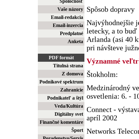
Spoločnosť
Spôsob dopravy
Vaše názory
Email-redakcia
Najvýhodnejšie je
Email-inzercia
letecky, a to buď
Predplatné
Arlanda (asi 40 
Anketa
pri návšteve južne
PDF formát
Významné veľtr
Titulná strana
Štokholm:
Z domova
Podnikové spektrum
Medzinárodný ve
Zahranicie
osvetlenia: 6. - 1
Podnikateľ a štýl
Veda/Kultúra
Connect - výstav
Digitálny svet
apríl 2002
Finančné komentáre
Networks Telecom:
Šport
Poradenstvo/Servis