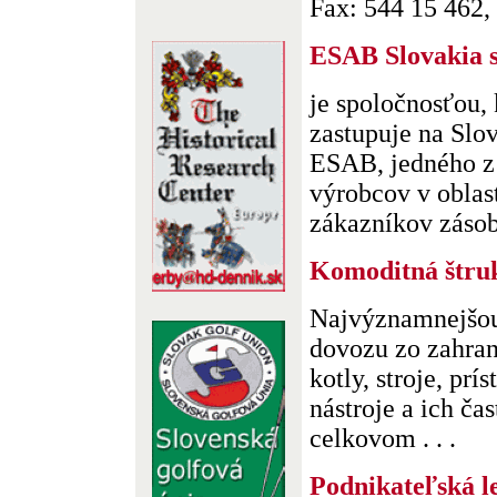
Fax: 544 15 462,
ESAB Slovakia s
je spoločnosťou, 
zastupuje na Slo
ESAB, jedného z 
výrobcov v oblast
zákazníkov zásob
Komoditná štru
Najvýznamnejšou
dovozu zo zahrani
kotly, stroje, prí
nástroje a ich ča
celkovom . . .
Podnikateľská le