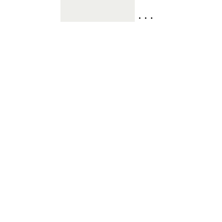
. . .