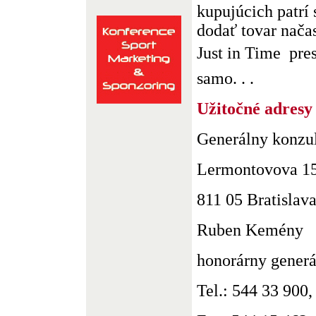
kupujúcich patrí
dodať tovar načas
Just in Time  pr
samo. . .
Užitočné adresy
Generálny konzu
Lermontovova 1
811 05 Bratislav
Ruben Kemény
honorárny generá
Tel.: 544 33 900