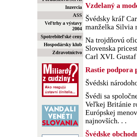
Vzdelaný a mod
Inzercia
ASS
Švédsky kráľ Car
Veľtrhy a výstavy
manželka Silvia 
2004
Spotrebiteľské ceny
Na trojdňovú ofi
Hospodársky klub
Slovenska prices
Zdravotníctvo
Carl XVI. Gustaf 
Rastie podpora 
Švédski národoho
Švédi sa spoločn
Veľkej Británie r
Európskej menov
najnovších. . .
Švédske obchodn