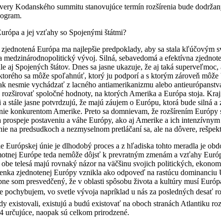
ávery Kodanského summitu stanovujúce termín rozšírenia bude dodržan
nogram.
urópa a jej vzťahy so Spojenými štátmi?
 zjednotená Európa ma najlepšie predpoklady, aby sa stala kľúčovým 
 medzinárodnopolitický vývoj. Silná, sebavedomá a efektívna zjednote
le aj Spojených štátov. Dnes sa jasne ukazuje, že aj taká superveľmoc
 ktorého sa môže spoľahnúť, ktorý ju podporí a s ktorým zároveň môže
šak nesmie vychádzať z lacného antiamerikanizmu alebo antieurópanstva
 rozširovať spoločné hodnoty, na ktorých Amerika a Európa stoja. Kraj
i a stále jasne potvrdzujú, že majú záujem o Európu, ktorá bude silná a
nie konkurentom Amerike. Preto sa domnievam, že rozšírením Európy sa
 a prospeje postaveniu a váhe Európy, ako aj Amerike a ich intenzívny
e na predsudkoch a nezmyselnom pretláčaní sa, ale na dôvere, rešpekte
e Európskej únie je dlhodobý proces a z hľadiska tohto meradla je obd
motnej Európe teda nemôže dôjsť k prevratným zmenám a vzťahy Euró
 obe telesá majú rovnaký názor na väčšinu svojich politických, ekono
ienka zjednotenej Európy vznikla ako odpoveď na rastúcu dominanciu
bne som presvedčený, že v oblasti spôsobu života a kultúry musí Európa 
ilne pochybujem, vo svetle vývoja napríklad u nás za posledných desať rok
 existovali, existujú a budú existovať na oboch stranách Atlantiku rozd
4 určujúce, naopak sú celkom prirodzené.