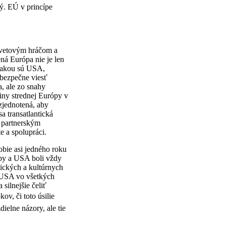
ý. EÚ v princípe
svetovým hráčom a
ná Európa nie je len
, akou sú USA,
 bezpečne viesť
, ale zo snahy
iny strednej Európy v
 zjednotená, aby
 transatlantická
m partnerským
 a spolupráci.
obie asi jedného roku
py a USA boli vždy
mických a kultúrnych
 USA vo všetkých
silnejšie čeliť
ov, či toto úsilie
ielne názory, ale tie