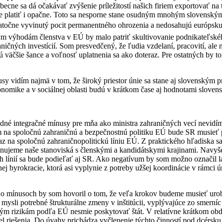
ecne sa dá očakávať zvýšenie príležitostí našich firiem exportovať na 
de platiť i opačne. Toto sa nesporne stane osudným mnohým slovensk
atočne vyvinutý pocit permanentného ohrozenia a nedosahujú európsku
m výhodám členstva v EÚ by malo patriť skultivovanie podnikateľskéh
aničných investícií. Som presvedčený, že ľudia vzdelaní, pracovití, ale 
jú väčšie šance a voľnosť uplatnenia sa ako doteraz. Pre ostatných by 
sy vidím najmä v tom, že široký priestor únie sa stane aj slovenským 
onomike a v sociálnej oblasti budú v krátkom čase aj hodnotami sloven
dné integračné mínusy pre mňa ako ministra zahraničných vecí nevidí
 na spoločnú zahraničnú a bezpečnostnú politiku EÚ bude SR musieť p
az na spoločnú zahraničnopolitickú líniu EÚ. Z praktického hľadiska s
dinujeme naše stanoviská s členskými a kandidátskymi krajinami. Navyš
h línií sa bude podieľať aj SR. Ako negatívum by som možno označil l
j byrokracie, ktorá asi vyplynie z potreby užšej koordinácie v rámci ú
 o mínusoch by som hovoril o tom, že veľa krokov budeme musieť uro
ysli potrebné štrukturálne zmeny v inštitúcii, vyplývajúce zo smerníc 
m rizikám podľa EÚ nesmie poskytovať štát. V relatívne krátkom obd
l riešenia. Do úvahy prichádza vyčlenenie týchto činností pod dcérsku