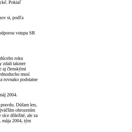
cké. Pokiaľ
ov si, podľa
podporou vstupu SR
udúceho roku
y zdali takmer
e aj členskými
 jednoducho musí
 a rovnako podstatne
máj 2004.
a pravdu. Dúfam len,
 najväčším ohrozením
síce dôležité, ale za
p. mája 2004, tým