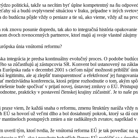
rýdzo politická, takže sa necítim byť úplne kompetentný na ňu odpove
ťahy sú a budú ovplyvnené situáciou v Iraku, prípadne v iných sveto
a do budúcna pôjde vždy o peniaze a tie sú, ako vieme, vždy až na prvo
 rok znovu posunie dopredu, tak ako to integračná história opakovanie 
m dvoch rovnocenných partnerov, ktorí majú aj svoje vlastné záujmy a
ópska únia vnútornú reformu?
ka integrácia je predsa kontinuálny evolučný proces. O podobe budúce
rého sa zúčastňujú aj zástupcovia SR. Konvent bol ustanovený na zákl
ala Európska rada v decembri 2001 s cieľom nájsť možnosti priblížiť úni
kú legitimitu, ale aj zlepšiť transparentnosť a efektívnosť jej fungovan
ť medzivládna konferencia, ktorá prijme rozhodnutie o tom, akým s
 riešenie bude spočívať v prijatí novej, ústavnej zmluvy o EÚ. Pristupu
odnotne, prakticky v postavení členskej krajiny zúčastniť. Je to naše p
j praxe viem, že každá snaha o reformu, zmenu štruktúry naráža vždy n
 EÚ sa hovorí už veľmi dlho a bol dosiahnutý pokrok, ktorý sa dá ozna
v mantineloch postupných zmien a nie radikálnych zvratov, napríklad v a
uveril tým, ktorí tvrdia, že vnútorná reforma EÚ je tak povediac na sp
kracie v EÚ, ako i neochote bohatších členov EÚ rozlúčiť sa s úrovňo