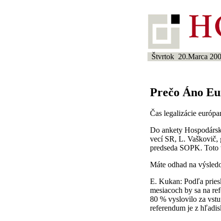
Štvrtok 20.Marca 20
Prečo Áno Eur
Čas legalizácie európa
Do ankety Hospodárske
vecí SR, L. Vaškovič,
predseda SOPK. Toto v
Máte odhad na výsled
E. Kukan: Podľa pries
mesiacoch by sa na re
80 % vyslovilo za vstu
referendum je z hľadis