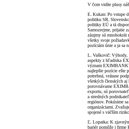
V čom vidíte plusy ná
E. Kukan: Po vstupe do
politiku SR. Slovensko
politiky EÚ a tá dispon
Samozrejme, prijatie z
záujmy sú mnohokrát rô
všetky svoje požiadav
pozíciám únie a ja sa 
L. Vaškovič: Výhody, 
aspekty z hľadiska E
význam EXIMBANKY vzr
najlepšie pozície ešte
potrebná, vrátane pod
všetkých členských aj
porovnávame EXIMBANK
exportu, sú porovnate
a stredných podnikateľ
regiónov. Pokúsime sa
organizáciami. Zvažuj
spojené s väčším rizik
Ľ. Lopatka: K zjavným
bariér pomôže i firme 