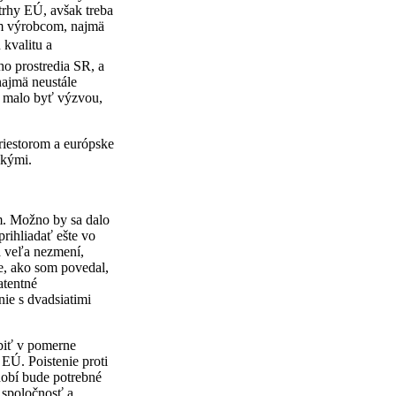
trhy EÚ, avšak treba
ým výrobcom, najmä
 kvalitu a
o prostredia SR, a
najmä neustále
to malo byť výzvou,
priestorom a európske
skými.
m. Možno by sa dalo
rihliadať ešte vo
a veľa nezmení,
e, ako som povedal,
atentné
nie s dvadsiatimi
biť v pomerne
EÚ. Poistenie proti
obí bude potrebné
 spoločnosť a