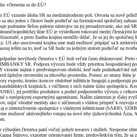
šho včlenenia sa do EÚ?
 EÚ vzrastie úloha SR na medzinárodnom poli. Otvoria sa nové príleži
 sa ako jeden z členov bude podieľať na formulovaní spoločnej zahran
uje podstatne širšou paletou nástrojov na jej presadzovanie, ako má SR 
ahraničnopolitickej línie EÚ je výsledkom rokovaní medzi členskými kr
znorodé, a preto žiadna krajina nemôže dúfať, že sa jej do spoločnej l
ky. Už ako asociovaná krajina sme mali možnosť pripájať sa k niekto
naozaj teším na to, keď sa SR bude za jedným stolom podieľať na tvorbe
prípadne nevýhody členstva v EÚ boli veľmi často diskutované. Preto 
XIMBANKY SR. Podpora vývozu bude vždy prioritou hospodárskej polit
astie najmä v predvstupovom období, keď naše podnikateľské subj
 pred úplným otvorením sa trhového prostredia. Pomoc zo strany štátu je 
pory exportu, koniec-koncov obdobné inštitúcie fungujú a podporujú p
 kandidátskych krajinách, s väčšinou z nich máme úzku spoluprácu. Ke
U, jej portfólio produktov a podiel podporeného vývozu z celkov
ľné s európskymi exportnými agentúrami. Naším zámerom je ďalej zv
ov, nájsť vhodné metódy ako v súčinnosti s vládou prispieť k rozvoju
 aj o zintenzívnenie spolupráce s vládnymi inštitúciami (SARIO, SZRB
eme možnosť aktívnejšieho vstupu na nové trhy (juhovýchodná Ázia, Af
om.
 výhodám členstva patrí voľný pohyb tovarov i služieb. Nesporne eli
Kappa Štúrovo, exportne orientovanej firme, predovšetkým tým, že sa z