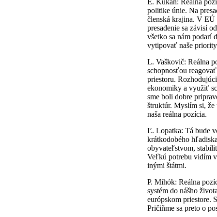
E. Kukan: Reálna pozí
politike únie. Na pres
členská krajina. V EÚ 
presadenie sa závisí o
všetko sa nám podarí d
vytipovať naše priority
L. Vaškovič: Reálna 
schopnosťou reagovať 
priestoru. Rozhodujúc
ekonomiky a využiť sch
sme boli dobre priprav
štruktúr. Myslím si, ž
naša reálna pozícia.
Ľ. Lopatka: Tá bude vo
krátkodobého hľadiska
obyvateľstvom, stabil
Veľkú potrebu vidím v
inými štátmi.
P. Mihók: Reálna pozí
systém do nášho život
európskom priestore. S
Pričiňme sa preto o po