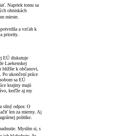
dať. Napriek tomu sa
vých ohniskách
m mieste.
potvrdila a vzťah k
 priority.
j EÚ diskutuje
ade Laekenskej
u bližšie k občanovi,
ia. Po ukončení práce
pôsobom sa EÚ
júce krajiny majú
rávo, keďže aj my
a silný odpor. O
čiť len za mierny. Aj
grárnej politike.
adnutie. Myslím si, s
u ich blahobytu, že