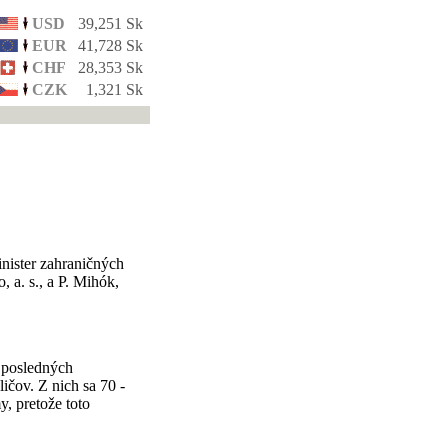
USD
39,251 Sk
EUR
41,728 Sk
CHF
28,353 Sk
CZK
1,321 Sk
nister zahraničných
a. s., a P. Mihók,
 posledných
čov. Z nich sa 70 -
, pretože toto