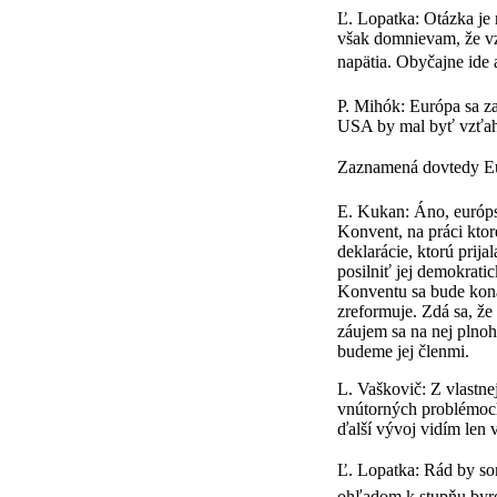
Ľ. Lopatka: Otázka je 
však domnievam, že vz
napätia. Obyčajne ide 
P. Mihók: Európa sa za
USA by mal byť vzťaho
Zaznamená dovtedy Eur
E. Kukan: Áno, európs
Konvent, na práci kto
deklarácie, ktorú prij
posilniť jej demokratic
Konventu sa bude kona
zreformuje. Zdá sa, že
záujem sa na nej plnoh
budeme jej členmi.
L. Vaškovič: Z vlastne
vnútorných problémoch
ďalší vývoj vidím len 
Ľ. Lopatka: Rád by som 
ohľadom k stupňu byro