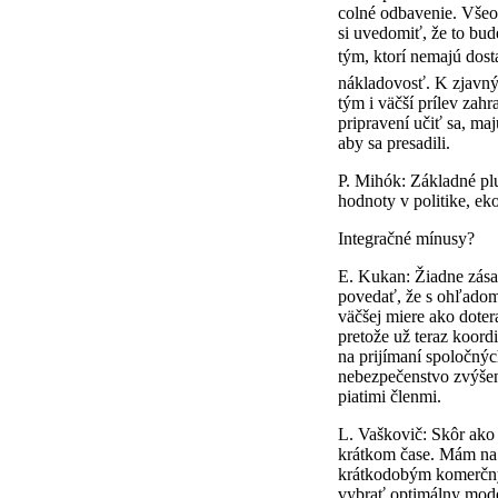
colné odbavenie. Všeob
si uvedomiť, že to bu
tým, ktorí nemajú dost
nákladovosť. K zjavný
tým i väčší prílev zahr
pripravení učiť sa, ma
aby sa presadili.
P. Mihók: Základné plu
hodnoty v politike, ek
Integračné mínusy?
E. Kukan: Žiadne zása
povedať, že s ohľadom
väčšej miere ako doter
pretože už teraz koor
na prijímaní spoločnýc
nebezpečenstvo zvýšene
piatimi členmi.
L. Vaškovič: Skôr ako
krátkom čase. Mám na m
krátkodobým komerčný
vybrať optimálny mode