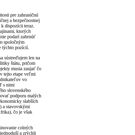
tosti pre zahraničnú
ičnej a bezpečnostnej
k dispozícii teraz.
ajinami, ktorých
ínie podarí zahrnúť
rým spoločným
 týchto pozícií.
sa sústreďujem len na
iky štátu, pričom
ekty musia zaujať čo
v tejto etape veľmi
odnikateľov vo
ď s nimi
ého slovenského
yšovať podporu malých
 ekonomicky slabších
) a stavovskými
rika), čo je však
minovanie colných
jednoduší a zrýchli