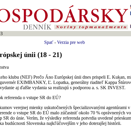
03
Spať
-
Verzia pre web
ópskej únii (18 - 21)
nstva
ho klubu (NEF) Prečo Áno Európskej únii dnes prispeli E. Kukan, mi
 guvernér EXIMBANKY, Ľ. Lopatka, generálny riaditeľ Kappa Štúrovo, 
ydanie aj ďalšie vydania sa realizujú s podporou a. s. SK INVEST.
ok referenda o vstupe SR do EÚ?
kumov verejnej mienky uskutočnených špecializovanými agentúrami v
ferende o vstupe SR do EÚ malo zúčastniť okolo 70 % oprávnených voli
p SR do únie. Verím, že výsledky referenda potvrdia uvedené prieskumy
ka budúcnosti Slovenska najkľúčovejším v jeho doterajšej histórii.