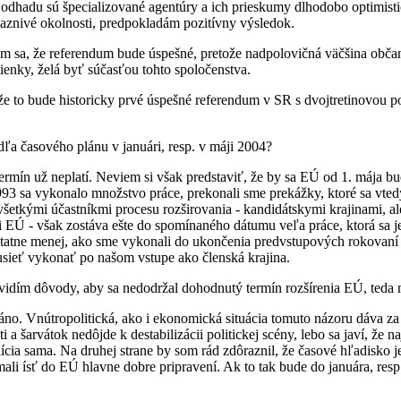
 odhadu sú špecializované agentúry a ich prieskumy dlhodobo optimisti
iaznivé okolnosti, predpokladám pozitívny výsledok.
 sa, že referendum bude úspešné, pretože nadpolovičná väčšina občan
enky, želá byť súčasťou tohto spoločenstva.
e to bude historicky prvé úspešné referendum v SR s dvojtretinovou 
ľa časového plánu v januári, resp. v máji 2004?
ermín už neplatí. Neviem si však predstaviť, že by sa EÚ od 1. mája b
993 sa vykonalo množstvo práce, prekonali sme prekážky, ktoré sa vted
šetkými účastníkmi procesu rozširovania - kandidátskymi krajinami, al
mi EÚ - však zostáva ešte do spomínaného dátumu veľa práce, ktorá sa
dstatne menej, ako sme vykonali do ukončenia predvstupových rokovaní
ieť vykonať po našom vstupe ako členská krajina.
evidím dôvody, aby sa nedodržal dohodnutý termín rozšírenia EÚ, teda 
áno. Vnútropolitická, ako i ekonomická situácia tomuto názoru dáva z
i a šarvátok nedôjde k destabilizácii politickej scény, lebo sa javí, že
lícia sama. Na druhej strane by som rád zdôraznil, že časové hľadisko je 
mali ísť do EÚ hlavne dobre pripravení. Ak to tak bude do januára, res