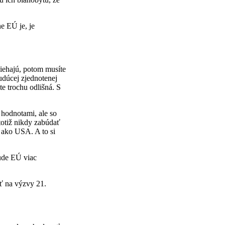
e EÚ je, je
biehajú, potom musíte
udúcej zjednotenej
te trochu odlišná. S
 hodnotami, ale so
totiž nikdy zabúdať
 ako USA. A to si
bude EÚ viac
ť na výzvy 21.