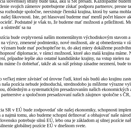
cia slovenskej strany bude taká, akú si SR presadí. Každopádne bude
adenie svojich zámerov potrebujeme získať podporu partnerov, presne t
sa rozhoduje spoločne, neexistuje členská krajina, ktorá by sama mohla
d našej šikovnosti. Iste, pri hlasovaní budeme mať menší počet hlasov ak
ocieliť. Podstatné je však to, že budeme mať možnosti a príležitosti. M
 a sústrediť sa na
pozícia bude ovplyvnená naším momentálnym východiskovým stavom a
na výzvy, zmenené podmienky, nové možnosti, ale aj obmedzenia v r
i význam bude mať pochopiteľne to, do akej miery dokážeme pozdvihnú
opnosť diplomacie, v rámci možností, ktoré ako malá krajina máme. Na
ení, prípadne lepšie ako ostatné kandidátske krajiny, na vstup nielen n
e tu máme čo dobiehať, takže ak sa náš prístup zásadne nezmení, bude 
 veľkej miere závisieť od úrovne ľudí, ktorí nás budú ako krajinu zas
 naša pozícia nebude jednoduchá, strednodobo ju môžeme výrazne vy
itou, dôsledným a systematickým presadzovaním našich ekonomických 
 partnerstve a spoločnom presadzovaní našich záujmov spoločne s ČR
cia SR v EÚ bude zodpovedať sile našej ekonomiky, schopnosti imple
a a najmä tomu, ako budeme schopní definovať a obhajovať naše národ
lovensko potrebuje silnú EÚ, lebo ona je základom aj silnej pozície naše
silnenie globálnej pozície EÚ v dnešnom svete.