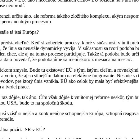
se neobrodí.
menzii určite áno, ale reforma takého zložitého komplexu, akým nesporn
j permanentným procesom.
tále tá istá Európa?
predstaviteľné. Keď si zoberiete procesy, ktoré v súčasnosti v únii pre
, že únia sa neustále dynamicky vyvíja. V súčasnosti sa tvorí podoba b
en chce, ale aj na tomto procese participuje. Takže tá podoba bude urči
sa dalo povedať, že podoba únie sa mení skoro z mesiaca na mesiac.
tickom zmysle. Bude tu existovať EÚ s tými istými cieľmi a rovnakými
 verím, že aj so silnejším tlakom na efektívne fungovanie. Nesmie sa 
vodov, pre ktorý únia vznikla. EÚ ako celok by mala byť efektívnejšia
 a tvrdej práce.
 raz dôjde, tak áno. Čím však dôjde k vnútornej reforme neskôr, tým 
kou USA, bude to na spoločnú škodu.
usí vzísť silnejšia a konkurenčne schopnejšia Európa, schopná reagova
meradle.
eálna pozícia SR v EÚ?