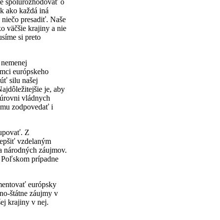
me spolurozhodovať o
ak ako každá iná
 niečo presadiť. Naše
o väčšie krajiny a nie
usíme si preto
 nemenej
ámci európskeho
ť silu našej
jdôležitejšie je, aby
a úrovni vládnych
tomu zodpovedať i
tupovať. Z
lepšiť vzdelaným
a národných záujmov.
, Poľskom prípadne
mentovať európsky
no-štátne záujmy v
j krajiny v nej.