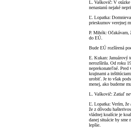
L. Vaškovič: V otázke
nenastanú nejaké nepr
Ľ. Lopatka: Domnievam
prieskumov verejnej mi
P. Mihók: Očakávam, ž
do EÚ.
Bude EÚ rozšírená pod
E. Kukan: Januárový t
nerozšírila. Od roku 1
neprekonateľné. Pred v
krajinami a inštitúcia
urobiť. Je to však po
menej, ako budeme mus
L. Vaškovič: Zatiaľ n
Ľ. Lopatka: Verím, že 
že z dôvodu hašterivost
vládnej koalície je koa
danej situácie by sme 
lepšie.