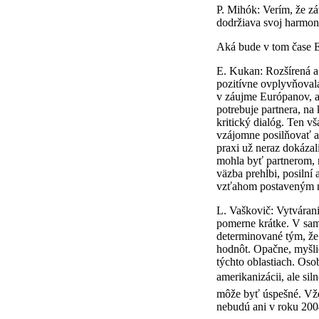
P. Mihók: Verím, že z
dodržiava svoj harmo
Aká bude v tom čase E
E. Kukan: Rozšírená a
pozitívne ovplyvňovala
v záujme Európanov, a
potrebuje partnera, na
kritický dialóg. Ten v
vzájomne posilňovať a
praxi už neraz dokázal
mohla byť partnerom, 
väzba prehĺbi, posilní
vzťahom postaveným ni
L. Vaškovič: Vytvárani
pomerne krátke. V sa
determinované tým, že
hodnôt. Opačne, myšl
týchto oblastiach. Oso
amerikanizácii, ale s
môže byť úspešné. Vždy
nebudú ani v roku 200