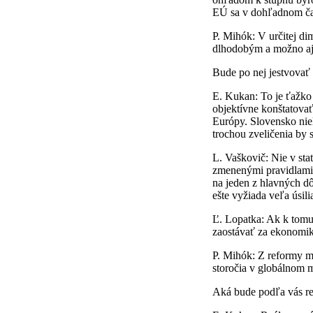
EÚ sa v dohľadnom ča
P. Mihók: V určitej di
dlhodobým a možno a
Bude po nej jestvovať s
E. Kukan: To je ťažko 
objektívne konštatovať
Európy. Slovensko niel
trochou zveličenia by 
L. Vaškovič: Nie v sta
zmenenými pravidlami a
na jeden z hlavných dô
ešte vyžiada veľa úsilia
Ľ. Lopatka: Ak k tomu
zaostávať za ekonomi
P. Mihók: Z reformy m
storočia v globálnom 
Aká bude podľa vás r