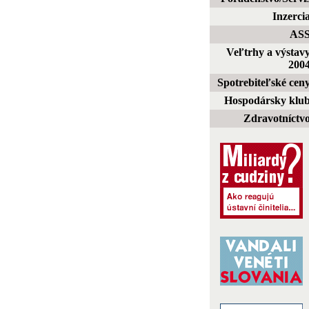
Inzerci
AS
Veľtrhy a výstav
200
Spotrebiteľské cen
Hospodársky klu
Zdravotníctv