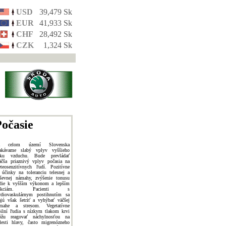
USD
39,479 Sk
EUR
41,933 Sk
CHF
28,492 Sk
CZK
1,324 Sk
očasie
a celom území Slovenska
akávame slabý vplyv vyššieho
aku vzduchu. Bude prevládať
äčša priaznivý vplyv počasia na
teosenzitívnych ľudí. Pozitívne
 účinky na toleranciu telesnej a
ševnej námahy, zvýšenie tonusu
die k vyšším výkonom a lepším
eakciám. Pacienti s
rdiovaskulárnym postihnutím sa
jú však šetriť a vyhýbať väčšej
mahe a stresom. Vegetatívne
bilní ľudia s nízkym tlakom krvi
žu reagovať náchylnosťou na
lesti hlavy, často migrenózneho