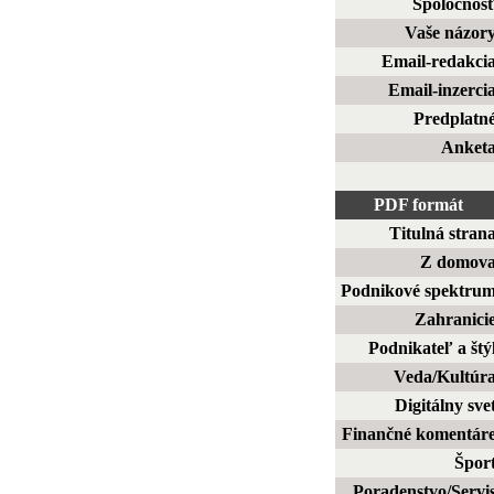
Spoločnos
Vaše názor
Email-redakci
Email-inzerci
Predplatn
Anket
PDF formát
Titulná stran
Z domov
Podnikové spektru
Zahranici
Podnikateľ a štý
Veda/Kultúr
Digitálny sve
Finančné komentár
Špor
Poradenstvo/Servi