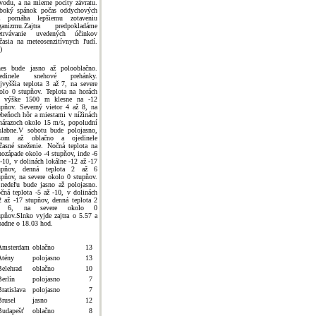
vodu, a na mierne pocity závratu.
boký spánok počas oddychových
z pomáha lepšiemu zotaveniu
ganizmu.Zajtra predpokladáme
etrvávanie uvedených účinkov
časia na meteosenzitívnych ľudí.
)
es bude jasno až polooblačno.
jedinele snehové prehánky.
jvyššia teplota 3 až 7, na severe
olo 0 stupňov. Teplota na horách
 výške 1500 m klesne na -12
upňov. Severný vietor 4 až 8, na
ebeňoch hôr a miestami v nížinách
nárazoch okolo 15 m/s, popoludní
slabne.V sobotu bude polojasno,
som až oblačno a ojedinele
časné sneženie. Nočná teplota na
hozápade okolo -4 stupňov, inde -6
 -10, v dolinách lokálne -12 až -17
upňov, denná teplota 2 až 6
upňov, na severe okolo 0 stupňov.
nedeľu bude jasno až polojasno.
čná teplota -5 až -10, v dolinách
2 až -17 stupňov, denná teplota 2
ž 6, na severe okolo 0
upňov.Slnko vyjde zajtra o 5.57 a
padne o 18.03 hod.
Amsterdam
oblačno
13
Atény
polojasno
13
Belehrad
oblačno
10
Berlín
polojasno
7
ratislava
polojasno
7
Brusel
jasno
12
Budapešť
oblačno
8