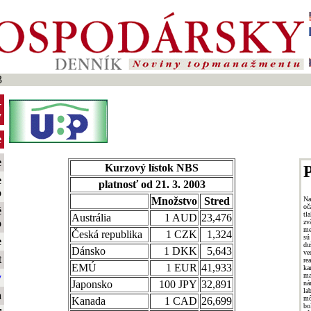
3
-
y
e
e
Kurzový lístok NBS
P
e
platnosť od 21. 3. 2003
o
N
Množstvo
Stred
oč
é
tl
Austrália
1 AUD
23,476
o
zv
me
Česká republika
1 CZK
1,324
sú
e
du
Dánsko
1 DKK
5,643
ve
t
r
EMÚ
1 EUR
41,933
ka
ma
y
Japonsko
100 JPY
32,891
ná
la
a
mô
Kanada
1 CAD
26,699
bo