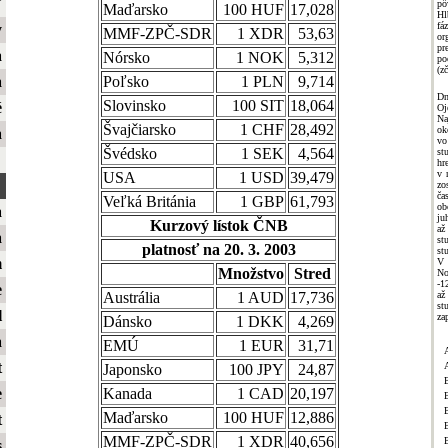
ť
pô
Maďarsko
100 HUF
17,028
Hl
fá
y
MMF-ZPČ-SDR
1 XDR
53,63
or
pr
a
Nórsko
1 NOK
5,312
po
(zč
a
Poľsko
1 PLN
9,714
Dn
Slovinsko
100 SIT
18,064
é
O
Na
Švajčiarsko
1 CHF
28,492
ok
a
vo
Švédsko
1 SEK
4,564
st
hr
v 
USA
1 USD
39,479
zo
ča
Veľká Británia
1 GBP
61,793
ob
a
ju
Kurzový lístok ČNB
až
a
st
platnosť na 20. 3. 2003
st
m
V 
Množstvo
Stred
No
-1
e
a
Austrália
1 AUD
17,736
st
l
za
Dánsko
1 DKK
4,269
a
EMÚ
1 EUR
31,71
t
Japonsko
100 JPY
24,87
e
Kanada
1 CAD
20,197
B
Maďarsko
100 HUF
12,886
t
MMF-ZPČ-SDR
1 XDR
40,656
s