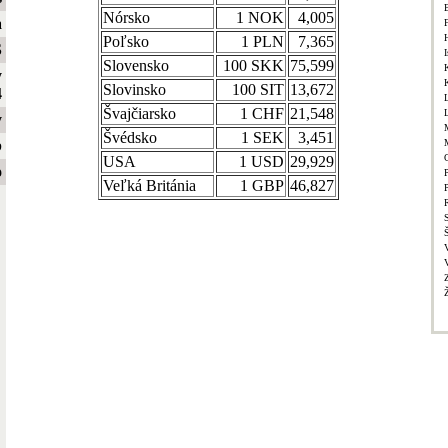
Nórsko
1 NOK
4,005
a
Poľsko
1 PLN
7,365
S
I
Slovensko
100 SKK
75,599
y
Slovinsko
100 SIT
13,672
4
Švajčiarsko
1 CHF
21,548
y
Švédsko
1 SEK
3,451
b
USA
1 USD
29,929
o
P
Veľká Británia
1 GBP
46,827