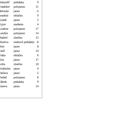
Bukurešť
prehánky
9
Frankfurt
polojasno
11
Helsinki
jasno
-5
stanbul
oblačno
9
Kodaň
jasno
5
Kyjev
sneženie
4
Lisabon
polojasno
17
Londýn
polojasno
14
Madrid
slnečno
15
Moskva
snehové prehánky
-6
Oslo
jasno
8
aríž
jasno
14
Praha
oblačno
6
Rím
jasno
17
Sofia
slnečno
10
Štokholm
jasno
4
Varšava
jasno
5
Viedeň
polojasno
8
Záhreb
prehánky
9
Ženeva
jasno
14