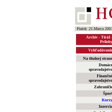
Piatok 21.Marca 200
Archív
-
Tiráž
Príloh
Vyhľadávani
Na titulnej stran
Domác
spravodajstv
Finančn
spravodajstv
Zahraniči
Špor
Kurz
Inzerci