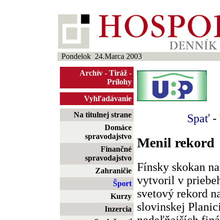
Pondelok 24.Marca 2003
Archív
-
Tiráž
-
Prílohy
Vyhľadávanie
Na titulnej strane
Spať
-
Domáce
spravodajstvo
Menil rekord
Finančné
spravodajstvo
Fínsky skokan n
Zahraničie
vytvoril v priebeh
Šport
svetový rekord 
Kurzy
slovinskej Planic
Inzercia
nedeľňajších finá