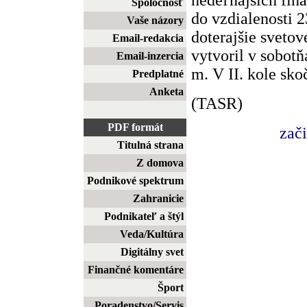
Spoločnosť
do vzdialenosti 2
Vaše názory
doterajšie sveto
Email-redakcia
vytvoril v sobotňa
Email-inzercia
m. V II. kole sko
Predplatné
Anketa
(TASR)
PDF formát
zač
Titulná strana
Z domova
Podnikové spektrum
Zahranicie
Podnikateľ a štýl
Veda/Kultúra
Digitálny svet
Finančné komentáre
Šport
Poradenstvo/Servis